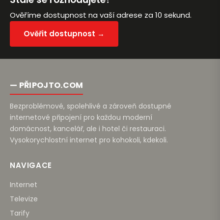
Ověříme dostupnost na vaší adrese za 10 sekund.
Ověřit dostupnost →
— PŘIPOJTO.COM
Bezproblémové, spolehlivé a zároveň dostupné
internetové připojení pro každou moderní
domácnost, kancelář, ale i hotel či restauraci.
Vysokorychlostní internet pro kohokoli, kdekoli.
NAVIGACE
Internet
Televize
Tarify