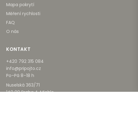
Mapa pokrytí
Měření rychlosti
FAQ
O nás
KONTAKT
+420 792 315 084
info@pripojto.cz
Po–Pá 8–18 h
Nuselská 363/71
140 00 Praha 4, Michle
DOKUMENTY
Všeobecné podmínky
GDPR