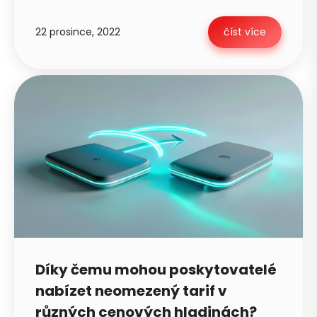
22 prosince, 2022
číst více
Petra je online
PN
Zavolá do 2 minut · Po–Pá 8–18
Díky čemu mohou poskytovatelé
nabízet neomezený tarif v
různých cenových hladinách?
Zavolejte mi zpět