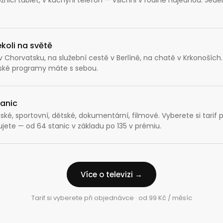
Zavolejte mi zpět
koli na světě
 Chorvatsku, na služební cestě v Berlíně, na chatě v Krkonoších
eské programy máte s sebou.
tanic
ské, sportovní, dětské, dokumentární, filmové. Vyberete si tarif 
jete — od 64 stanic v základu po 135 v prémiu.
Více o televizi →
Tarif si vyberete při objednávce · od 99 Kč / měsíc