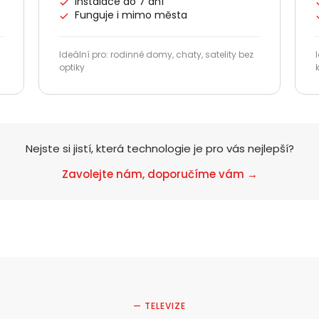
Instalace do 7 dní
Funguje i mimo města
Ideální pro: rodinné domy, chaty, satelity bez
Nezávazná poptávka
optiky
Zadejte prosím Vaše telefonní číslo. Náš specialista Vás
bude v nejbližší možné době kontaktovat.
Nejste si jistí, která technologie je pro vás nejlepší?
Adresa
Zavolejte nám, doporučíme vám →
Telefon
E-mail
— TELEVIZE