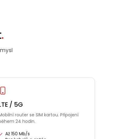
t
.
smysl
LTE / 5G
Mobilní router se SIM kartou. Připojení
během 24 hodin.
Až 150 Mb/s