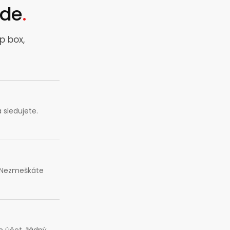
ude
.
p box,
 sledujete.
. Nezmeškáte
en účet, žádný