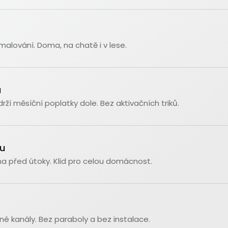
malování. Doma, na chatě i v lese.
u
ží měsíční poplatky dole. Bez aktivačních triků.
u
na před útoky. Klid pro celou domácnost.
bené kanály. Bez paraboly a bez instalace.