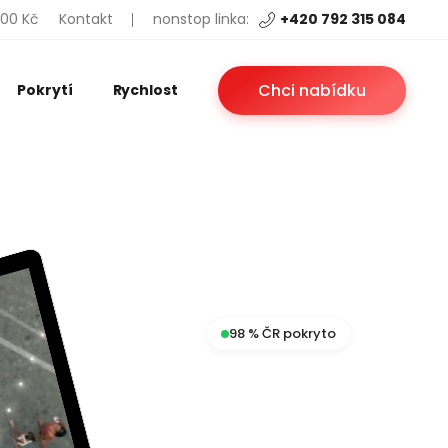
200 Kč
Kontakt
nonstop linka:
+420 792 315 084
Chci nabídku
Pokrytí
Rychlost
98 % ČR pokryto