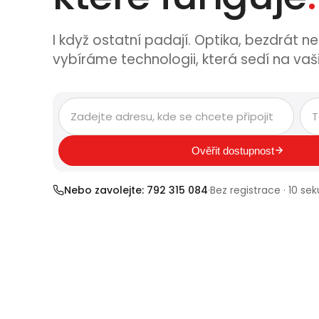
I když ostatní padají. Optika, bezdrát n
vybíráme technologii, která sedí na vaš
Ověřit dostupnost
Nebo zavolejte: 792 315 084
·
Bez registrace · 10 se