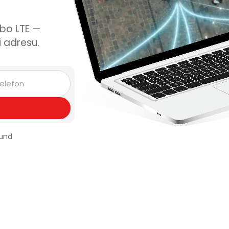
ebo LTE —
i adresu.
kund