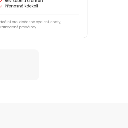
Bez kabelů a antén
Přenosné kdekoli
Ideální pro: dočasné bydlení, chaty,
krátkodobé pronájmy