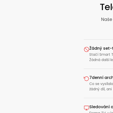
Tel
Naše 
Žádný set-
Stačí Smart T
Žádná další kr
7denní arch
Co se vysíla
žádný díl, ani
Sledování a
Doma TV, v lo