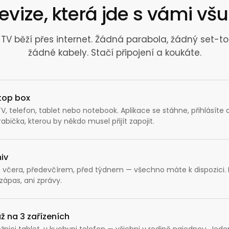
Odeslat
evize, která jde s vámi vš
TV běží přes internet. Žádná parabola, žádný set-to
Vložením osobních údajů souhlasíte
žádné kabely. Stačí připojení a koukáte.
s
podmínkami ochrany osobních údajů
.
top box
V, telefon, tablet nebo notebook. Aplikace se stáhne, přihlásíte a
abička, kterou by někdo musel přijít zapojit.
iv
lo včera, předevčírem, před týdnem — všechno máte k dispozici
Petra je online
 zápas, ani zprávy.
PN
Zavolá do 2 minut · Po–Pá 8–18
ž na 3 zařízeních
žnici tablet, v kuchyni telefon — všichni v rodině najednou. Jed