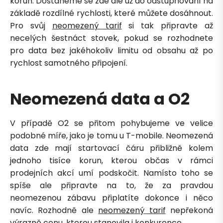
korun. Dostaneme se zde ale už do odstupňování na
základě rozdílné rychlosti, které můžete dosáhnout.
Pro svůj
neomezený tarif
si tak připravte až
necelých šestnáct stovek, pokud se rozhodnete
pro data bez jakéhokoliv limitu od obsahu až po
Zavolejte mi zpět
rychlost samotného připojení.
Neomezená data a O2
V případě O2 se přitom pohybujeme ve velice
podobné míře, jako je tomu u T-mobile. Neomezená
data zde mají startovací čáru přibližně kolem
jednoho tisíce korun, kterou občas v rámci
prodejních akcí umí podskočit. Namísto toho se
spíše ale připravte na to, že za pravdou
neomezenou zábavu připlatíte dokonce i něco
navíc. Rozhodně ale
neomezený tarif
nepřekoná
výrazně cenu, kterou stanovila i konkurence.