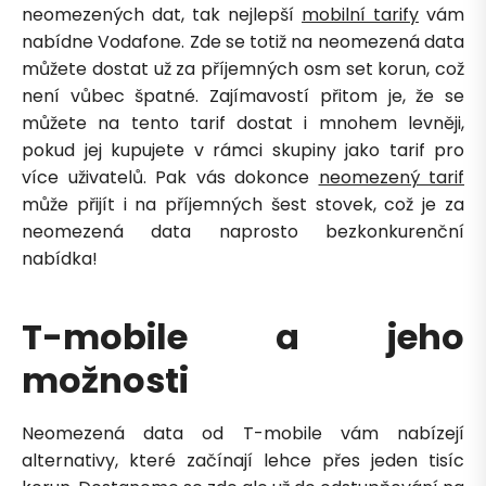
neomezených dat, tak nejlepší
mobilní tarify
vám
nabídne Vodafone. Zde se totiž na neomezená data
můžete dostat už za příjemných osm set korun, což
není vůbec špatné. Zajímavostí přitom je, že se
můžete na tento tarif dostat i mnohem levněji,
pokud jej kupujete v rámci skupiny jako tarif pro
více uživatelů. Pak vás dokonce
neomezený tarif
může přijít i na příjemných šest stovek, což je za
neomezená data naprosto bezkonkurenční
nabídka!
T-mobile a jeho
možnosti
Petra je online
PN
Neomezená data od T-mobile vám nabízejí
Zavolá do 2 minut · Po–Pá 8–18
alternativy, které začínají lehce přes jeden tisíc