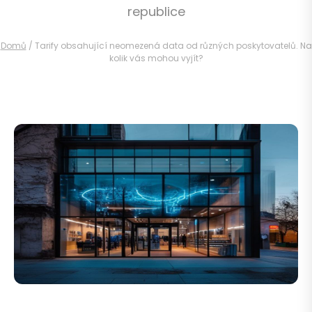
republice
Domů
/
Tarify obsahující neomezená data od různých poskytovatelů. Na
kolik vás mohou vyjít?