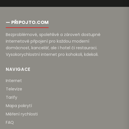
— PŘIPOJTO.COM
Bezproblémové, spolehlivé a zároveň dostupné
internetové připojení pro každou moderní
domácnost, kancelář, ale i hotel či restauraci.
Vysokorychlostní internet pro kohokoli, kdekoli.
NAVIGACE
Internet
Televize
Tarify
Mapa pokrytí
Měření rychlosti
FAQ