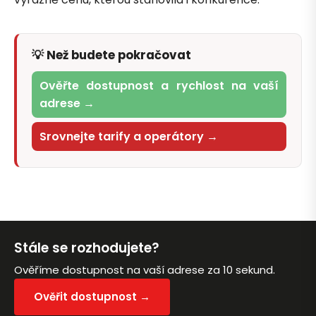
💡 Než budete pokračovat
Ověřte dostupnost a rychlost na vaší
adrese →
Srovnejte tarify a operátory →
Stále se rozhodujete?
Ověříme dostupnost na vaší adrese za 10 sekund.
Ověřit dostupnost →