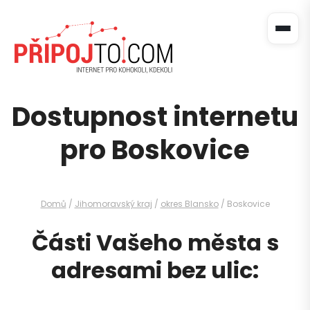
Dostupnost internetu
pro Boskovice
Domů
/
Jihomoravský kraj
/
okres Blansko
/ Boskovice
Části Vašeho města s
adresami bez ulic: