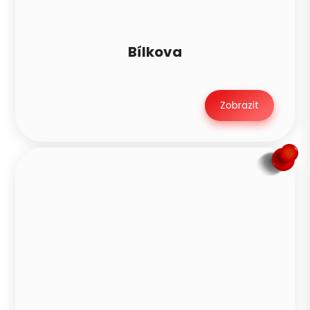
Bílkova
Zobrazit
Petra je teď offline
PN
Zavoláme v pondělí mezi 8–10