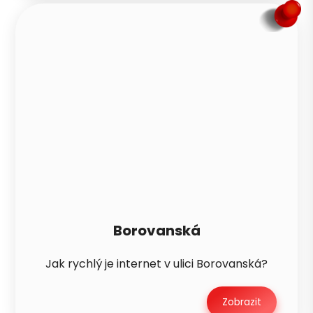
Borovanská
Petra je teď offline
PN
Zavoláme zítra mezi 8–10
Jak rychlý je internet v ulici Borovanská?
Zobrazit