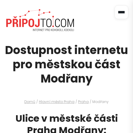
Dostupnost internetu
pro městskou část
Modřany
Domů
/
Hlavní město Praha
/
Praha
/ Modřany
Ulice v městské části
Praha Modřany: