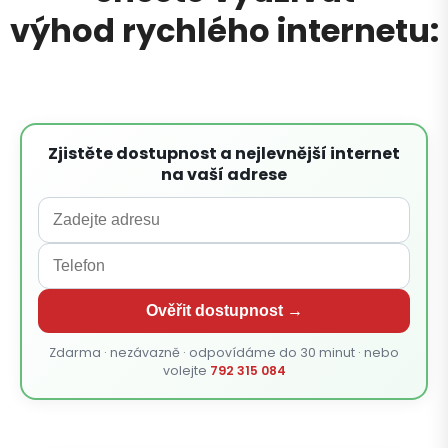
výhod rychlého internetu:
Zjistěte dostupnost a nejlevnější internet
na vaší adrese
Ověřit dostupnost →
Zdarma · nezávazně · odpovídáme do 30 minut · nebo
volejte
792 315 084