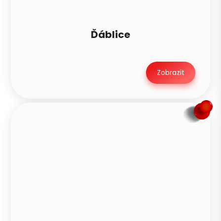
Ďáblice
Zobrazit
Petra je teď offline
PN
Zavoláme v pondělí mezi 8–10