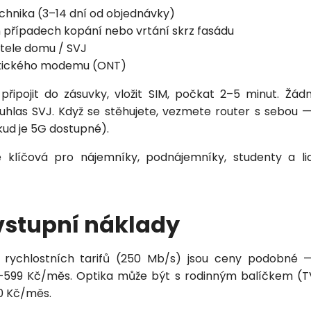
chnika (3–14 dní od objednávky)
 případech kopání nebo vrtání skrz fasádu
itele domu / SVJ
ptického modemu (ONT)
připojit do zásuvky, vložit SIM, počkat 2–5 minut. Žád
uhlas SVJ. Když se stěhujete, vezmete router s sebou 
ud je 5G dostupné).
 je klíčová pro nájemníky, podnájemníky, studenty a l
vstupní náklady
 rychlostních tarifů (250 Mb/s) jsou ceny podobné 
599 Kč/měs. Optika může být s rodinným balíčkem (TV 
00 Kč/měs.