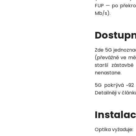
FUP — po překroč
Mb/s).
Dostupn
Zde 5G jednozna
(převážně ve mě
starší zástavbě
nenastane.
5G pokrývá ~92 
Detailněji v člán
Instalace
Optika vyžaduje: