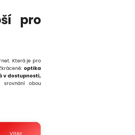
ší pro
net. Která je pro
 Zkráceně:
optika
á v dostupnosti,
í srovnání obou
Vítěz