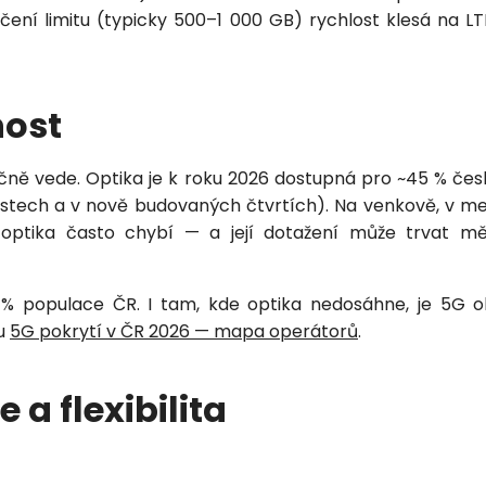
ení limitu (typicky 500–1 000 GB) rychlost klesá na L
ost
čně vede. Optika je k roku 2026 dostupná pro ~45 % če
stech a v nově budovaných čtvrtích). Na venkově, v me
 optika často chybí — a její dotažení může trvat m
% populace ČR. I tam, kde optika nedosáhne, je 5G o
ku
5G pokrytí v ČR 2026 — mapa operátorů
.
 a flexibilita