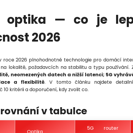
 optika — co je lep
nost 2026
 v roce 2026 plnohodnotné technologie pro domácí inter
 na lokalitě, požadavcích na stabilitu a typu používání.
litě, neomezených datech a nižší latenci; 5G vyhráv
lace a flexibilitě
. V tomto článku najdete detailn
 10 kritérii a doporučení, kdy zvolit co.
srovnání v tabulce
5G router
Optika