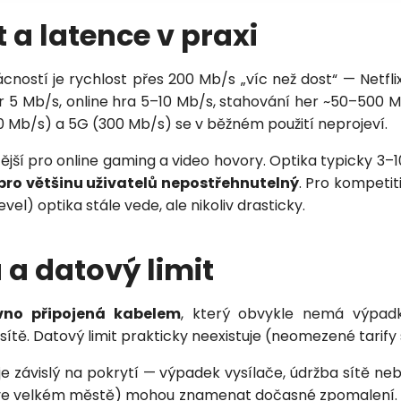
 a latence v praxi
Zavolejte mi zpět
cností je rychlost přes 200 Mb/s „víc než dost“ — Netfli
r 5 Mb/s, online hra 5–10 Mb/s, stahování her ~50–500 Mb
0 Mb/s) a 5G (300 Mb/s) se v běžném použití neprojeví.
tější pro online gaming a video hovory. Optika typicky 3–
pro většinu uživatelů nepostřehnutelný
. Pro kompetit
vel) optika stále vede, ale nikoliv drasticky.
a a datový limit
vno připojená kabelem
, který obvykle nemá výpadk
sítě. Datový limit prakticky neexistuje (neomezené tarif
e závislý na pokrytí — výpadek vysílače, údržba sítě ne
 ve velkém městě) mohou znamenat dočasné zpomalení. V