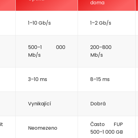
doma
1–10 Gb/s
1–2 Gb/s
Nezávazná poptávka
Zadejte prosím Vaše telefonní číslo. Náš specialista Vás
500–1 000
200–800
bude v nejbližší možné době kontaktovat.
Mb/s
Mb/s
Adresa
3–10 ms
8–15 ms
Telefon
Vynikající
Dobrá
E-mail
it
Často FUP
Neomezeno
500–1 000 GB