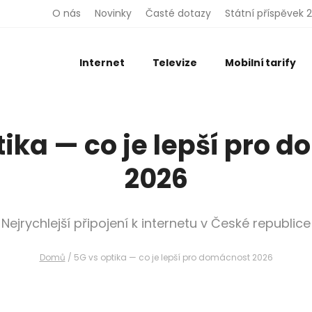
O nás
Novinky
Časté dotazy
Státní příspěvek 
Internet
Televize
Mobilní tarify
tika — co je lepší pro 
2026
Nejrychlejší připojení k internetu v České republice
Domů
/
5G vs optika — co je lepší pro domácnost 2026