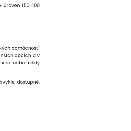
TE úroveň (50–100
ských domácností
nších obcích a v
ěsíce nebo nikdy
bvykle dostupné.