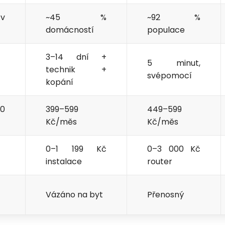
Odeslat
 v
~45 %
~92 %
domácností
populace
Vložením osobních údajů souhlasíte
s
podmínkami ochrany osobních údajů
.
3–14 dní +
5 minut,
technik +
svépomocí
kopání
0
399–599
449–599
Kč/měs
Kč/měs
0–1 199 Kč
0–3 000 Kč
instalace
router
Petra je online
PN
Zavolá do 2 minut · Po–Pá 8–18
Vázáno na byt
Přenosný