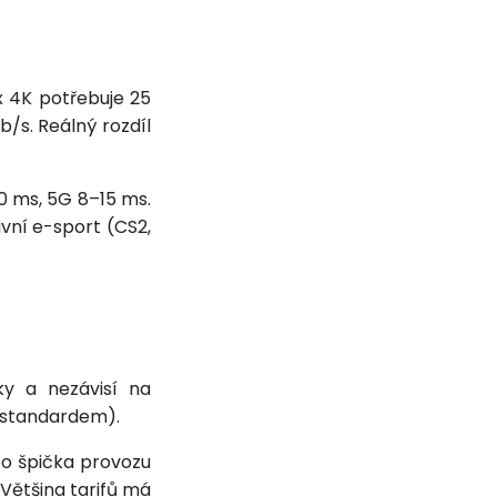
x 4K potřebuje 25
/s. Reálný rozdíl
10 ms, 5G 8–15 ms.
ivní e-sport (CS2,
y a nezávisí na
y standardem).
bo špička provozu
ětšina tarifů má