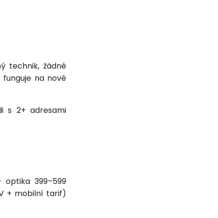
ný technik, žádné
— funguje na nové
idi s 2+ adresami
— optika 399–599
+ mobilní tarif)