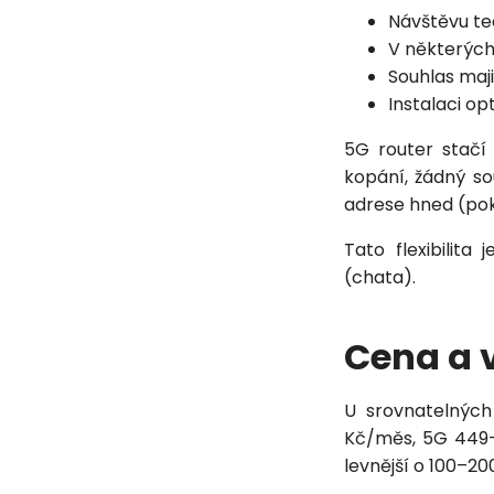
Návštěvu te
V některých
Souhlas maj
Instalaci o
5G router stačí 
kopání, žádný so
adrese hned (pok
Tato flexibilita
(chata).
Cena a 
U srovnatelných
Kč/měs, 5G 449–
levnější o 100–2