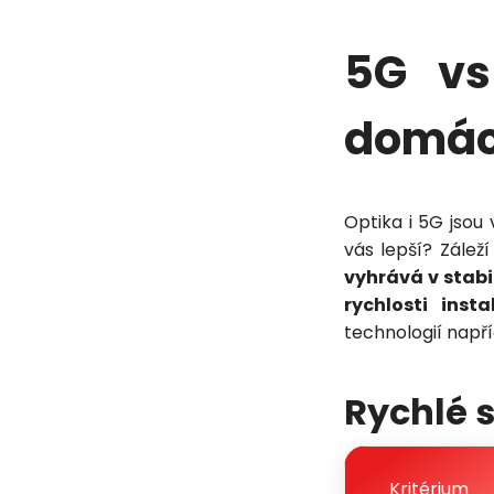
5G vs
domác
Optika i 5G jsou
vás lepší? Záleží
vyhrává v stabi
rychlosti insta
technologií napříč
Rychlé 
Kritérium