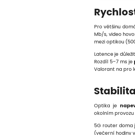
Rychlost
Pro většinu domá
Mb/s, video hovo
mezi optikou (50
Latence je důleži
Rozdíl 5–7 ms je
Valorant na pro le
Stabilit
Optika je
nape
okolním provozu 
5G router doma j
(večerní hodiny