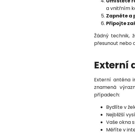
Umístěte r
a vnitřním 
Zapněte a 
Připojte za
Žádný technik, 
přesunout nebo d
Externí 
Externí anténa i
znamená výrazné
případech:
Bydlíte v že
Nejbližší vy
Vaše okna s
Měříte v int