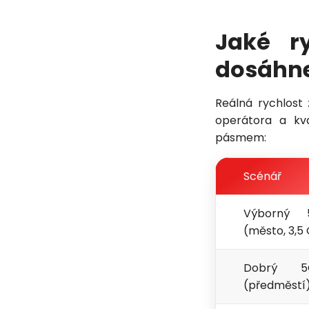
Jaké r
dosáhn
Reálná rychlost
operátora a kv
pásmem:
Scénář
Výborný 
(město, 3,5
Dobrý 5
(předměstí