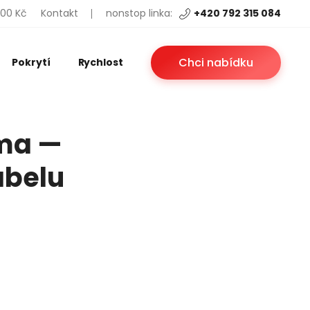
200 Kč
Kontakt
nonstop linka:
+420 792 315 084
Chci nabídku
Pokrytí
Rychlost
oma —
abelu