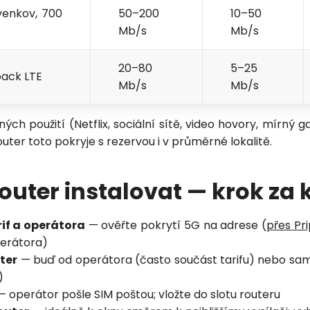
venkov, 700
50–200
10–50
Mb/s
Mb/s
Zavolejte mi zpět
20–80
5–25
back LTE
Mb/s
Mb/s
ných použití (Netflix, sociální sítě, video hovory, mírný 
ter toto pokryje s rezervou i v průměrné lokalitě.
outer instalovat — krok za
rif a operátora
— ověřte pokrytí 5G na adrese (
přes Pri
erátora)
ter
— buď od operátora (často součást tarifu) nebo sa
)
 operátor pošle SIM poštou; vložte do slotu routeru