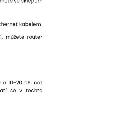
yhněte se sklepům
 ethernet kabelem
í, můžete router
l o 10–20 dB, což
latí se v těchto