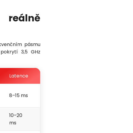
 reálně
rekvenčním pásmu
pokrytí 3,5 GHz
Latence
8–15 ms
10–20
ms