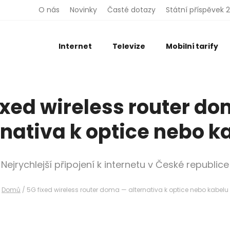
O nás
Novinky
Časté dotazy
Státní příspěvek 
Internet
Televize
Mobilní tarify
ixed wireless router d
rnativa k optice nebo k
Nejrychlejší připojení k internetu v České republice
Domů
/
5G fixed wireless router doma — alternativa k optice nebo kabelu