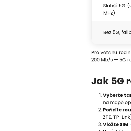
Slabší 5G (
MHz)
Bez 5G, fall
Pro většinu rodin
200 Mb/s — 5G rou
Jak 5G r
Vyberte ta
na mapě op
Pořiďte rou
ZTE, TP-Link
Vložte SIM
—