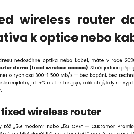
xed wireless router 
ativa k optice nebo ka
dresu nedosáhne optika nebo kabel, máte v roce 20
outer doma (fixed wireless access)
. Stačí jednou připo
net o rychlosti 300–1 500 Mb/s — bez kopání, bez techni
nku najdete, jak 5G router funguje, kolik stojí, kdy se vypl
.
 fixed wireless router
dy též „5G modem“ nebo „5G CPE“ — Customer Premise
řijímá mobilní signál 5G z venkovní sítě operátora a uvn