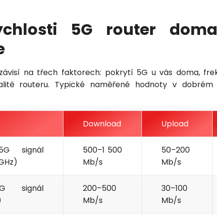
Odeslat
ychlosti 5G router doma
e
Vložením osobních údajů souhlasíte
s
podmínkami ochrany osobních údajů
.
 závisí na třech faktorech: pokrytí 5G u vás doma, f
alitě routeru. Typické naměřené hodnoty v dobrém 
Download
Upload
5G signál
500–1 500
50–200
 GHz)
Mb/s
Mb/s
Petra je online
PN
Zavolá do 2 minut · Po–Pá 8–18
G signál
200–500
30–100
)
Mb/s
Mb/s