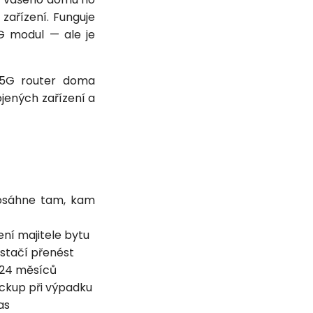
zařízení. Funguje
G modul — ale je
e 5G router doma
jených zařízení a
sáhne tam, kam
ení majitele bytu
stačí přenést
 24 měsíců
ackup při výpadku
as