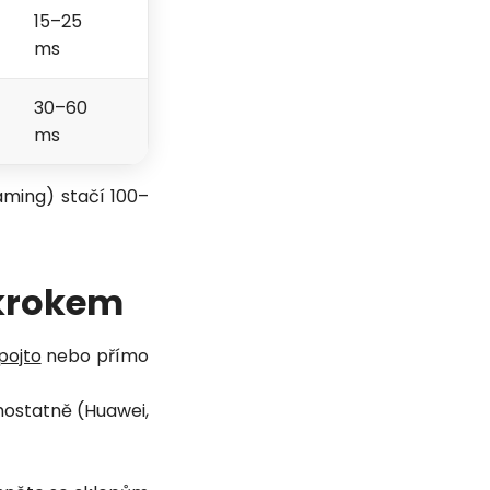
15–25
ms
30–60
ms
gaming) stačí 100–
 krokem
pojto
nebo přímo
mostatně (Huawei,