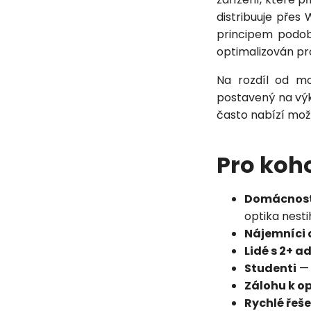
distribuuje přes
principem podob
optimalizován pro
Na rozdíl od mo
postavený na výk
často nabízí možno
Pro koho
Domácnosti
optika nesti
Nájemníci 
Lidé s 2+ a
Studenti
— 
Zálohu k o
Rychlé řeše