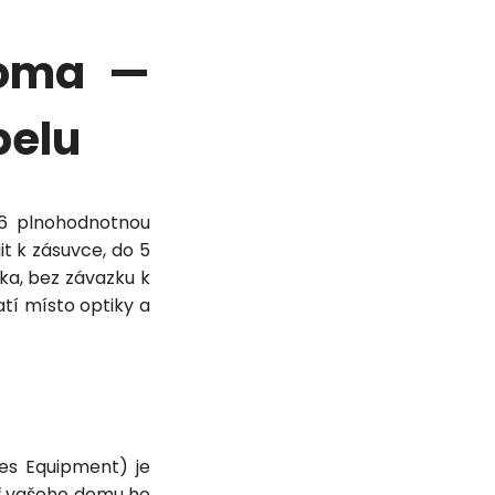
doma —
belu
26 plnohodnotnou
jit k zásuvce, do 5
ka, bez závazku k
atí místo optiky a
s Equipment) je
itř vašeho domu ho