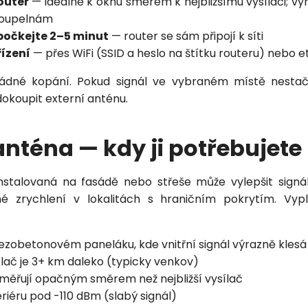
outer
— ideálně k oknu směrem k nejbližšímu vysílači; v
koupelnám
počkejte 2–5 minut
— router se sám připojí k síti
řízení
— přes WiFi (SSID a heslo na štítku routeru) nebo
žádné kopání. Pokud signál ve vybraném místě nestač
okoupit externí anténu.
anténa — kdy ji potřebujete
nstalovaná na fasádě nebo střeše může vylepšit signá
 zrychlení v lokalitách s hraničním pokrytím. Vyp
lezobetonovém paneláku, kde vnitřní signál výrazně klesá
sílač je 3+ km daleko (typicky venkov)
měřují opačným směrem než nejbližší vysílač
eriéru pod -110 dBm (slabý signál)