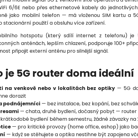
 WiFi 6/6E nebo přes ethernetové kabely do jednotlivých 
ně jako mobilní telefon — má vloženou SIM kartu a 5
 stacionární použití a obsluhu více zařízení.
Nezávazná poptávka
bilního hotspotu (který sdílí internet z telefonu) j
Zadejte prosím Vaše telefonní číslo. Náš specialista Vás
onných anténách, lepším chlazení, podporuje 100+ připo
bude v nejbližší možné době kontaktovat.
st připojit externí anténu pro silnější signál.
 je 5G router doma ideální
Adresa
 na venkově nebo v lokalitách bez optiky
— 5G do
Telefon
hne dorazit
a podnájemníci
— bez instalace, bez kopání, bez schvál
dresami
— chata, druhé bydlení, dočasný pobyt — router 
E-mail
krátkodobé bydlení během semestru, žádné závazky na
ptice
— pro kritické provozy (home office, eshop) jako b
ní
— když se stěhujete a optika nestihne být zapojena vč