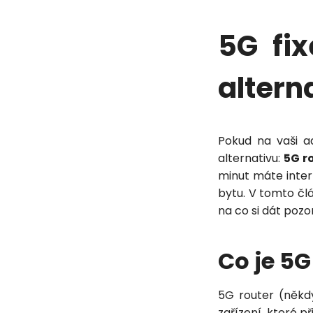
5G fi
altern
Pokud na vaši a
alternativu:
5G r
minut máte inter
bytu. V tomto člá
na co si dát pozor
Co je 5G
5G router (něk
zařízení, které p