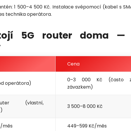
antén: 1 500–4 500 Kč. Instalace svépomocí (kabel s S
es technika operátora.
stojí 5G router doma — 
y
Cena
0–3 000 Kč (často 
od operátora)
závazkem)
er (vlastní,
3 500–8 000 Kč
)
B/měs
449–599 Kč/měs