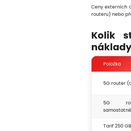
Ceny externích 
routeru) nebo př
Kolik 
náklad
Položka
5G router (
5G rout
samostatně
Tarif 250 G