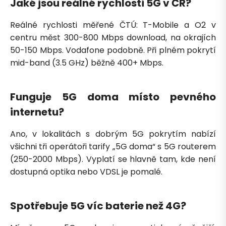
Jaké jsou reálné rychlosti 5G v ČR?
Reálné rychlosti měřené ČTÚ: T-Mobile a O2 v
centru měst 300-800 Mbps download, na okrajích
50-150 Mbps. Vodafone podobně. Při plném pokrytí
mid-band (3.5 GHz) běžně 400+ Mbps.
Funguje 5G doma místo pevného
internetu?
Ano, v lokalitách s dobrým 5G pokrytím nabízí
všichni tři operátoři tarify „5G doma“ s 5G routerem
(250-2000 Mbps). Vyplatí se hlavně tam, kde není
dostupná optika nebo VDSL je pomalé.
Spotřebuje 5G víc baterie než 4G?