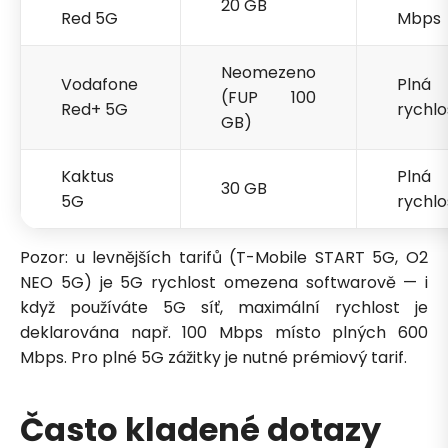
20 GB
Red 5G
Mbps
Neomezeno
Vodafone
Plná
(FUP 100
Red+ 5G
rychlo
GB)
Kaktus
Plná
30 GB
5G
rychlo
Pozor: u levnějších tarifů (T-Mobile START 5G, O2
NEO 5G) je 5G rychlost omezena softwarově — i
když používáte 5G síť, maximální rychlost je
deklarována např. 100 Mbps místo plných 600
Mbps. Pro plné 5G zážitky je nutné prémiový tarif.
Často kladené dotazy