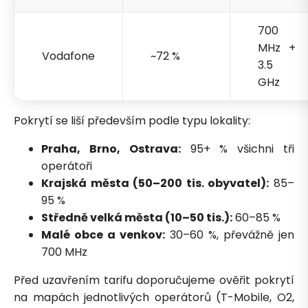
700
MHz +
Vodafone
~72 %
3.5
GHz
Pokrytí se liší především podle typu lokality:
Praha, Brno, Ostrava:
95+ % všichni tři
operátoři
Krajská města (50–200 tis. obyvatel):
85–
95 %
Středně velká města (10–50 tis.):
60–85 %
Malé obce a venkov:
30–60 %, převážně jen
700 MHz
Před uzavřením tarifu doporučujeme ověřit pokrytí
na mapách jednotlivých operátorů (T-Mobile, O2,