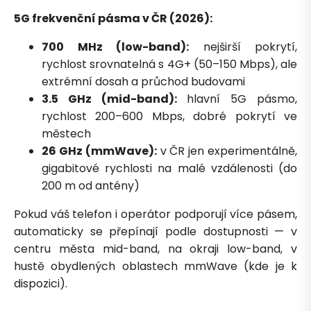
5G frekvenční pásma v ČR (2026):
700 MHz (low-band):
nejširší pokrytí,
rychlost srovnatelná s 4G+ (50–150 Mbps), ale
extrémní dosah a průchod budovami
3.5 GHz (mid-band):
hlavní 5G pásmo,
rychlost 200–600 Mbps, dobré pokrytí ve
městech
26 GHz (mmWave):
v ČR jen experimentálně,
gigabitové rychlosti na malé vzdálenosti (do
200 m od antény)
Pokud váš telefon i operátor podporují více pásem,
automaticky se přepínají podle dostupnosti — v
centru města mid-band, na okraji low-band, v
hustě obydlených oblastech mmWave (kde je k
dispozici).