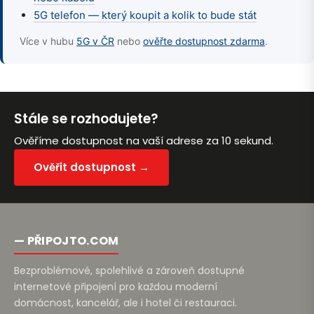
5G telefon — který koupit a kolik to bude stát
Více v hubu
5G v ČR
nebo
ověřte dostupnost zdarma
.
Stále se rozhodujete?
Ověříme dostupnost na vaší adrese za 10 sekund.
Ověřit dostupnost →
— PŘIPOJTO.COM
Bezproblémové, spolehlivé a zároveň dostupné
internetové připojení pro každou moderní
domácnost, kancelář, ale i hotel či restauraci.