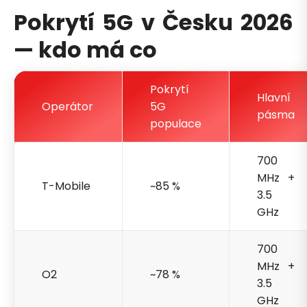
Pokrytí 5G v Česku 2026
— kdo má co
Pokrytí
Hlavní
Operátor
5G
pásma
populace
700
MHz +
T-Mobile
~85 %
3.5
GHz
700
MHz +
O2
~78 %
3.5
GHz