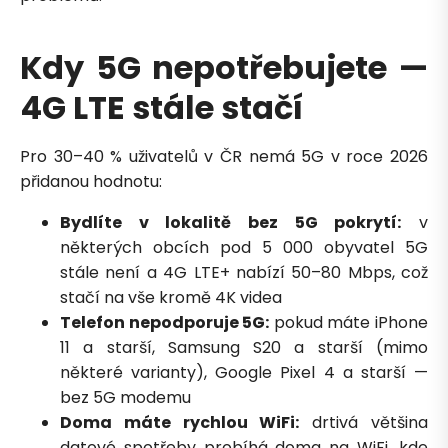
Kdy 5G nepotřebujete —
4G LTE stále stačí
Pro 30–40 % uživatelů v ČR nemá 5G v roce 2026
přidanou hodnotu:
Bydlíte v lokalitě bez 5G pokrytí:
v
některých obcích pod 5 000 obyvatel 5G
stále není a 4G LTE+ nabízí 50–80 Mbps, což
stačí na vše kromě 4K videa
Telefon nepodporuje 5G:
pokud máte iPhone
11 a starší, Samsung S20 a starší (mimo
některé varianty), Google Pixel 4 a starší —
bez 5G modemu
Doma máte rychlou WiFi:
drtivá většina
datové spotřeby probíhá doma na WiFi, kde