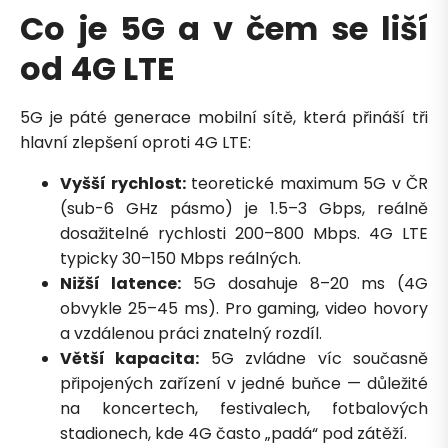
Co je 5G a v čem se liší
od 4G LTE
5G je páté generace mobilní sítě, která přináší tři
hlavní zlepšení oproti 4G LTE:
Vyšší rychlost:
teoretické maximum 5G v ČR
(sub-6 GHz pásmo) je 1.5–3 Gbps, reálně
dosažitelné rychlosti 200–800 Mbps. 4G LTE
typicky 30–150 Mbps reálných.
Nižší latence:
5G dosahuje 8–20 ms (4G
obvykle 25–45 ms). Pro gaming, video hovory
a vzdálenou práci znatelný rozdíl.
Větší kapacita:
5G zvládne víc současně
připojených zařízení v jedné buňce — důležité
na koncertech, festivalech, fotbalových
stadionech, kde 4G často „padá“ pod zátěží.