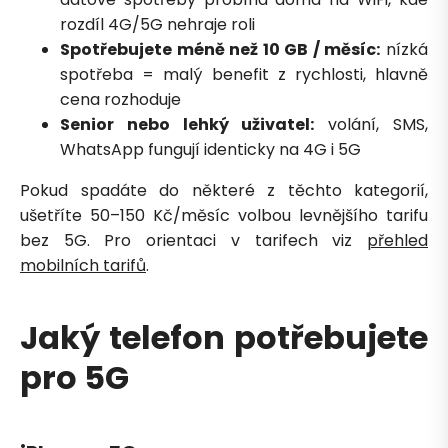
rozdíl 4G/5G nehraje roli
Spotřebujete méně než 10 GB / měsíc:
nízká
Petra je online
spotřeba = malý benefit z rychlosti, hlavně
PN
Zavolá do 2 minut · Po–Pá 8–18
cena rozhoduje
Senior nebo lehký uživatel:
volání, SMS,
WhatsApp fungují identicky na 4G i 5G
Pokud spadáte do některé z těchto kategorií,
ušetříte 50–150 Kč/měsíc volbou levnějšího tarifu
bez 5G. Pro orientaci v tarifech viz
přehled
Zavolejte mi zpět
mobilních tarifů
.
Jaký telefon potřebujete
pro 5G