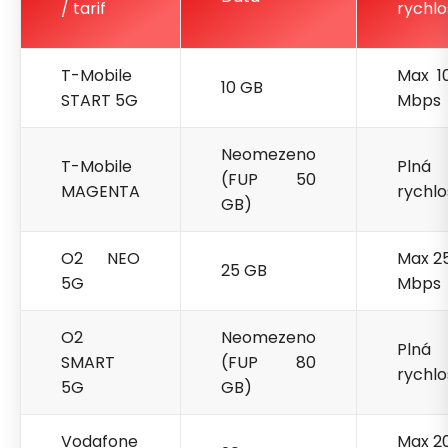
/ tarif
rychlo
T-Mobile
Max 1
10 GB
START 5G
Mbps
Neomezeno
T-Mobile
Plná
(FUP 50
MAGENTA
rychlo
GB)
O2 NEO
Max 2
25 GB
5G
Mbps
O2
Neomezeno
Plná
SMART
(FUP 80
rychlo
5G
GB)
Vodafone
Max 2