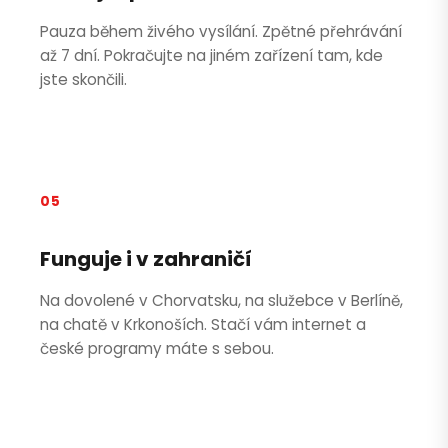
Pauza během živého vysílání. Zpětné přehrávání
až 7 dní. Pokračujte na jiném zařízení tam, kde
jste skončili.
05
Funguje i v zahraničí
Na dovolené v Chorvatsku, na služebce v Berlíně,
na chatě v Krkonoších. Stačí vám internet a
české programy máte s sebou.
Petra je online
PN
Zavolá do 2 minut · Po–Pá 8–18