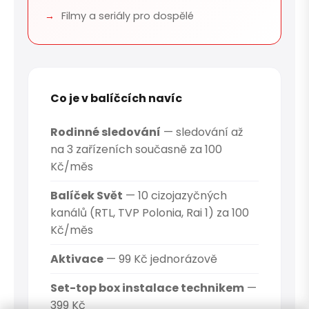
Filmy a seriály pro dospělé
Co je v balíčcích navíc
Rodinné sledování
— sledování až
na 3 zařízeních současně za 100
Kč/měs
Balíček Svět
— 10 cizojazyčných
kanálů (RTL, TVP Polonia, Rai 1) za 100
Kč/měs
Aktivace
— 99 Kč jednorázově
Set-top box instalace technikem
—
399 Kč