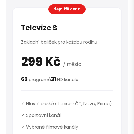
Nejnižší cena
Televize S
Základní balíček pro každou rodinu
299 Kč
/ měsíc
65
31
programů
HD kanálů
✓ Hlavní české stanice (ČT, Nova, Prima)
✓ Sportovní kanál
✓ Vybrané filmové kanály