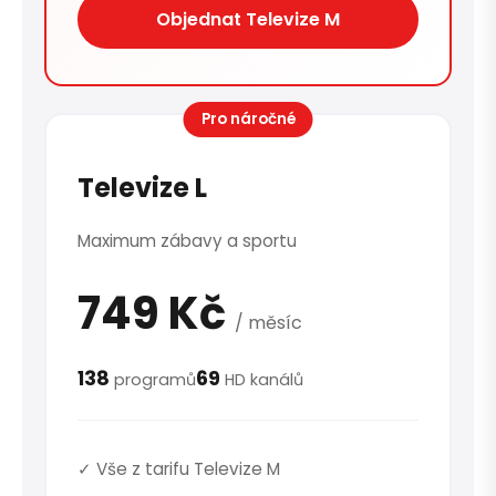
Objednat Televize M
Pro náročné
Televize L
Maximum zábavy a sportu
749 Kč
/ měsíc
138
69
programů
HD kanálů
✓ Vše z tarifu Televize M