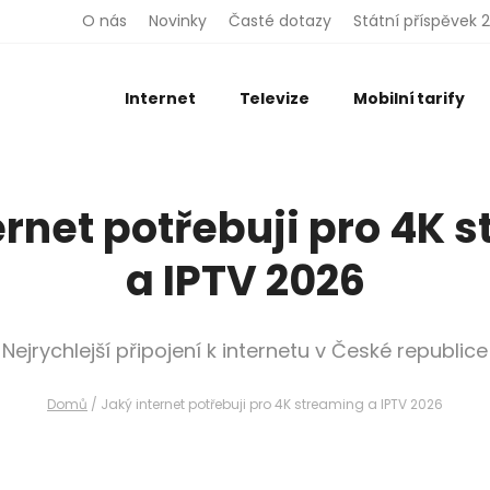
O nás
Novinky
Časté dotazy
Státní příspěvek 
Internet
Televize
Mobilní tarify
ernet potřebuji pro 4K 
a IPTV 2026
Nejrychlejší připojení k internetu v České republice
Domů
/
Jaký internet potřebuji pro 4K streaming a IPTV 2026