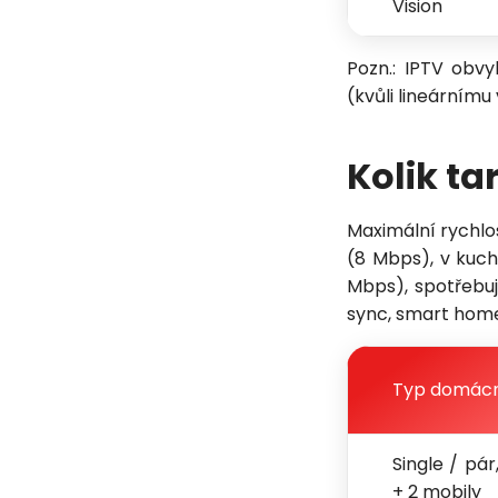
Vision
Pozn.: IPTV obvy
(kvůli lineárnímu
Kolik ta
Maximální rychlos
(8 Mbps), v kuch
Mbps), spotřebu
sync, smart home
Typ domácn
Single / pár
+ 2 mobily