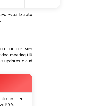
ívá vyšší bitrate
.
ci Full HD HBO Max
video meeting (10
ws updates, cloud
stream +
rva 50 %