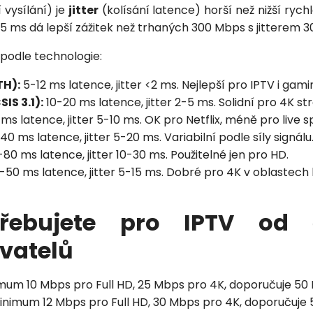
 vysílání) je
jitter
(kolísání latence) horší než nižší rychl
5 ms dá lepší zážitek než trhaných 300 Mbps s jitterem 3
podle technologie:
TH):
5-12 ms latence, jitter <2 ms. Nejlepší pro IPTV i gami
IS 3.1):
10-20 ms latence, jitter 2-5 ms. Solidní pro 4K st
ms latence, jitter 5-10 ms. OK pro Netflix, méně pro live s
40 ms latence, jitter 5-20 ms. Variabilní podle síly signálu
80 ms latence, jitter 10-30 ms. Použitelné jen pro HD.
50 ms latence, jitter 5-15 ms. Dobré pro 4K v oblastech 
řebujete pro IPTV od 
vatelů
um 10 Mbps pro Full HD, 25 Mbps pro 4K, doporučuje 50
nimum 12 Mbps pro Full HD, 30 Mbps pro 4K, doporučuje