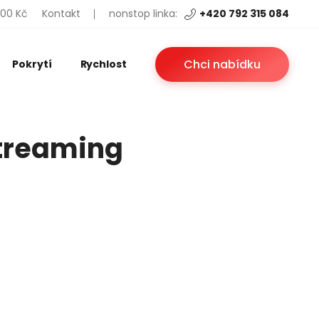
200 Kč
Kontakt
nonstop linka:
+420 792 315 084
Chci nabídku
Pokrytí
Rychlost
streaming