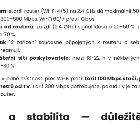
ům:
starší router (Wi-Fi 4/5) na 2.4 GHz dá maximálně 50
 300–600 Mbps. Wi-Fi 6E/7 přes 1 Gbps.
i od routeru:
za zdí (2.4 GHz) signál klesá o 20–50 %,
o 70 %.
tě:
12 zařízení současně připojených k routeru o sebe
reamují.
áteřní síti poskytovatele:
mezi 18-22 h v některých
0-30 %.
v jedné místnosti přes Wi-Fi platí:
tarif 100 Mbps stačí
 metrů od TV
. Tarif 300 Mbps potřebujete, pokud TV je z
router.
e a stabilita — důležitě
t