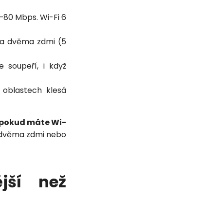
–80 Mbps. Wi-Fi 6
 za dvěma zdmi (5
 soupeří, i když
 oblastech klesá
, pokud máte Wi-
a dvěma zdmi nebo
jší než