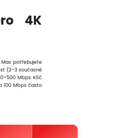
pro 4K
O Max potřebujete
st (2–3 současně
00–500 Mbps. Klíč
ka 100 Mbps často