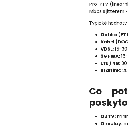
Pro IPTV (lineární
Mbps s jitterem <
Typické hodnoty 
Optika (FT
Kabel (DOCS
VDSL:
15-30 
5G FWA:
15-
LTE / 4G:
30-
Starlink:
25-
Co pot
poskyto
O2 TV:
minim
Oneplay:
mi