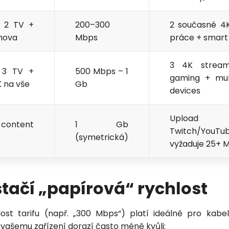
, 2 TV +
200–300
2 současné 4
Zavolejte mi zpět
mova
Mbps
práce + smar
3 4K strea
 3 TV +
500 Mbps – 1
gaming + mul
 na vše
Gb
devices
Uploa
 content
1 Gb
Twitch/Yo
(symetrická)
vyžaduje 25+ 
tačí „papírová“ rychlost
ost tarifu (např. „300 Mbps“) platí ideálně pro kabe
 vašemu zařízení dorazí často méně kvůli: