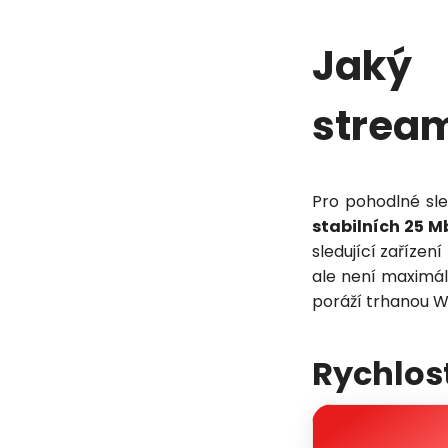
Jaký 
stream
Pro pohodlné sle
stabilních 25 M
sledující zaříze
ale není maximál
poráží trhanou W
Rychlost