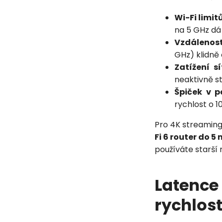
Wi-Fi limit
na 5 GHz dá
Vzdálenost
GHz) klidně 
Zatížení sí
neaktivně st
Špiček v p
rychlost o 1
Pro 4K streaming 
Fi 6 router do 5
používáte starší 
Latenc
rychlos