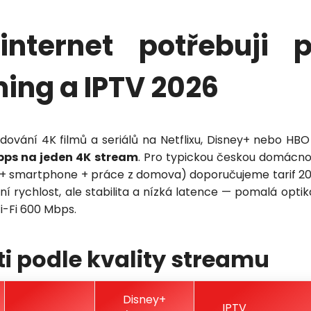
internet potřebuji 
ing a IPTV 2026
dování 4K filmů a seriálů na Netflixu, Disney+ nebo HB
bps na jeden 4K stream
. Pro typickou českou domácno
ní + smartphone + práce z domova) doporučujeme tarif 2
ní rychlost, ale stabilita a nízká latence — pomalá opti
i-Fi 600 Mbps.
i podle kvality streamu
Disney+
IPTV