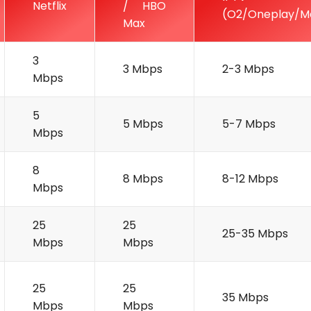
Netflix
/ HBO
(O2/Oneplay/M
Max
Nezávazná poptávka
3
3 Mbps
2-3 Mbps
Mbps
Zadejte prosím Vaše telefonní číslo. Náš specialista Vás
bude v nejbližší možné době kontaktovat.
5
5 Mbps
5-7 Mbps
Mbps
Adresa
8
8 Mbps
8-12 Mbps
Mbps
Telefon
25
25
25-35 Mbps
Mbps
Mbps
E-mail
25
25
35 Mbps
Mbps
Mbps