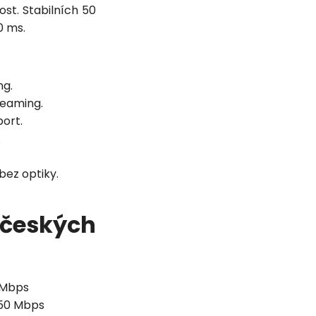
ost. Stabilních 50
0 ms.
ng.
reaming.
port.
.
bez optiky.
českých
 Mbps
 50 Mbps