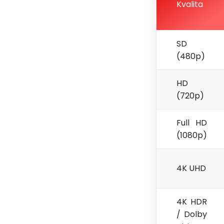
Kvalita
SD
(480p)
HD
(720p)
Full HD
(1080p)
4K UHD
4K HDR
/ Dolby