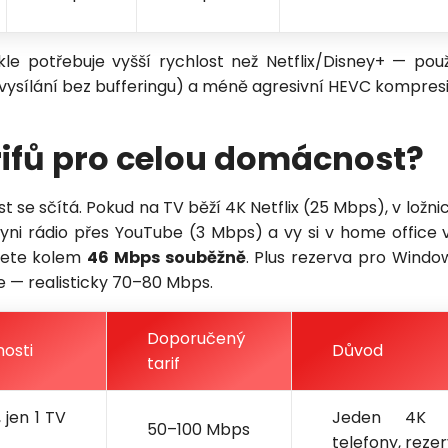
Odeslat
kle potřebuje vyšší rychlost než Netflix/Disney+ — použ
 vysílání bez bufferingu) a méně agresivní HEVC kompresi
Vložením osobních údajů souhlasíte
s
podmínkami ochrany osobních údajů
.
rifů pro celou domácnost?
t se sčítá. Pokud na TV běží 4K Netflix (25 Mbps), v ložni
yni rádio přes YouTube (3 Mbps) a vy si v home office 
jete kolem
46 Mbps souběžně
. Plus rezerva pro Windo
 — realisticky 70–80 Mbps.
Doporučený
osti
Důvod
Petra je online
PN
tarif
Zavolá do 2 minut · Po–Pá 8–18
, jen 1 TV
Jeden 4K 
50–100 Mbps
telefony, reze