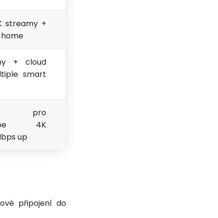
K streamy +
t home
my + cloud
tiple smart
d pro
uTube 4K
Mbps up
lové připojení do