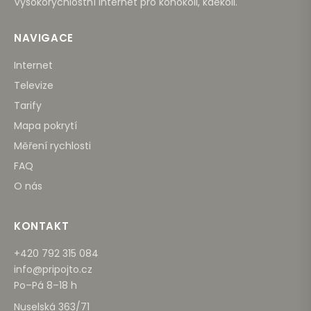
Vysokorychlostní internet pro kohokoli, kdekoli.
NAVIGACE
Internet
Televize
Tarify
Mapa pokrytí
Měření rychlosti
FAQ
O nás
KONTAKT
+420 792 315 084
info@pripojto.cz
Po–Pá 8–18 h
Nuselská 363/71