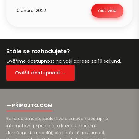
10 února, 2022
číst více
Petra je online
PN
Zavolá do 2 minut · Po–Pá 8–18
Stále se rozhodujete?
Ověříme dostupnost na vaší adrese za 10 sekund.
Ověřit dostupnost →
Zavolejte mi zpět
— PŘIPOJTO.COM
Bezproblémové, spolehlivé a zároveň dostupné
internetové připojení pro každou moderní
domácnost, kancelář, ale i hotel či restauraci.