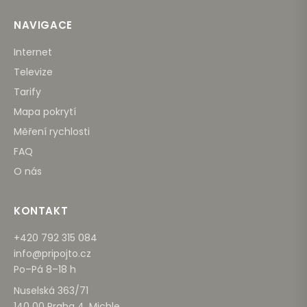
NAVIGACE
Internet
Televize
Tarify
Mapa pokrytí
Měření rychlosti
FAQ
O nás
KONTAKT
+420 792 315 084
info@pripojto.cz
Po–Pá 8–18 h
Nuselská 363/71
140 00 Praha 4, Michle