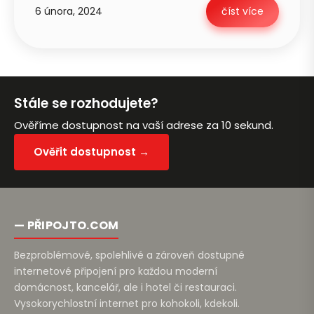
6 února, 2024
číst více
Petra je online
PN
Zavolá do 2 minut · Po–Pá 8–18
Stále se rozhodujete?
Ověříme dostupnost na vaší adrese za 10 sekund.
Ověřit dostupnost →
Zavolejte mi zpět
— PŘIPOJTO.COM
Bezproblémové, spolehlivé a zároveň dostupné
internetové připojení pro každou moderní
domácnost, kancelář, ale i hotel či restauraci.
Vysokorychlostní internet pro kohokoli, kdekoli.