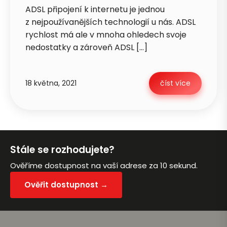
ADSL připojení k internetu je jednou
z nejpoužívanějších technologií u nás. ADSL
rychlost má ale v mnoha ohledech svoje
nedostatky a zároveň ADSL […]
Petra je online
PN
Zavolá do 2 minut · Po–Pá 8–18
18 května, 2021
číst více
Stále se rozhodujete?
Zavolejte mi zpět
Ověříme dostupnost na vaší adrese za 10 sekund.
Ověřit dostupnost →