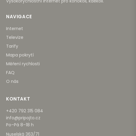
Vysokorychlostní internet pro kohokoli, kdekoli.
NAVIGACE
Internet
Televize
Tarify
Mapa pokrytí
Měření rychlosti
FAQ
O nás
KONTAKT
+420 792 315 084
info@pripojto.cz
Po–Pá 8–18 h
Nuselská 363/71