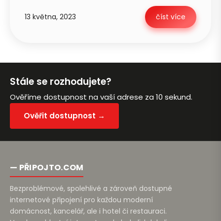
13 května, 2023
číst více
Petra je online
PN
Zavolá do 2 minut · Po–Pá 8–18
Stále se rozhodujete?
Ověříme dostupnost na vaší adrese za 10 sekund.
Ověřit dostupnost →
Zavolejte mi zpět
— PŘIPOJTO.COM
Bezproblémové, spolehlivé a zároveň dostupné
internetové připojení pro každou moderní
domácnost, kancelář, ale i hotel či restauraci.