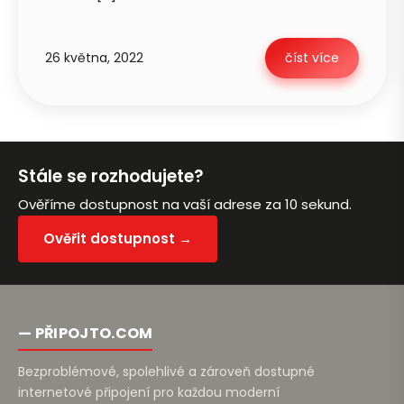
26 května, 2022
číst více
Petra je online
PN
Zavolá do 2 minut · Po–Pá 8–18
Stále se rozhodujete?
Ověříme dostupnost na vaší adrese za 10 sekund.
Zavolejte mi zpět
Ověřit dostupnost →
— PŘIPOJTO.COM
Bezproblémové, spolehlivé a zároveň dostupné
internetové připojení pro každou moderní