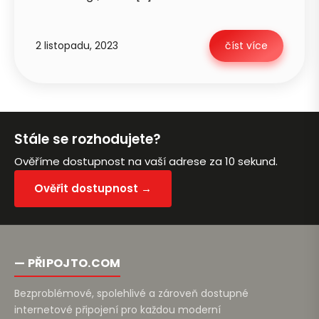
2 listopadu, 2023
číst více
Petra je online
PN
Zavolá do 2 minut · Po–Pá 8–18
Stále se rozhodujete?
Ověříme dostupnost na vaší adrese za 10 sekund.
Zavolejte mi zpět
Ověřit dostupnost →
— PŘIPOJTO.COM
Bezproblémové, spolehlivé a zároveň dostupné
internetové připojení pro každou moderní