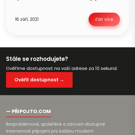
16 září, 2021
číst více
Petra je online
PN
Zavolá do 2 minut · Po–Pá 8–18
Stále se rozhodujete?
Ověříme dostupnost na vaší adrese za 10 sekund.
Zavolejte mi zpět
Ověřit dostupnost →
— PŘIPOJTO.COM
Bezproblémové, spolehlivé a zároveň dostupné
internetové připojení pro každou moderní