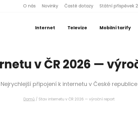
O nás
Novinky
Časté dotazy
Státní příspěvek 
Internet
Televize
Mobilní tarify
rnetu v ČR 2026 — výro
Nejrychlejší připojení k internetu v České republice
Domů
/
Stav internetu v ČR 2026 — výroční report