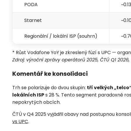
PODA
~0.1
Starnet
~0.1
Regionální / lokální ISP (souhrn)
~0.7
* Růst Vodafone YoY je zkreslený fúzí s UPC — orga
Zdroj: výroční zprávy operátorů 2025, ČTÚ Q1 2026,
Komentář ke konsolidaci
Trh se polarizuje do dvou skupin:
tří velkých „telco
lokálních ISP
s 28 %. Tento segment paradoxně rost
nepokrytých obcích.
ČTÚ v Q4 2025 vyjádřil obavy nad postupnou konsolid
vs UPC
.