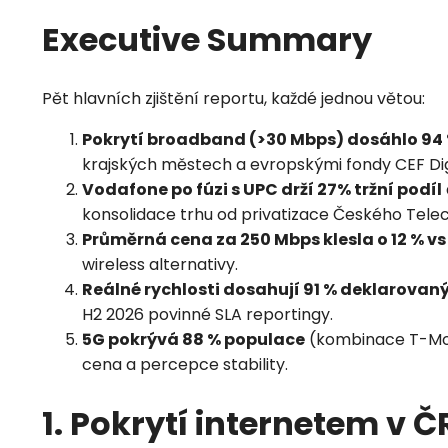
Executive Summary
Pět hlavních zjištění reportu, každé jednou větou:
Pokrytí broadband (>30 Mbps) dosáhlo 94
krajských městech a evropskými fondy CEF Dig
Vodafone po fúzi s UPC drží 27% tržní podíl
konsolidace trhu od privatizace Českého Tele
Průměrná cena za 250 Mbps klesla o 12 % vs
wireless alternativy.
Reálné rychlosti dosahují 91 % deklarovan
H2 2026 povinné SLA reportingy.
5G pokrývá 88 % populace
(kombinace T-Mobi
cena a percepce stability.
1. Pokrytí internetem v Č