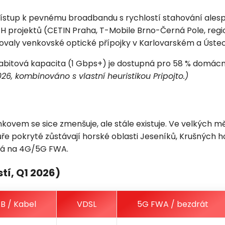
stup k pevnému broadbandu s rychlostí stahování alespo
 projektů (CETIN Praha, T-Mobile Brno-Černá Pole, regio
Nezávazná poptávka
ovaly venkovské optické přípojky v Karlovarském a Ústec
abitová kapacita (1 Gbps+) je dostupná pro 58 % domácno
Zadejte prosím Vaše telefonní číslo. Náš specialista Vás
026, kombinováno s vlastní heuristikou Pripojto.)
bude v nejbližší možné době kontaktovat.
Adresa
nkovem se sice zmenšuje, ale stále existuje. Ve velkýc
ře pokryté zůstávají horské oblasti Jeseníků, Krušných 
éhá na 4G/5G FWA.
Telefon
tí, Q1 2026)
E-mail
B / Kabel
VDSL
5G FWA / bezdrát