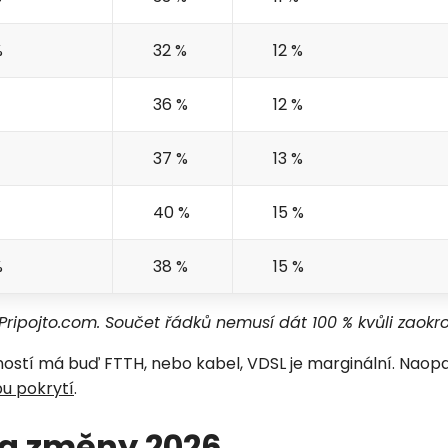
%
32 %
12 %
Zavolejte mi zpět
36 %
12 %
37 %
13 %
40 %
15 %
%
38 %
15 %
a Pripojto.com. Součet řádků nemusí dát 100 % kvůli zaokr
ostí má buď FTTH, nebo kabel, VDSL je marginální. Naopak 
pu pokrytí
.
y a změny 2026