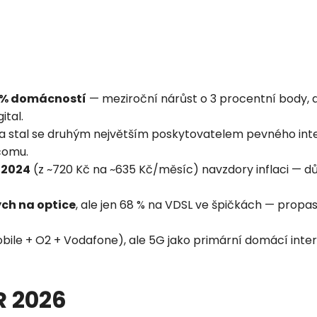
 % domácností
— meziroční nárůst o 3 procentní body,
ital.
a stal se druhým největším poskytovatelem pevného intern
comu.
 2024
(z ~720 Kč na ~635 Kč/měsíc) navzdory inflaci — dů
ých na optice
, ale jen 68 % na VDSL ve špičkách — propa
le + O2 + Vodafone), ale 5G jako primární domácí intern
R 2026