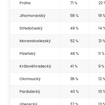
Praha
71 %
22 
Jihomoravský
58 %
19 
Středočeský
49 %
14 
Moravskoslezský
52 %
21 
Plzeňský
46 %
11 %
Královéhradecký
41 %
9 %
Olomoucký
38 %
12 
Pardubický
40 %
10 
Liberecký
37 %
13 