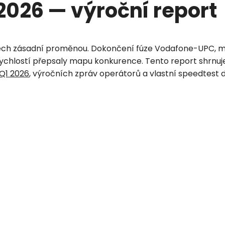
 2026 — výroční report
tech zásadní proměnou. Dokončení fúze Vodafone-UPC, ma
chlostí přepsaly mapu konkurence. Tento report shrnuje, j
Q1 2026
, výročních zpráv operátorů a vlastní speedtest