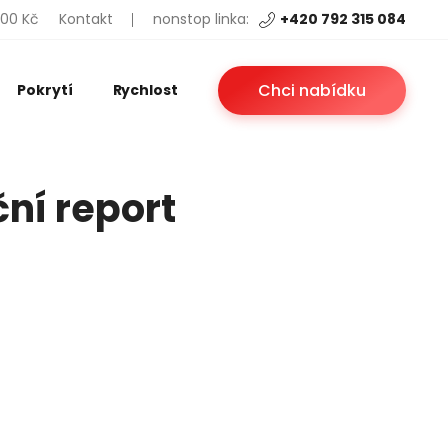
200 Kč
Kontakt
nonstop linka:
+420 792 315 084
Chci nabídku
Pokrytí
Rychlost
ční report