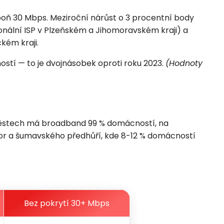
ň 30 Mbps. Meziroční nárůst o 3 procentní body
nální ISP v Plzeňském a Jihomoravském kraji) a
kém kraji.
stí — to je dvojnásobek oproti roku 2023.
(Hodnoty
h městech má broadband 99 % domácností, na
hor a šumavského předhůří, kde 8-12 % domácností
Bez pokrytí 30+ Mbps