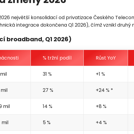
2026 největší konsolidací od privatizace Českého Teleco
nická integrace dokončena Q1 2026), čímž vznikl druhý n
cí broadband, Q1 2026)
ácnosti
% tržní podíl
Růst YoY
 mil
31 %
+1 %
 mil
27 %
+24 % *
9 mil
14 %
+8 %
1 mil
5 %
+4 %