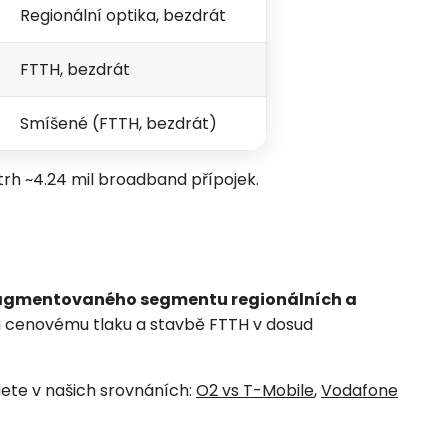
Regionální optika, bezdrát
FTTH, bezdrát
Smíšené (FTTH, bezdrát)
trh ~4.24 mil broadband přípojek.
agmentovaného segmentu regionálních a
mu cenovému tlaku a stavbě FTTH v dosud
dete v našich srovnáních:
O2 vs T-Mobile
,
Vodafone