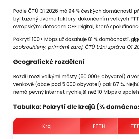
Podle
ČTÚ Q1 2026
má 94 % českých domácností pří
byl tažený dvěma faktory: dokončením velkých FTTH
evropskými dotacemi CEF Digital, které spolufinanc
Pokrytí 100+ Mbps už dosahuje 81 % domácností, gig
zaokrouhleny, primární zdroj: ČTÚ tržní zpráva Q1 2
Geografické rozdělení
Rozdíl mezi velkými městy (50 000+ obyvatel) a ve
venkově (obce pod 5 000 obyvatel) pak 87 %. Nejhů
nemá pevný internet rychlejší než 10 Mbps a spol
Tabulka: Pokrytí dle krajů (% domácnos
Kraj
FTTH
FTT