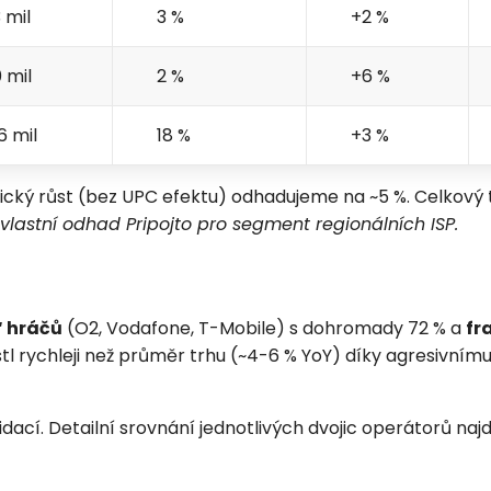
3 mil
3 %
+2 %
0 mil
2 %
+6 %
6 mil
18 %
+3 %
nický růst (bez UPC efektu) odhadujeme na ~5 %. Celkový 
 vlastní odhad Pripojto pro segment regionálních ISP.
“ hráčů
(O2, Vodafone, T-Mobile) s dohromady 72 % a
fr
l rychleji než průměr trhu (~4-6 % YoY) díky agresivní
ací. Detailní srovnání jednotlivých dvojic operátorů naj