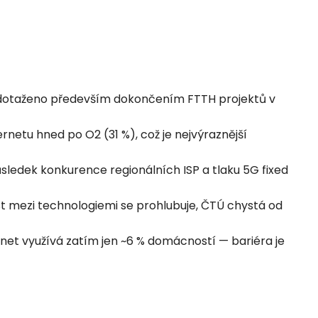
 dotaženo především dokončením FTTH projektů v
etu hned po O2 (31 %), což je nejvýraznější
sledek konkurence regionálních ISP a tlaku 5G fixed
st mezi technologiemi se prohlubuje, ČTÚ chystá od
et využívá zatím jen ~6 % domácností — bariéra je