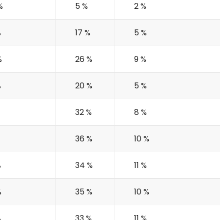
Odeslat
%
5 %
2 %
%
17 %
5 %
Vložením osobních údajů souhlasíte
s
podmínkami ochrany osobních údajů
.
%
26 %
9 %
%
20 %
5 %
32 %
8 %
36 %
10 %
%
34 %
11 %
Petra je online
PN
Zavolá do 2 minut · Po–Pá 8–18
%
35 %
10 %
%
33 %
11 %