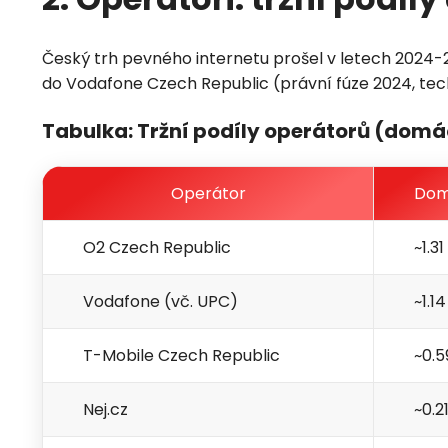
Český trh pevného internetu prošel v letech 2024-
do Vodafone Czech Republic (právní fúze 2024, tech
Tabulka: Tržní podíly operátorů (domá
Operátor
Dom
O2 Czech Republic
~1.31
Vodafone (vč. UPC)
~1.14
T-Mobile Czech Republic
~0.5
Nej.cz
~0.2