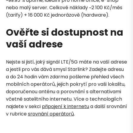
~99.95 % uptime, ideální pro home office, e-shop
nebo malý server. Celkové náklady ~2 100 Kč/měs
(tarify) + 16 000 Kč jednorázově (hardware).
Ověřte si dostupnost na
vaší adrese
Nejste si jistí, jaký signál LTE/5G máte na vaší adrese
a jestli pro vás dává smysl Starlink? Zadejte adresu
a do 24 hodin vám zdarma pošleme přehled všech
mobilních operátorů, jejich pokrytí pro vaši lokalitu,
doporučenou anténu a porovnání s alternativami
včetně satelitního internetu. Více o technologiích
najdete v sekci
připojení k internetu
a další srovnání
v rubrice
srovnání operátorů
.