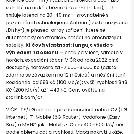
latence 600+ ms) využívá konstelaci 6 000+ LEO
satelitů na nízké oběžné dráze (~550 km), což
snižuje latenci na 20–40 ms — srovnatelně s
pozemními technologiemi. Anténa (často nazývaná
„Dishy“) je phased-array zařízení, které se
automaticky elektronicky natáčí na procházející
satelity.
Klíčová vlastnost: funguje všude s
výhledem na oblohu
— chalupa v lese, samota v
horách, expediční tábor. V ČR od roku 2022 plně
dostupný, hardware za ~7 500–9 000 Kč (často
zdarma se závazkem na 12 měsíců) a měsíční tarif
Residential od 699 Kč (100 Mb/s); vyšší rychlosti 949
Kč (200 Mb/s) až 1 449 Kč. Ceny ověřte na
starlink.com/cz.
V ČR LTE/5G internet pro domácnost nabízí O2 (5G
Internet), T-Mobile (5G Router), Vodafone (Easy
Box) a MVNO jako Mobil.cz. Cena 400–800 Kč/měs
podle objemu dat a rychlosti.
Mapa pokrytí
ukáže,