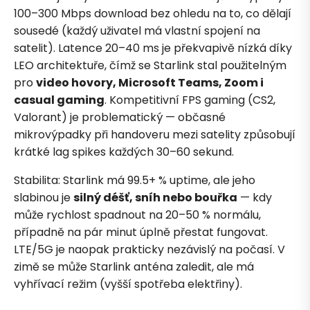
100–300 Mbps download bez ohledu na to, co dělají
sousedé (každý uživatel má vlastní spojení na
satelit). Latence 20–40 ms je překvapivě nízká díky
LEO architektuře, čímž se Starlink stal použitelným
pro
video hovory, Microsoft Teams, Zoom i
casual gaming
. Kompetitivní FPS gaming (CS2,
Valorant) je problematický — občasné
mikrovýpadky při handoveru mezi satelity způsobují
krátké lag spikes každých 30–60 sekund.
Stabilita: Starlink má 99.5+ % uptime, ale jeho
slabinou je
silný déšť, sníh nebo bouřka
— kdy
může rychlost spadnout na 20–50 % normálu,
případně na pár minut úplně přestat fungovat.
LTE/5G je naopak prakticky nezávislý na počasí. V
zimě se může Starlink anténa zaledit, ale má
vyhřívací režim (vyšší spotřeba elektřiny).