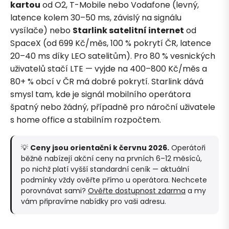
kartou
od O2, T-Mobile nebo Vodafone (levný,
latence kolem 30–50 ms, závislý na signálu
vysílače) nebo
Starlink satelitní internet
od
SpaceX (od 699 Kč/měs, 100 % pokrytí ČR, latence
20–40 ms díky LEO satelitům). Pro 80 % vesnických
uživatelů stačí LTE — vyjde na 400–800 Kč/měs a
80+ % obcí v ČR má dobré pokrytí. Starlink dává
smysl tam, kde je signál mobilního operátora
špatný nebo žádný, případně pro nároční uživatele
s home office a stabilním rozpočtem.
💡
Ceny jsou orientační k červnu 2026.
Operátoři
běžně nabízejí akční ceny na prvních 6–12 měsíců,
po nichž platí vyšší standardní ceník — aktuální
podmínky vždy ověřte přímo u operátora. Nechcete
porovnávat sami?
Ověřte dostupnost zdarma
a my
vám připravíme nabídky pro vaši adresu.