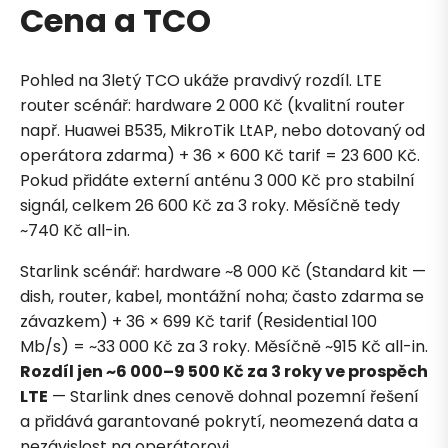
Cena a TCO
Pohled na 3letý TCO ukáže pravdivý rozdíl. LTE
router scénář: hardware 2 000 Kč (kvalitní router
např. Huawei B535, MikroTik LtAP, nebo dotovaný od
operátora zdarma) + 36 × 600 Kč tarif = 23 600 Kč.
Pokud přidáte externí anténu 3 000 Kč pro stabilní
signál, celkem 26 600 Kč za 3 roky. Měsíčně tedy
~740 Kč all-in.
Petra je online
PN
Zavolá do 2 minut · Po–Pá 8–18
Starlink scénář: hardware ~8 000 Kč (Standard kit —
dish, router, kabel, montážní noha; často zdarma se
závazkem) + 36 × 699 Kč tarif (Residential 100
Mb/s) = ~33 000 Kč za 3 roky. Měsíčně ~915 Kč all-in.
Rozdíl jen ~6 000–9 500 Kč za 3 roky ve prospěch
LTE
— Starlink dnes cenově dohnal pozemní řešení
Zavolejte mi zpět
a přidává garantované pokrytí, neomezená data a
nezávislost na operátorovi.