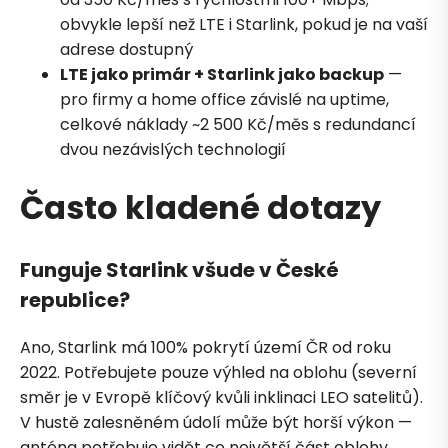
obvykle lepší než LTE i Starlink, pokud je na vaší
adrese dostupný
LTE jako primár + Starlink jako backup
—
pro firmy a home office závislé na uptime,
celkové náklady ~2 500 Kč/měs s redundancí
dvou nezávislých technologií
Často kladené dotazy
Funguje Starlink všude v České
republice?
Ano, Starlink má 100% pokrytí území ČR od roku
2022. Potřebujete pouze výhled na oblohu (severní
směr je v Evropě klíčový kvůli inklinaci LEO satelitů).
V hustě zalesněném údolí může být horší výkon —
anténa potřebuje vidět co největší část oblohy.