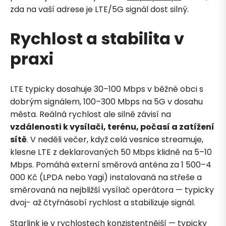
zda na vaší adrese je LTE/5G signál dost silný.
Rychlost a stabilita v
praxi
LTE typicky dosahuje 30–100 Mbps v běžné obci s
dobrým signálem, 100–300 Mbps na 5G v dosahu
města. Reálná rychlost ale silně závisí na
vzdálenosti k vysílači, terénu, počasí a zatížení
sítě
. V neděli večer, když celá vesnice streamuje,
klesne LTE z deklarovaných 50 Mbps klidně na 5–10
Mbps. Pomáhá externí směrová anténa za 1 500–4
000 Kč (LPDA nebo Yagi) instalovaná na střeše a
směrovaná na nejbližší vysílač operátora — typicky
dvoj- až čtyřnásobí rychlost a stabilizuje signál.
Starlink je v rychlostech konzistentnější — typicky