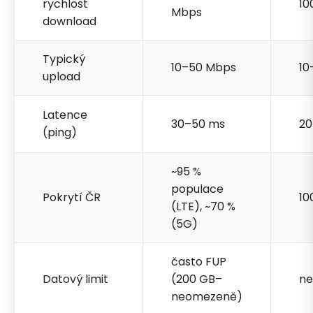
rychlost
10
Mbps
download
Typický
10–50 Mbps
10
upload
Latence
30–50 ms
20
(ping)
~95 %
populace
Pokrytí ČR
10
(LTE), ~70 %
(5G)
často FUP
Datový limit
(200 GB–
n
neomezeně)