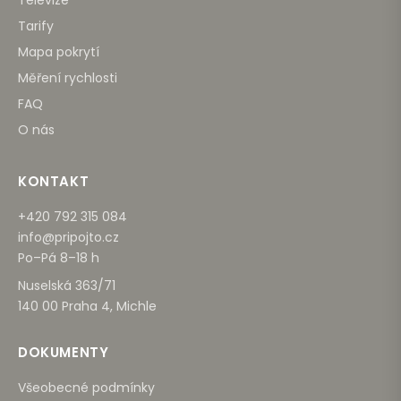
Televize
Tarify
Mapa pokrytí
Měření rychlosti
FAQ
O nás
KONTAKT
+420 792 315 084
info@pripojto.cz
Po–Pá 8–18 h
Nuselská 363/71
140 00 Praha 4, Michle
DOKUMENTY
Všeobecné podmínky