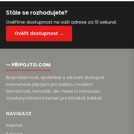
Stále se rozhodujete?
Ověříme dostupnost na vaší adrese za 10 sekund.
Ověřit dostupnost →
— PŘIPOJTO.COM
Bezproblémové, spolehlivé a zároveň dostupné
internetové připojení pro každou moderní
domácnost, kancelář, ale i hotel či restauraci.
Vysokorychlostní internet pro kohokoli, kdekoli.
NAVIGACE
Internet