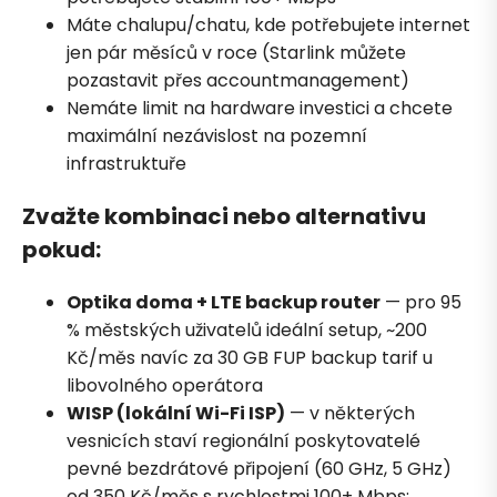
Máte chalupu/chatu, kde potřebujete internet
jen pár měsíců v roce (Starlink můžete
pozastavit přes accountmanagement)
Nemáte limit na hardware investici a chcete
maximální nezávislost na pozemní
infrastruktuře
Zvažte kombinaci nebo alternativu
pokud:
Optika doma + LTE backup router
— pro 95
% městských uživatelů ideální setup, ~200
Kč/měs navíc za 30 GB FUP backup tarif u
libovolného operátora
WISP (lokální Wi-Fi ISP)
— v některých
vesnicích staví regionální poskytovatelé
pevné bezdrátové připojení (60 GHz, 5 GHz)
od 350 Kč/měs s rychlostmi 100+ Mbps;