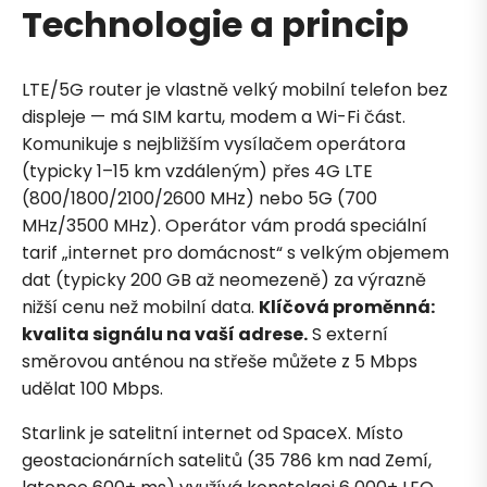
Technologie a princip
LTE/5G router je vlastně velký mobilní telefon bez
displeje — má SIM kartu, modem a Wi-Fi část.
Komunikuje s nejbližším vysílačem operátora
(typicky 1–15 km vzdáleným) přes 4G LTE
(800/1800/2100/2600 MHz) nebo 5G (700
MHz/3500 MHz). Operátor vám prodá speciální
tarif „internet pro domácnost“ s velkým objemem
dat (typicky 200 GB až neomezeně) za výrazně
nižší cenu než mobilní data.
Klíčová proměnná:
kvalita signálu na vaší adrese.
S externí
směrovou anténou na střeše můžete z 5 Mbps
udělat 100 Mbps.
Starlink je satelitní internet od SpaceX. Místo
geostacionárních satelitů (35 786 km nad Zemí,