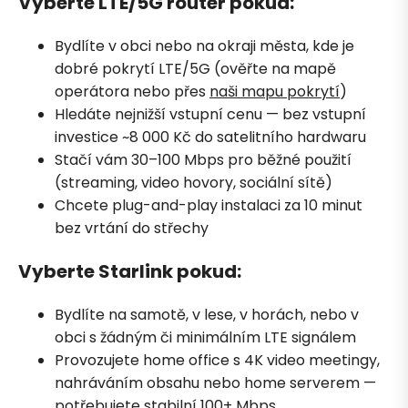
Vyberte LTE/5G router pokud:
Bydlíte v obci nebo na okraji města, kde je
dobré pokrytí LTE/5G (ověřte na mapě
operátora nebo přes
naši mapu pokrytí
)
Hledáte nejnižší vstupní cenu — bez vstupní
investice ~8 000 Kč do satelitního hardwaru
Stačí vám 30–100 Mbps pro běžné použití
(streaming, video hovory, sociální sítě)
Chcete plug-and-play instalaci za 10 minut
bez vrtání do střechy
Vyberte Starlink pokud:
Bydlíte na samotě, v lese, v horách, nebo v
obci s žádným či minimálním LTE signálem
Provozujete home office s 4K video meetingy,
nahráváním obsahu nebo home serverem —
potřebujete stabilní 100+ Mbps