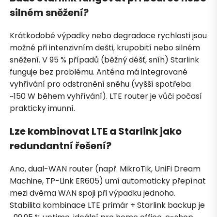
silném sněžení?
Krátkodobé výpadky nebo degradace rychlosti jsou
možné při intenzivním dešti, krupobití nebo silném
sněžení. V 95 % případů (běžný déšť, sníh) Starlink
funguje bez problému. Anténa má integrované
vyhřívání pro odstranění sněhu (vyšší spotřeba
~150 W během vyhřívání). LTE router je vůči počasí
prakticky imunní.
Lze kombinovat LTE a Starlink jako
redundantní řešení?
Ano, dual-WAN router (např. MikroTik, UniFi Dream
Machine, TP-Link ER605) umí automaticky přepínat
mezi dvěma WAN spoji při výpadku jednoho.
Stabilita kombinace LTE primár + Starlink backup je