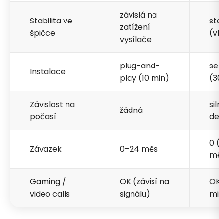
závislá na
Stabilita ve
st
zatížení
špičce
(v
vysílače
plug-and-
se
Instalace
play (10 min)
(3
Závislost na
si
žádná
počasí
de
0 
Závazek
0–24 měs
mě
Gaming /
OK (závisí na
OK
video calls
signálu)
mi