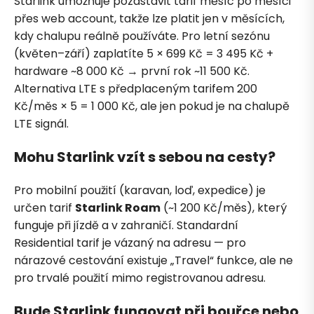
Starlink umožňuje pozastavit tarif měsíc po měsíci
přes web account, takže lze platit jen v měsících,
kdy chalupu reálně používáte. Pro letní sezónu
(květen–září) zaplatíte 5 × 699 Kč = 3 495 Kč +
hardware ~8 000 Kč → první rok ~11 500 Kč.
Alternativa LTE s předplaceným tarifem 200
Kč/měs × 5 = 1 000 Kč, ale jen pokud je na chalupě
LTE signál.
Mohu Starlink vzít s sebou na cesty?
Pro mobilní použití (karavan, loď, expedice) je
určen tarif
Starlink Roam
(~1 200 Kč/měs), který
funguje při jízdě a v zahraničí. Standardní
Residential tarif je vázaný na adresu — pro
nárazové cestování existuje „Travel“ funkce, ale ne
pro trvalé použití mimo registrovanou adresu.
Bude Starlink fungovat při bouřce nebo