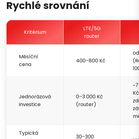
Rychlé srovnání
LTE/5G
Kritérium
router
od
Měsíční
400–800 Kč
(R
cena
10
~7
Kč
Jednorázová
0–3 000 Kč
zd
investice
(router)
zá
mě
Typická
30–300