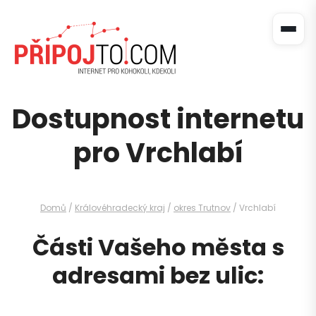
Dostupnost internetu
pro Vrchlabí
Domů
/
Královéhradecký kraj
/
okres Trutnov
/ Vrchlabí
Části Vašeho města s
adresami bez ulic: