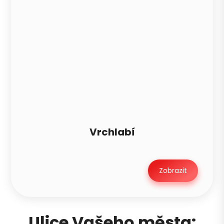
Vrchlabí
Zobrazit
Ulice Vašeho města: