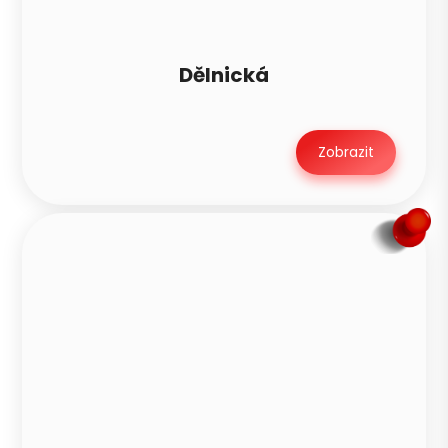
Dělnická
Zobrazit
Petra je teď offline
PN
Zavoláme zítra mezi 8–10