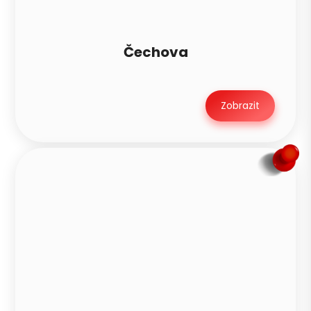
Čechova
Zobrazit
Petra je teď offline
PN
Zavoláme v pondělí mezi 8–10