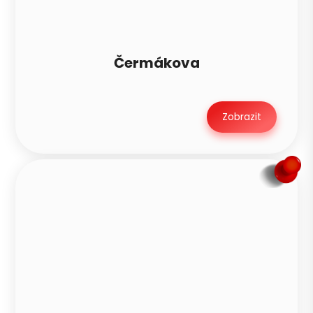
Zavolat ráno
Čermákova
Zobrazit