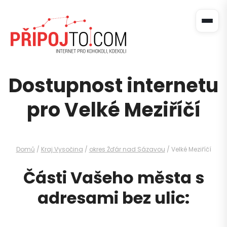
Dostupnost internetu
pro Velké Meziříčí
Domů
/
Kraj Vysočina
/
okres Žďár nad Sázavou
/ Velké Meziříčí
Části Vašeho města s
adresami bez ulic: