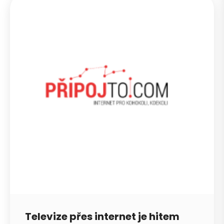
Petra je online
PN
Zavolá do 2 minut · Po–Pá 8–18
Televize přes internet je hitem