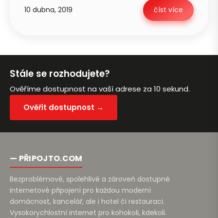
10 dubna, 2019
číst více
Stále se rozhodujete?
Ověříme dostupnost na vaší adrese za 10 sekund.
Ověřit dostupnost →
— PŘIPOJTO.COM
Bezproblémové, spolehlivé a zároveň dostupné
internetové připojení pro každou moderní
domácnost, kancelář, ale i hotel či restauraci.
Vysokorychlostní internet pro kohokoli, kdekoli.