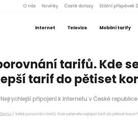
O nás
Novinky
Časté dotazy
Státní příspěvek 
Internet
Televize
Mobilní tarify
porovnání tarifů. Kde s
lepší tarif do pětiset ko
Nejrychlejší připojení k internetu v České republice
Domů
/
Velké porovnání tarifů. Kde seženete nejlepší tarif do pětiset korun