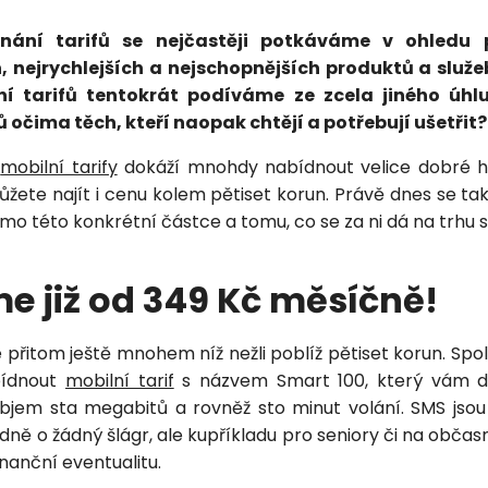
Vložením osobních údajů souhlasíte
s
podmínkami ochrany osobních údajů
.
nání tarifů se nejčastěji potkáváme v ohledu 
h, nejrychlejších a nejschopnějších produktů a služe
í tarifů tentokrát podíváme ze zcela jiného úh
 očima těch, kteří naopak chtějí a potřebují ušetřit?
é
mobilní tarify
dokáží mnohdy nabídnout velice dobré h
žete najít i cenu kolem pětiset korun. Právě dnes se tak
mo této konkrétní částce a tomu, co se za ni dá na trhu 
e již od 349 Kč měsíčně!
Petra je online
PN
Zavolá do 2 minut · Po–Pá 8–18
 je přitom ještě mnohem níž nežli poblíž pětiset korun. S
bídnout
mobilní tarif
s názvem Smart 100, který vám d
bjem sta megabitů a rovněž sto minut volání. SMS jso
ně o žádný šlágr, ale kupříkladu pro seniory či na občas
inanční eventualitu.
Zavolejte mi zpět