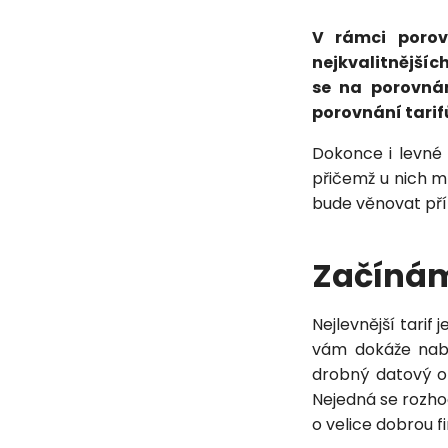
V rámci porov
nejkvalitnějšíc
se na porovnán
porovnání tarifů
Dokonce i levn
přičemž u nich mů
bude věnovat pří
Začínám
Nejlevnější tarif
vám dokáže na
drobný datový o
Nejedná se rozhod
o velice dobrou f