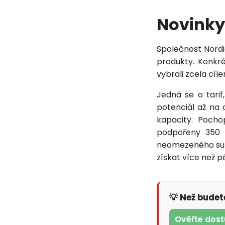
Novinky
Společnost Nordi
produkty. Konkré
vybrali zcela cíl
Jedná se o tarif
potenciál až na
kapacity. Poch
podpořeny 350 
neomezeného surf
získat více než p
💡 Než bude
Ověřte dost