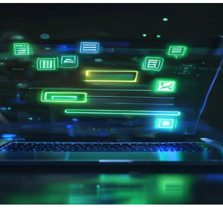
Nezávazná poptávka
Zadejte prosím Vaše telefonní číslo. Náš specialista Vás
bude v nejbližší možné době kontaktovat.
Adresa
Telefon
E-mail
Odeslat