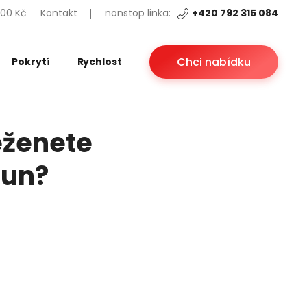
200 Kč
Kontakt
nonstop linka:
+420 792 315 084
Chci nabídku
Pokrytí
Rychlost
eženete
run?
?