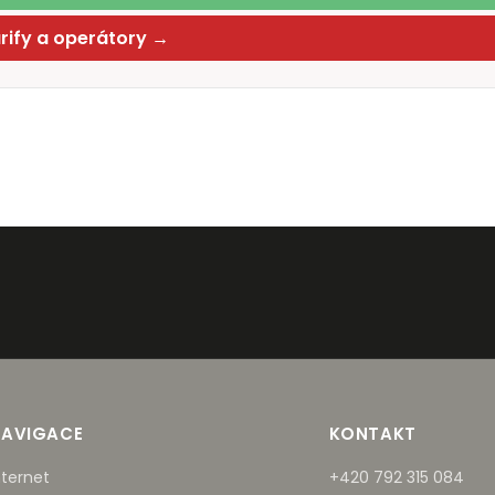
arify a operátory →
NAVIGACE
KONTAKT
nternet
+420 792 315 084