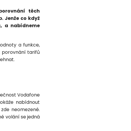
porovnání těch
b. Jenže co když
lu, a nabídneme
odnoty a funkce,
 porovnání tarifů
sehnat.
polečnost Vodafone
okáže nabídnout
u zde neomezené.
né volání se jedná