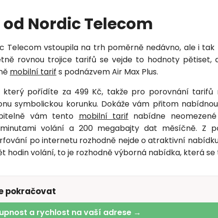
 od Nordic Telecom
c Telecom vstoupila na trh poměrně nedávno, ale i ta
tně rovnou trojice tarifů se vejde to hodnoty pětiset
eně
mobilní tarif
s podnázvem Air Max Plus.
, který pořídíte za 499 Kč, takže pro porovnání tarifů 
 onu symbolickou korunku. Dokáže vám přitom nabídnout
opitelně vám tento
mobilní tarif
nabídne neomezené 
minutami volání a 200 megabajty dat měsíčně. Z po
ování po internetu rozhodně nejde o atraktivní nabídku,
ět hodin volání, to je rozhodně výborná nabídka, která se
te pokračovat
upnost a rychlost na vaší adrese →