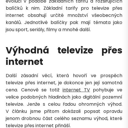
evoluci v podobě základních tarifů a rozšiřujících
balíčků k nim. Základní tarify pro televize přes
internet obsahují určité množství všeobecných
kanálů. Jednotlivé balíčky pak mají témata jako
jsou sport, seriály, filmy a mnohé další.
Zavolejte mi zpět
Výhodná televize přes
internet
Další zásadní věcí, která hovoří ve prospěch
televize přes internet, je dokonce jen její samotná
cena. Cenově se totiž
internet TV
pohybuje ve
velice podobných hladinách jako digitální pozemní
televize. Jenže s celou řadou ohromných výhod.
V článku jsme přitom dokázali popsat opravdu
jenom drobnou část celého seznamu výhod, které
televize přes internet přináší.