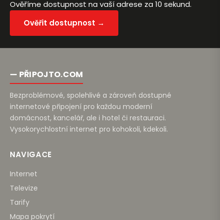
Ověříme dostupnost na vaší adrese za 10 sekund.
Ověřit dostupnost →
— PŘIPOJTO.COM
Bezproblémové, spolehlivé a zároveň dostupné
internetové připojení pro každou moderní
domácnost, kancelář, ale i hotel či restauraci.
Vysokorychlostní internet pro kohokoli, kdekoli.
NAVIGACE
Internet
Televize
Tarify
Mapa pokrytí