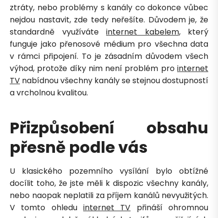
ztráty, nebo problémy s kanály co dokonce vůbec
nejdou nastavit, zde tedy neřešíte. Důvodem je, že
standardně využíváte
internet kabelem
, který
funguje jako přenosové médium pro všechna data
v rámci připojení. To je zásadním důvodem všech
výhod, protože díky nim není problém pro
internet
TV
nabídnou všechny kanály se stejnou dostupností
a vrcholnou kvalitou.
Přizpůsobení obsahu
přesně podle vás
U klasického pozemního vysílání bylo obtížné
docílit toho, že jste měli k dispozic všechny kanály,
nebo naopak neplatili za příjem kanálů nevyužitých.
Petra je online
V tomto ohledu
internet TV
přináší ohromnou
PN
Zavolá do 2 minut · Po–Pá 8–18