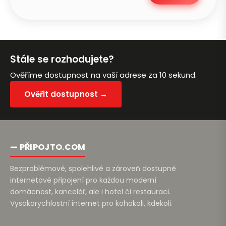
Petra je online
PN
Zavolá do 2 minut · Po–Pá 8–18
Stále se rozhodujete?
Ověříme dostupnost na vaší adrese za 10 sekund.
Ověřit dostupnost →
Zavolejte mi zpět
— PŘIPOJTO.COM
Bezproblémové, spolehlivé a zároveň dostupné
internetové připojení pro každou moderní
domácnost, kancelář, ale i hotel či restauraci.
Vysokorychlostní internet pro kohokoli, kdekoli.