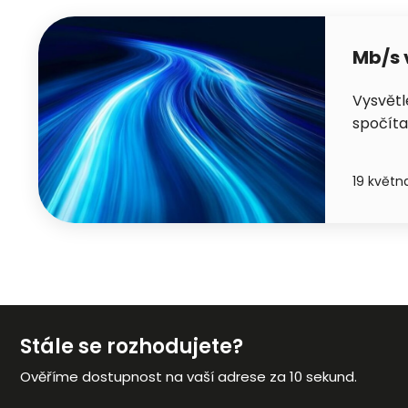
Mb/s 
Vysvětl
spočíta
19 květn
Stále se rozhodujete?
Ověříme dostupnost na vaší adrese za 10 sekund.