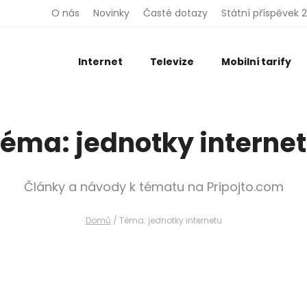
O nás
Novinky
Časté dotazy
Státní příspěvek 
Telefon
Internet
Televize
Mobilní tarify
E-mail
éma: jednotky interne
Odeslat
Články a návody k tématu na Pripojto.com
Vložením osobních údajů souhlasíte
s
podmínkami ochrany osobních údajů
.
Domů
/
Téma: jednotky internetu