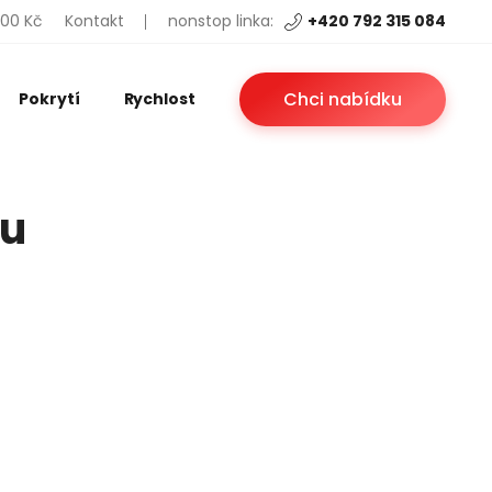
200 Kč
Kontakt
nonstop linka:
+420 792 315 084
Chci nabídku
Pokrytí
Rychlost
tu