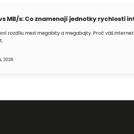
vs MB/s: Co znamenají jednotky rychlosti in
Petra je online
ení rozdílu mezi megabity a megabajty. Proč váš internet st
PN
Zavolá do 2 minut · Po–Pá 8–18
t.
a, 2026
Zavolejte mi zpět