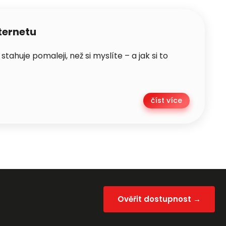
ternetu
ahuje pomaleji, než si myslíte – a jak si to
číst více
Ověřit dostupnost →