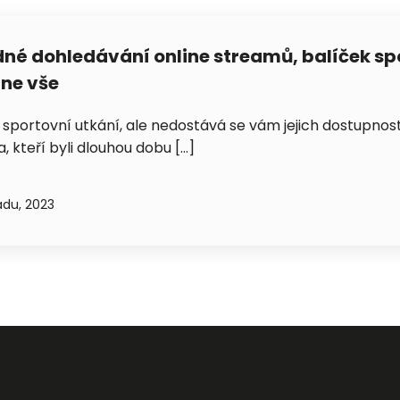
dné dohledávání online streamů, balíček sp
ne vše
Petra je online
PN
Zavolá do 2 minut · Po–Pá 8–18
e sportovní utkání, ale nedostává se vám jejich dostupnost
, kteří byli dlouhou dobu […]
adu, 2023
Zavolejte mi zpět