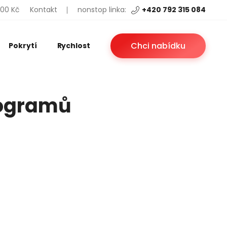
200 Kč
Kontakt
nonstop linka:
+420 792 315 084
Chci nabídku
Pokrytí
Rychlost
rogramů