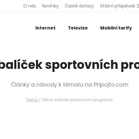
Adresa
O nás
Novinky
Časté dotazy
Státní příspěvek 
Telefon
Internet
Televize
Mobilní tarify
E-mail
balíček sportovních p
Odeslat
Články a návody k tématu na Pripojto.com
Vložením osobních údajů souhlasíte
Domů
/
Téma: balíček sportovních programů
s
podmínkami ochrany osobních údajů
.