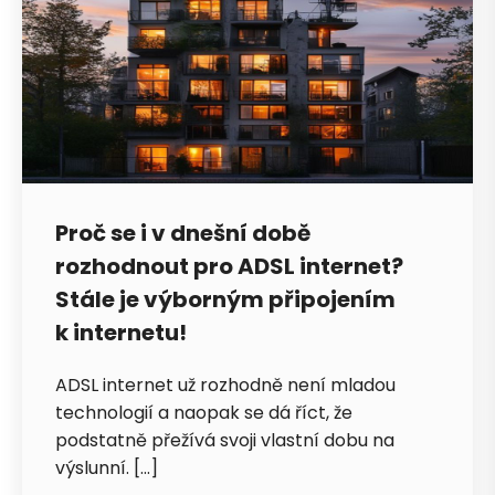
Proč se i v dnešní době
rozhodnout pro ADSL internet?
Stále je výborným připojením
k internetu!
ADSL internet už rozhodně není mladou
technologií a naopak se dá říct, že
podstatně přežívá svoji vlastní dobu na
výslunní. […]