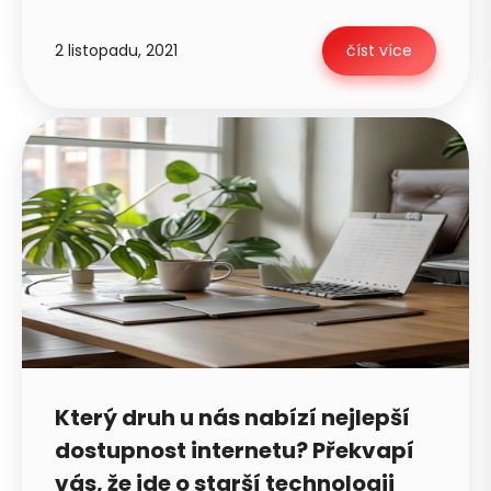
2 listopadu, 2021
číst více
Petra je online
Který druh u nás nabízí nejlepší
PN
Zavolá do 2 minut · Po–Pá 8–18
dostupnost internetu? Překvapí
vás, že jde o starší technologii