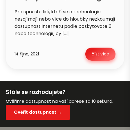
Pro spoustu lidí, kteří se o technologie
nezajímají nebo více do hloubky nezkoumají
dostupnost internetu podle poskytovatelů
Zavolejte mi zpět
nebo technologií, by […]
14 října, 2021
číst více
Stále se rozhodujete?
Ověříme dostupnost na vaší adrese za 10 sekund.
Ověřit dostupnost →