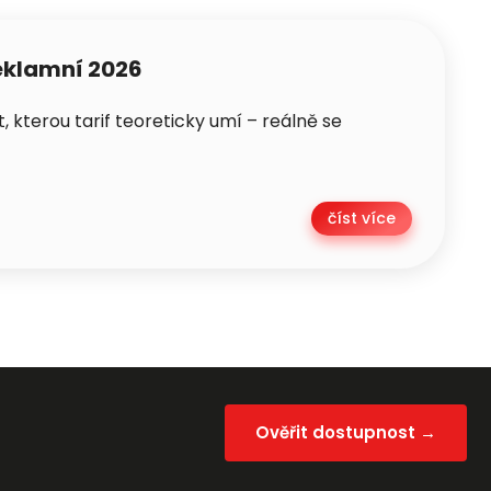
reklamní 2026
 kterou tarif teoreticky umí – reálně se
číst více
Ověřit dostupnost →