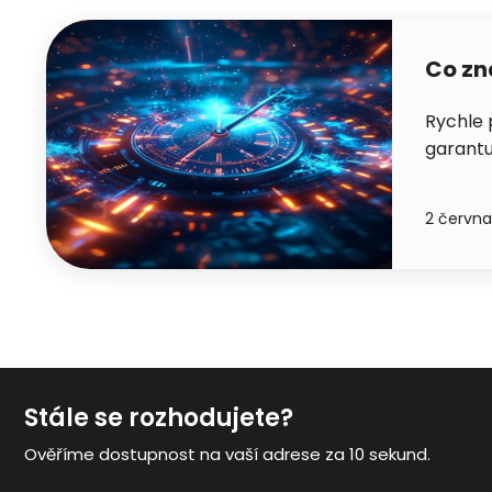
Co zn
Rychle 
garantu
2 června
Stále se rozhodujete?
Ověříme dostupnost na vaší adrese za 10 sekund.