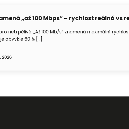
amená „až 100 Mbps“ – rychlost reálná vs 
Petra je online
pro netrpělivé: „Až 100 Mb/s“ znamená maximální rychlost,
PN
Zavolá do 2 minut · Po–Pá 8–18
je obvykle 60 % […]
, 2026
Zavolejte mi zpět