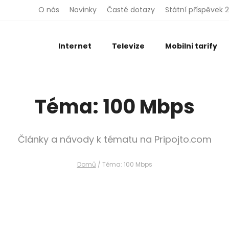
O nás
Novinky
Časté dotazy
Státní příspěvek 
Telefon
Internet
Televize
Mobilní tarify
E-mail
Téma: 100 Mbps
Odeslat
Články a návody k tématu na Pripojto.com
Vložením osobních údajů souhlasíte
s
podmínkami ochrany osobních údajů
.
Domů
/
Téma: 100 Mbps