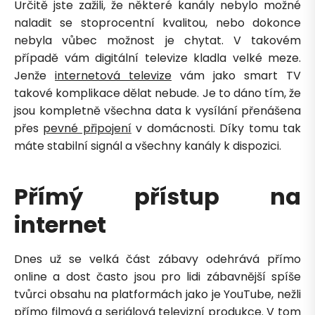
Určitě jste zažili, že některé kanály nebylo možné
naladit se stoprocentní kvalitou, nebo dokonce
nebyla vůbec možnost je chytat. V takovém
případě vám digitální televize kladla velké meze.
Jenže
internetová televize
vám jako smart TV
takové komplikace dělat nebude. Je to dáno tím, že
jsou kompletně všechna data k vysílání přenášena
přes
pevné připojení
v domácnosti. Díky tomu tak
máte stabilní signál a všechny kanály k dispozici.
Přímý přístup na
internet
Dnes už se velká část zábavy odehrává přímo
Petra je online
PN
Zavolá do 2 minut · Po–Pá 8–18
online a dost často jsou pro lidi zábavnější spíše
tvůrci obsahu na platformách jako je YouTube, nežli
přímo filmová a seriálová televizní produkce. V tom