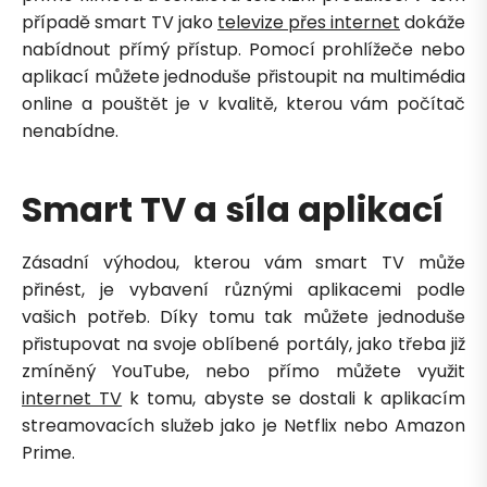
případě smart TV jako
televize přes internet
dokáže
nabídnout přímý přístup. Pomocí prohlížeče nebo
aplikací můžete jednoduše přistoupit na multimédia
Zavolejte mi zpět
online a pouštět je v kvalitě, kterou vám počítač
nenabídne.
Smart TV a síla aplikací
Zásadní výhodou, kterou vám smart TV může
přinést, je vybavení různými aplikacemi podle
vašich potřeb. Díky tomu tak můžete jednoduše
přistupovat na svoje oblíbené portály, jako třeba již
zmíněný YouTube, nebo přímo můžete využit
internet TV
k tomu, abyste se dostali k aplikacím
streamovacích služeb jako je Netflix nebo Amazon
Prime.