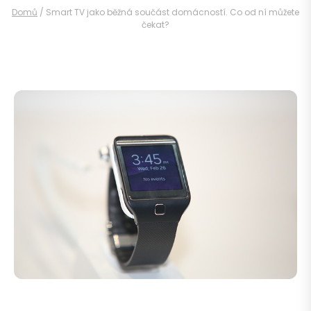
Domů
/
Smart TV jako běžná součást domácností. Co od ní můžete
čekat?