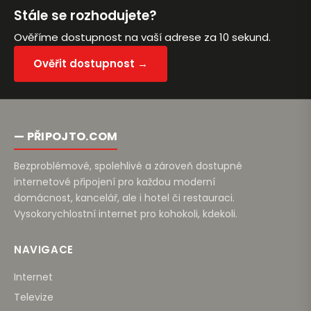
Stále se rozhodujete?
Ověříme dostupnost na vaší adrese za 10 sekund.
Ověřit dostupnost →
— PŘIPOJTO.COM
Bezproblémové, spolehlivé a zároveň dostupné
internetové připojení pro každou moderní
domácnost, kancelář, ale i hotel či restauraci.
Vysokorychlostní internet pro kohokoli, kdekoli.
NAVIGACE
Internet
Televize