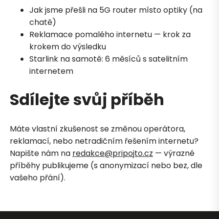
Jak jsme přešli na 5G router místo optiky (na
chatě)
Reklamace pomalého internetu — krok za
krokem do výsledku
Starlink na samotě: 6 měsíců s satelitním
internetem
Sdílejte svůj příběh
Petra je online
PN
Zavolá do 2 minut · Po–Pá 8–18
Máte vlastní zkušenost se změnou operátora,
reklamací, nebo netradičním řešením internetu?
Napište nám na
redakce@pripojto.cz
— výrazné
příběhy publikujeme (s anonymizací nebo bez, dle
vašeho přání).
Zavolejte mi zpět