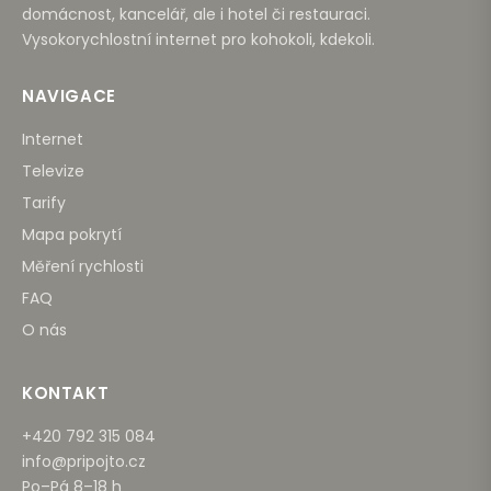
domácnost, kancelář, ale i hotel či restauraci.
Vysokorychlostní internet pro kohokoli, kdekoli.
NAVIGACE
Internet
Televize
Tarify
Mapa pokrytí
Měření rychlosti
FAQ
O nás
KONTAKT
+420 792 315 084
info@pripojto.cz
Po–Pá 8–18 h