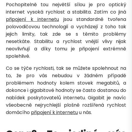
Pochopitelně tou největší sílou je pro optický
internet vysoká rychlost a stabilita. Zatím co jiná
připojení k internetu
jsou standardně tvořena
polovodičovou technologií a vycházejí z toho tak
jejich limity, tak zde se s těmito problémy
nesetkáte. Stabilitu a rychlost vnější vlivy nijak
neovlivňují a díky tomu je připojení extrémně
spolehlivé.
Co se týče rychlosti, tak se můžete spolehnout na
to, že pro vás nebudou v žádném případě
problémem hodnoty kolem stovek megabitů, a
dokonce i gigabitové hodnoty se často dostanou do
Petra je online
PN
Zavolá do 2 minut · Po–Pá 8–18
nabídek poskytovatelů internetu. Gigabit je navíc
všeobecně nejrychlejší plošně rozšířená rychlost
domácího
připojení k internetu
u nás.