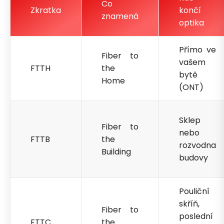
Co
Zkratka
končí
znamená
optika
Přímo ve
Fiber to
vašem
FTTH
the
bytě
Home
(ONT)
Sklep
Fiber to
nebo
FTTB
the
rozvodna
Building
budovy
Pouliční
skříň,
Fiber to
poslední
FTTC
the