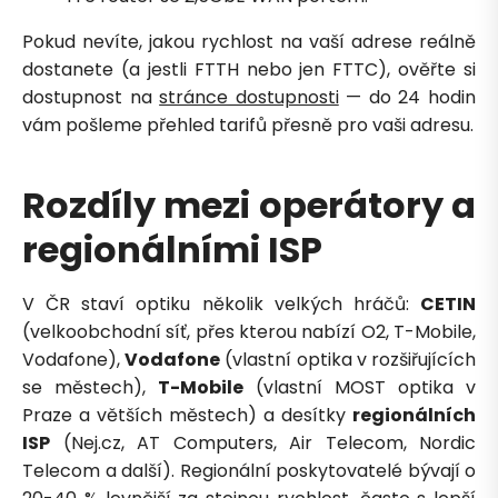
Pokud nevíte, jakou rychlost na vaší adrese reálně
dostanete (a jestli FTTH nebo jen FTTC), ověřte si
dostupnost na
stránce dostupnosti
— do 24 hodin
vám pošleme přehled tarifů přesně pro vaši adresu.
Rozdíly mezi operátory a
regionálními ISP
V ČR staví optiku několik velkých hráčů:
CETIN
(velkoobchodní síť, přes kterou nabízí O2, T-Mobile,
Vodafone),
Vodafone
(vlastní optika v rozšiřujících
se městech),
T-Mobile
(vlastní MOST optika v
Praze a větších městech) a desítky
regionálních
ISP
(Nej.cz, AT Computers, Air Telecom, Nordic
Telecom a další). Regionální poskytovatelé bývají o