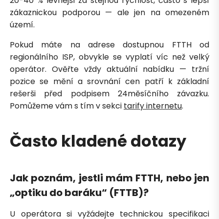
20-40 % levnější za stejnou rychlost, často s lepší
zákaznickou podporou — ale jen na omezeném
území.
Pokud máte na adrese dostupnou FTTH od
regionálního ISP, obvykle se vyplatí víc než velký
operátor. Ověřte vždy aktuální nabídku — tržní
pozice se mění a srovnání cen patří k základní
rešerši před podpisem 24měsíčního závazku.
Pomůžeme vám s tím v sekci
tarify internetu
.
Často kladené dotazy
Jak poznám, jestli mám FTTH, nebo jen
„optiku do baráku“ (FTTB)?
U operátora si vyžádejte technickou specifikaci