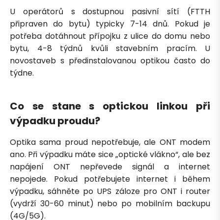
U operátorů s dostupnou pasivní sítí (FTTH
připraven do bytu) typicky 7-14 dnů. Pokud je
potřeba dotáhnout přípojku z ulice do domu nebo
bytu, 4-8 týdnů kvůli stavebním pracím. U
novostaveb s předinstalovanou optikou často do
týdne.
Co se stane s optickou linkou při
výpadku proudu?
Optika sama proud nepotřebuje, ale ONT modem
ano. Při výpadku máte sice „optické vlákno“, ale bez
napájení ONT nepřevede signál a internet
nepojede. Pokud potřebujete internet i během
výpadku, sáhněte po UPS záloze pro ONT i router
(vydrží 30-60 minut) nebo po mobilním backupu
(4G/5G).