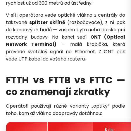
rychlost už od 300 metrů od ústředny.
V síti operátora vede optické vlákno z centrály do
takzvané
splitter skříně
(rozbočovače), z ní pak
do koncových bodů — vašeho bytu nebo do sklepní
rozvodny budovy. Na konci sedí
ONT (Optical
Network Terminal)
— malá krabička, která
převede světelný signál na Ethernet. Z ONT pak
vede UTP kabel do vašeho routeru.
FTTH vs FTTB vs FTTC —
co znamenají zkratky
Operátoři používají různé varianty „optiky“ podle
toho, kam až vlákno doopravdy dotáhnou:
Kde