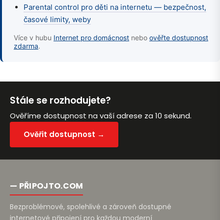
Parental control pro děti na internetu — bezpečnost,
časové limity, weby
Více v hubu
Internet pro domácnost
nebo
ověřte dostupnost
zdarma
.
Stále se rozhodujete?
Ověříme dostupnost na vaší adrese za 10 sekund.
Ověřit dostupnost →
— PŘIPOJTO.COM
Bezproblémové, spolehlivé a zároveň dostupné
internetové připojení pro každou moderní