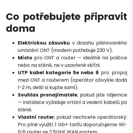
Zavolejte mi zpět
Co potřebujete připravit
doma
Elektrickou zásuvku
v dosahu plánovaného
umístění ONT (modem potřebuje 230 V).
Místo
pro ONT a router — ideálně na poličce
nebo na stěně, ne v uzavřené skříni.
UTP kabel kategorie 5e nebo 6
pro propoj
mezi ONT a routerem (operátor obvykle dodá
1-2 m, delší si kupte sami).
Souhlas pronajímatele
, pokud jste nájemce
— instalace vyžaduje vrtání a vedení kabelů po
stěně.
Vlastní router
, pokud nechcete operátorský.
Pro plné využití 1 Gb+ tarifu doporučujeme Wi-
Fi 6 router se 2,5GbE WAN portem.