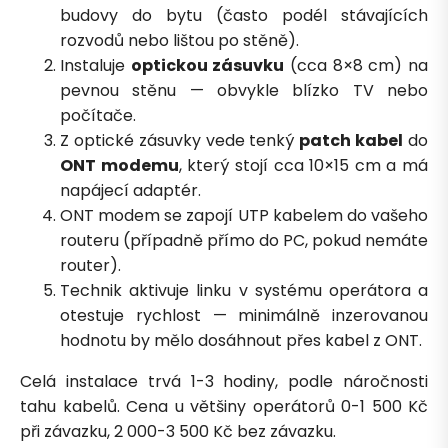
budovy do bytu (často podél stávajících
rozvodů nebo lištou po stěně).
Instaluje
optickou zásuvku
(cca 8×8 cm) na
pevnou stěnu — obvykle blízko TV nebo
počítače.
Z optické zásuvky vede tenký
patch kabel
do
ONT modemu
, který stojí cca 10×15 cm a má
napájecí adaptér.
ONT modem se zapojí UTP kabelem do vašeho
routeru (případně přímo do PC, pokud nemáte
router).
Technik aktivuje linku v systému operátora a
otestuje rychlost — minimálně inzerovanou
Petra je online
PN
Zavolá do 2 minut · Po–Pá 8–18
hodnotu by mělo dosáhnout přes kabel z ONT.
Celá instalace trvá 1-3 hodiny, podle náročnosti
tahu kabelů. Cena u většiny operátorů 0-1 500 Kč
při závazku, 2 000-3 500 Kč bez závazku.