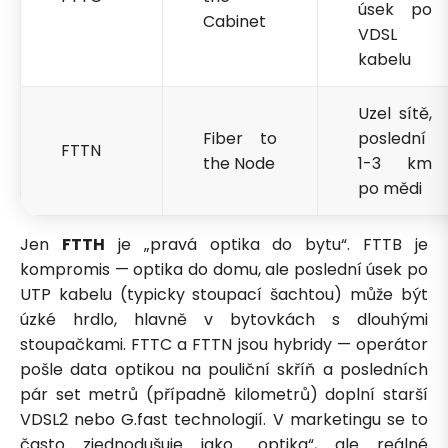
úsek po
Cabinet
VDSL
kabelu
Uzel sítě,
Fiber to
poslední
FTTN
the Node
1-3 km
po mědi
Jen
FTTH
je „pravá optika do bytu“. FTTB je
kompromis — optika do domu, ale poslední úsek po
UTP kabelu (typicky stoupací šachtou) může být
úzké hrdlo, hlavně v bytovkách s dlouhými
stoupačkami. FTTC a FTTN jsou hybridy — operátor
pošle data optikou na pouliční skříň a posledních
pár set metrů (případně kilometrů) doplní starší
VDSL2 nebo G.fast technologií. V marketingu se to
často zjednodušuje jako „optika“, ale reálné