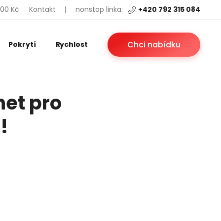
200 Kč
Kontakt
nonstop linka:
+420 792 315 084
Chci nabídku
Pokrytí
Rychlost
net pro
!