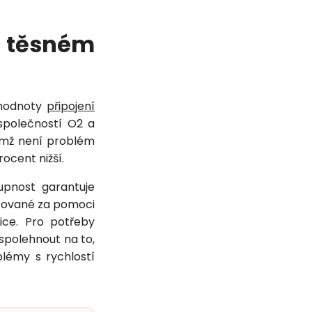
v těsném
 hodnoty
připojení
společností O2 a
emž není problém
rocent nižší.
tupnost garantuje
zované za pomoci
ice. Pro potřeby
spolehnout na to,
lémy s rychlostí