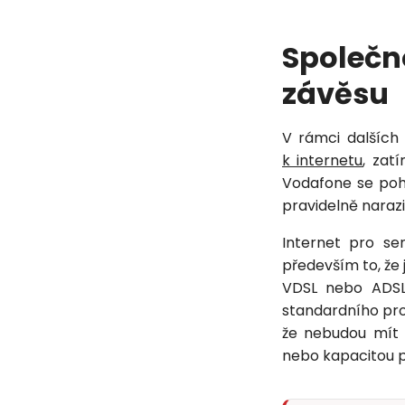
Společn
závěsu
V rámci dalších
k internetu
, zat
Vodafone se poh
pravidelně narazi
Internet pro sen
především to, že 
VDSL nebo ADSL 
standardního pro
že nebudou mít 
nebo kapacitou p