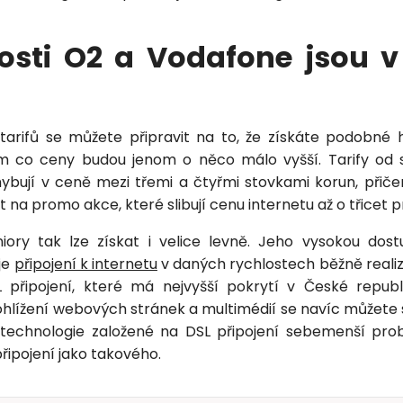
Zavolejte mi zpět
osti O2 a Vodafone jsou 
 tarifů se můžete připravit na to, že získáte podobné
ím co ceny budou jenom o něco málo vyšší. Tarify od 
ybují v ceně mezi třemi a čtyřmi stovkami korun, přič
t na promo akce, které slibují cenu internetu až o třicet p
iory tak lze získat i velice levně. Jeho vysokou dos
je
připojení k internetu
v daných rychlostech běžně reali
připojení, které má nejvyšší pokrytí v České republ
hlížení webových stránek a multimédií se navíc můžete 
technologie založené na DSL připojení sebemenší prob
řipojení jako takového.