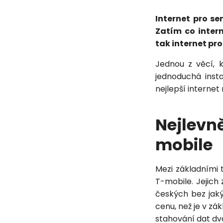
Internet pro sen
Zatím co inter
tak internet pr
Jednou z věcí, k
jednoduchá inst
nejlepší internet
Nejlevn
mobile
Mezi základními 
T-mobile. Jejich 
českých bez jaký
cenu, než je v zá
stahování dat dv