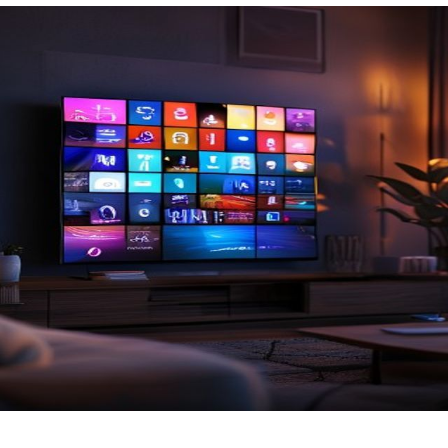
Nezávazná poptávka
Zadejte prosím Vaše telefonní číslo. Náš specialista Vás
bude v nejbližší možné době kontaktovat.
Adresa
Telefon
E-mail
Odeslat