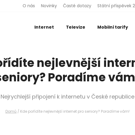
O nás
Novinky
Časté dotazy
Státní příspěvek 
Internet
Televize
Mobilní tarify
řídíte nejlevnější inter
seniory? Poradíme vám
Nejrychlejší připojení k internetu v České republice
Domů
/
Kde pořídíte nejlevnější internet pro seniory? Poradíme vám!