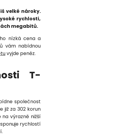
liš velké nároky.
soké rychlosti,
tkách megabitů.
jeho nízká cena a
orů vám nabídnou
etu
vyjde peněz.
nosti T-
abídne společnost
 již za 302 korun
 na výrazně nižší
disponuje rychlostí
í.