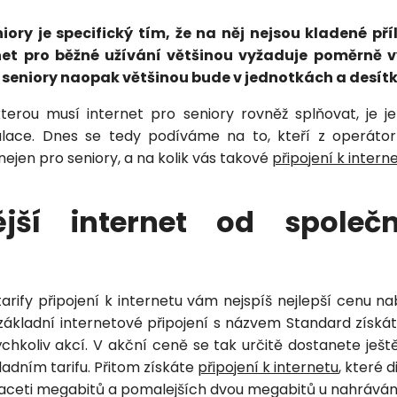
iory je specifický tím, že na něj nejsou kladené pří
Vložením osobních údajů souhlasíte
net pro běžné užívání většinou vyžaduje poměrně vy
s
podmínkami ochrany osobních údajů
.
o seniory naopak většinou bude v jednotkách a desí
terou musí internet pro seniory rovněž splňovat, je 
alace. Dnes se tedy podíváme na to, kteří z operát
 nejen pro seniory, a na kolik vás takové
připojení k intern
ější internet od společ
Petra je online
PN
Zavolá do 2 minut · Po–Pá 8–18
tarify připojení k internetu vám nejspíš nejlepší cenu n
základní internetové připojení s názvem Standard získáte
chkoliv akcí. V akční ceně se tak určitě dostanete ještě
kladním tarifu. Přitom získáte
připojení k internetu
, které 
aceti megabitů a pomalejších dvou megabitů u nahráván