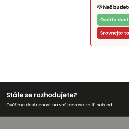
💡 Než bude
Ověřte dost
Srovnejte t
Stále se rozhodujete?
Ověříme dostupnost na vaší adrese za 10 sekund.