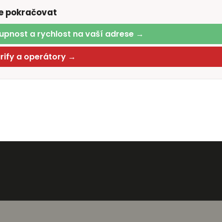
te pokračovat
upnost a rychlost na vaší adrese →
arify a operátory →