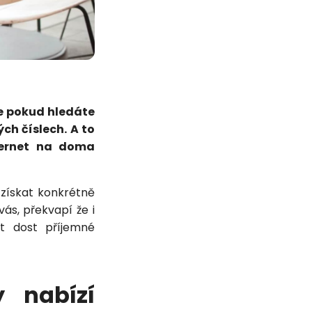
e pokud hledáte
ch číslech. A to
ternet na doma
 získat konkrétně
ás, překvapí že i
t dost příjemné
 nabízí