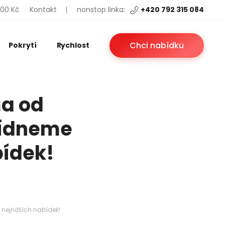
200 Kč
Kontakt
nonstop linka:
+420 792 315 084
Chci nabídku
Pokrytí
Rychlost
ma od
bídneme
bídek!
nejnižších nabídek!