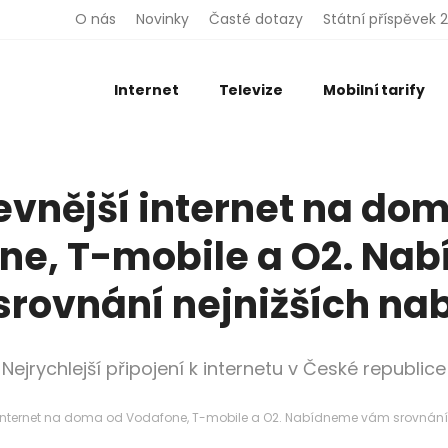
O nás
Novinky
Časté dotazy
Státní příspěvek 
Internet
Televize
Mobilní tarify
evnější internet na do
ne, T-mobile a O2. Na
rovnání nejnižších na
Nejrychlejší připojení k internetu v České republice
í internet na doma od Vodafone, T-mobile a O2. Nabídneme vám srovnání 