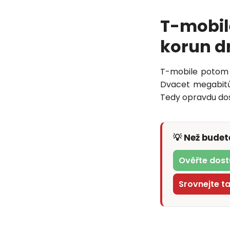
T-mobi
korun d
T-mobile potom p
Dvacet megabitů
Tedy opravdu dosl
💡 Než bude
Ověřte dost
Srovnejte t