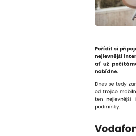
Pořídit si
připoj
nejlevnější int
ať už počítám
nabídne.
Dnes se tedy zam
od trojice mobil
ten nejlevnějš
podmínky.
Vodafo