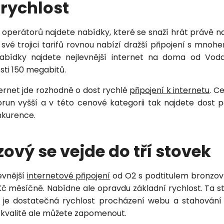
 rychlost
 operátorů najdete nabídky, které se snaží hrát právě na
vé trojici tarifů rovnou nabízí dražší připojení s mnohe
abídky najdete nejlevnější internet na doma od Vo
sti 150 megabitů.
Zavolejte mi zpět
ternet jde rozhodně o dost rychlé
připojení k internetu
. Ce
orun vyšší a v této cenové kategorii tak najdete dost
nkurence.
ový se vejde do tří stovek
evnější
internetové připojení
od O2 s podtitulem bronzový,
č měsíčně. Nabídne ale opravdu základní rychlost. Ta st
 je dostatečná rychlost procházení webu a stahování
 kvalitě ale můžete zapomenout.