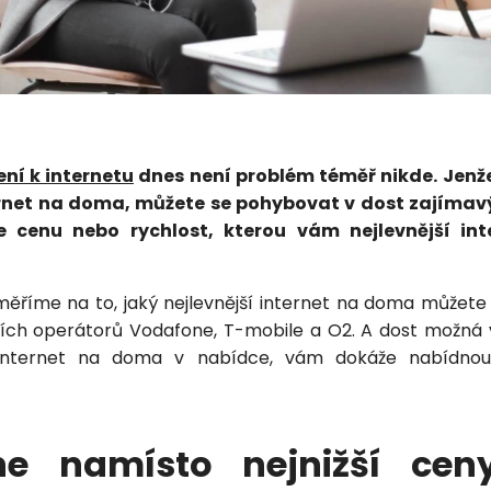
Odeslat
ení k internetu
dnes není problém téměř nikde. Jenž
Vložením osobních údajů souhlasíte
ernet na doma, můžete se pohybovat v dost zajímavý
s
podmínkami ochrany osobních údajů
.
e cenu nebo rychlost, kterou vám nejlevnější in
ěříme na to, jaký nejlevnější internet na doma můžete
ních operátorů Vodafone, T-mobile a O2. A dost možná v
í internet na doma v nabídce, vám dokáže nabídnou
ne namísto nejnižší ceny
Petra je online
PN
Zavolá do 2 minut · Po–Pá 8–18