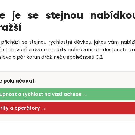
le je se stejnou nabídko
ražší
řichází se stejnou rychlostní dávkou, jakou vám nabízí
 stahování a dva megabity nahrávání ale dostanete za
ova o pár korun dráž, než u společnosti O2.
te pokračovat
upnost a rychlost na vaší adrese →
arify a operátory →