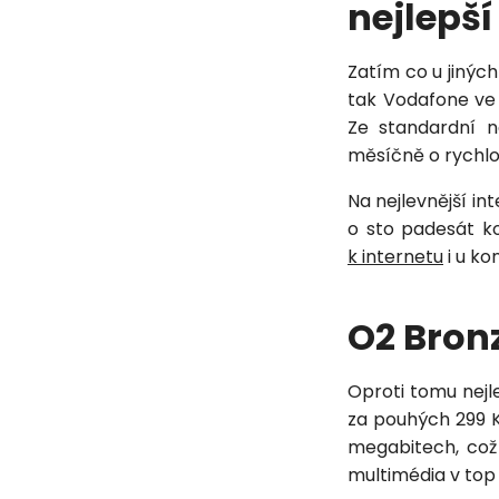
nejlepší
Zatím co u jiných
tak Vodafone ve s
Ze standardní n
měsíčně o rychlo
Na nejlevnější in
o sto padesát k
k internetu
i u ko
O2 Bronz
Oproti tomu nejl
za pouhých 299 K
megabitech, což
multimédia v top