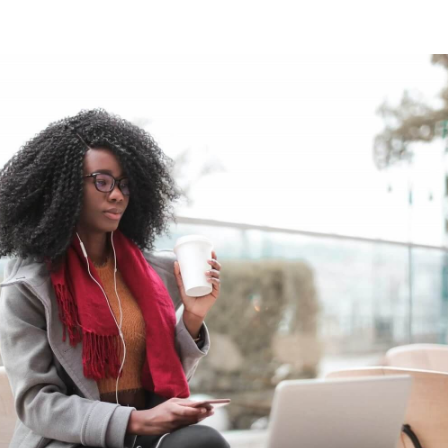
Nezávazná poptávka
Zadejte prosím Vaše telefonní číslo. Náš specialista Vás
bude v nejbližší možné době kontaktovat.
Adresa
Telefon
E-mail