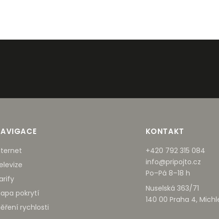
NAVIGACE
KONTAKT
nternet
+420 792 315 084
info@pripojto.cz
elevize
Po–Pá 8–18 h
arify
Nuselská 363/71
apa pokrytí
140 00 Praha 4, Michl
ěření rychlosti