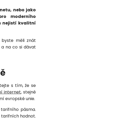
rnetu, nebo jako
 pro moderního
nejistí kvalitní
 byste měli znát
 a na co si dávat
mě
ejte s tím, že se
í internet
, stejně
mí evropské unie.
 tarifního pásma.
tarifních hodnot.