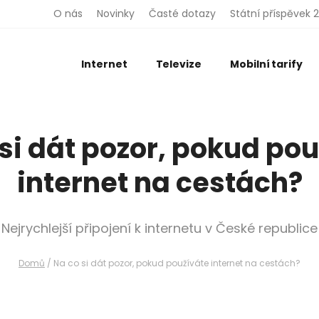
O nás
Novinky
Časté dotazy
Státní příspěvek 
Internet
Televize
Mobilní tarify
si dát pozor, pokud po
internet na cestách?
Nejrychlejší připojení k internetu v České republice
Domů
/
Na co si dát pozor, pokud používáte internet na cestách?