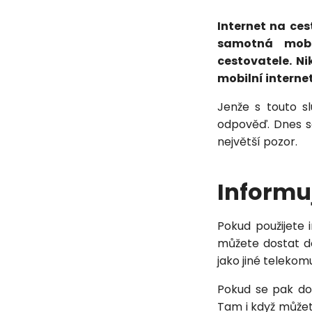
Internet na ces
samotná mobil
cestovatele. Ni
mobilní internet
Jenže s touto s
odpověď. Dnes se
největší pozor.
Informu
Pokud použijete 
můžete dostat do
jako jiné telekom
Pokud se pak dos
Tam i když může