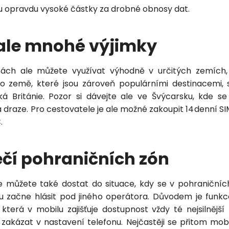
ou opravdu vysoké částky za drobné obnosy dat.
Zavolejte mi zpět
í ale mnohé výjimky
tách ale můžete využívat výhodně v určitých zemích,
to země, které jsou zároveň populárními destinacemi, 
ká Británie. Pozor si dávejte ale ve Švýcarsku, kde s
a draze. Pro cestovatele je ale možné zakoupit 14denní 
.
čí pohraničních zón
e můžete také dostat do situace, kdy se v pohraniční
 začne hlásit pod jiného operátora. Důvodem je funk
, která v mobilu zajišťuje dostupnost vždy té nejsilnějš
zakázat v nastavení telefonu. Nejčastěji se přitom mobil