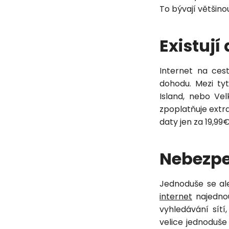
To bývají většin
Existuj
Internet na ces
dohodu. Mezi ty
Island, nebo Vel
zpoplatňuje extr
daty jen za 19,99€
Nebezpe
Jednoduše se al
internet
najednou
vyhledávání sítí
velice jednoduše 