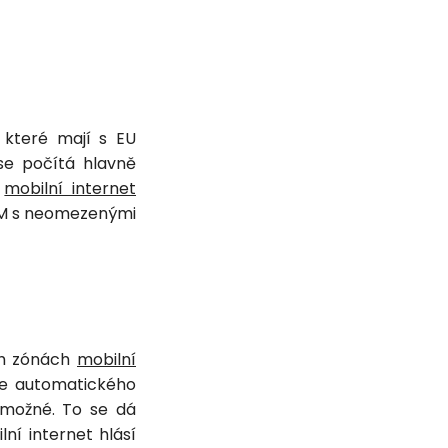
 které mají s EU
se počítá hlavně
e
mobilní internet
SIM s neomezenými
ch zónách
mobilní
ce automatického
í možné. To se dá
ní internet hlásí