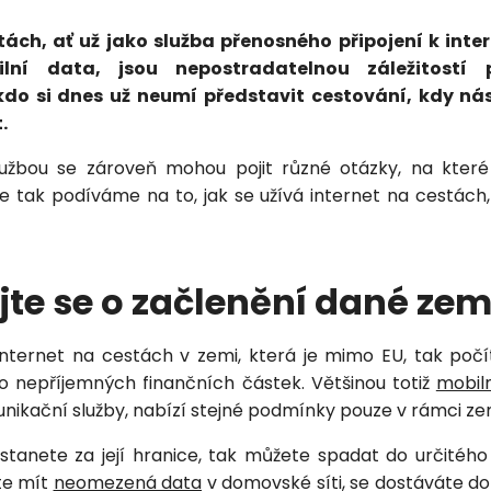
tách, ať už jako služba přenosného připojení k inte
ní data, jsou nepostradatelnou záležitostí
Vložením osobních údajů souhlasíte
kdo si dnes už neumí představit cestování, kdy nás 
s
podmínkami ochrany osobních údajů
.
.
lužbou se zároveň mohou pojit různé otázky, na které
 tak podíváme na to, jak se užívá internet na cestách,
jte se o začlenění dané ze
internet na cestách v zemi, která je mimo EU, tak počít
Petra je online
PN
 nepříjemných finančních částek. Většinou totiž
mobiln
Zavolá do 2 minut · Po–Pá 8–18
unikační služby, nabízí stejné podmínky pouze v rámci ze
tanete za její hranice, tak můžete spadat do určitého
te mít
neomezená data
v domovské síti, se dostáváte do 