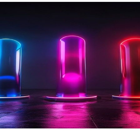
Nezávazná poptávka
Zadejte prosím Vaše telefonní číslo. Náš specialista Vás
bude v nejbližší možné době kontaktovat.
Adresa
Telefon
E-mail
Odeslat