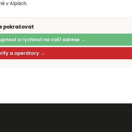
vně v Alpách.
te pokračovat
upnost a rychlost na vaší adrese →
arify a operátory →