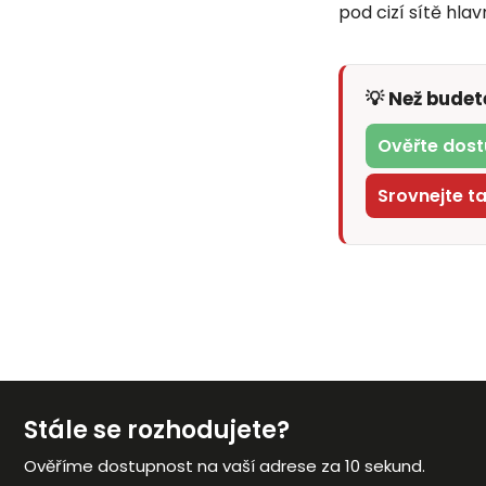
pod cizí sítě hla
💡 Než bude
Ověřte dost
Srovnejte t
Stále se rozhodujete?
Ověříme dostupnost na vaší adrese za 10 sekund.