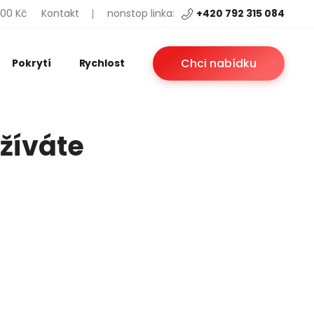
200 Kč
Kontakt
nonstop linka:
+420 792 315 084
Chci nabídku
Pokrytí
Rychlost
užíváte