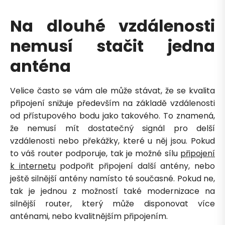
Na dlouhé vzdálenosti
nemusí stačit jedna
Zavolejte mi zpět
anténa
Velice často se vám ale může stávat, že se kvalita
připojení snižuje především na základě vzdálenosti
od přístupového bodu jako takového. To znamená,
že nemusí mít dostatečný signál pro delší
vzdálenosti nebo překážky, které u něj jsou. Pokud
to váš router podporuje, tak je možné sílu
připojení
k internetu
podpořit připojení další antény, nebo
ještě silnější antény namísto té současné. Pokud ne,
tak je jednou z možností také modernizace na
silnější router, který může disponovat více
anténami, nebo kvalitnějším připojením.