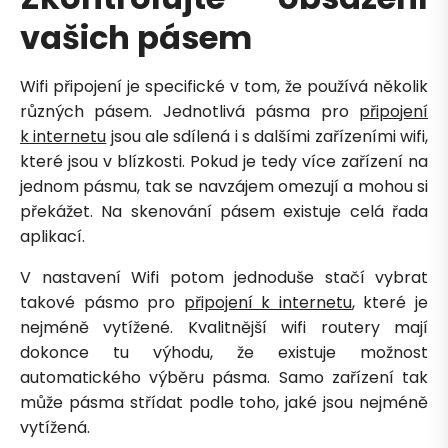
vašich pásem
Wifi připojení je specifické v tom, že používá několik
různých pásem. Jednotlivá pásma pro
připojení
k internetu
jsou ale sdílená i s dalšími zařízeními wifi,
které jsou v blízkosti. Pokud je tedy více zařízení na
jednom pásmu, tak se navzájem omezují a mohou si
překážet. Na skenování pásem existuje celá řada
aplikací.
V nastavení Wifi potom jednoduše stačí vybrat
takové pásmo pro
připojení k internetu
, které je
nejméně vytížené. Kvalitnější wifi routery mají
dokonce tu výhodu, že existuje možnost
automatického výběru pásma. Samo zařízení tak
Petra je online
PN
Zavolá do 2 minut · Po–Pá 8–18
může pásma střídat podle toho, jaké jsou nejméně
vytížená.