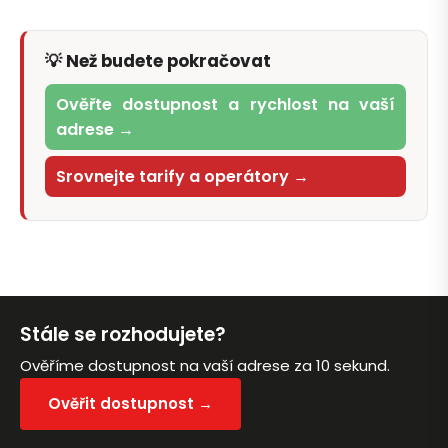
💡 Než budete pokračovat
Ověřte dostupnost a rychlost na vaší
adrese →
Srovnejte tarify a operátory →
Stále se rozhodujete?
Ověříme dostupnost na vaší adrese za 10 sekund.
Ověřit dostupnost →