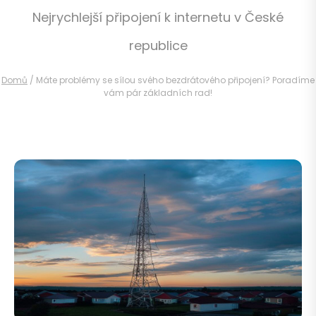
Nejrychlejší připojení k internetu v České
republice
Domů
/
Máte problémy se sílou svého bezdrátového připojení? Poradíme
vám pár základních rad!