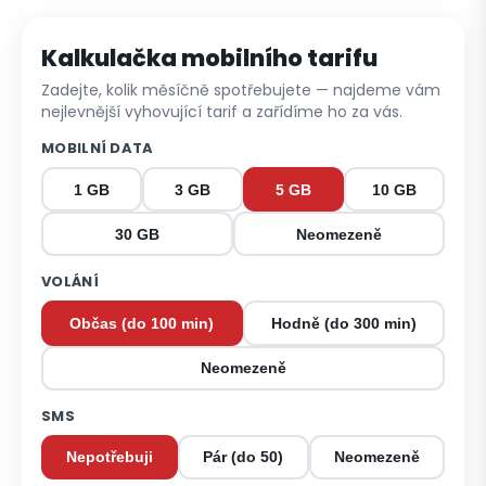
Kalkulačka mobilního tarifu
Zadejte, kolik měsíčně spotřebujete — najdeme vám
nejlevnější vyhovující tarif a zařídíme ho za vás.
MOBILNÍ DATA
1 GB
3 GB
5 GB
10 GB
30 GB
Neomezeně
VOLÁNÍ
Občas (do 100 min)
Hodně (do 300 min)
Neomezeně
SMS
Nepotřebuji
Pár (do 50)
Neomezeně