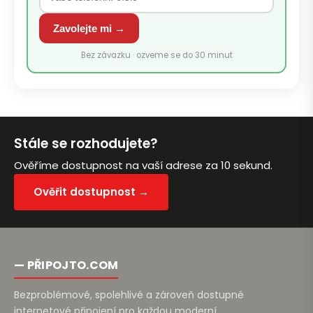
Zavolejte mi zpět
Zavolejte mi →
Bez závazku · ozveme se do 30 minut
Stále se rozhodujete?
Ověříme dostupnost na vaší adrese za 10 sekund.
Ověřit dostupnost →
— PŘIPOJTO.COM
Bezproblémové, spolehlivé a zároveň dostupné
internetové připojení pro každou moderní