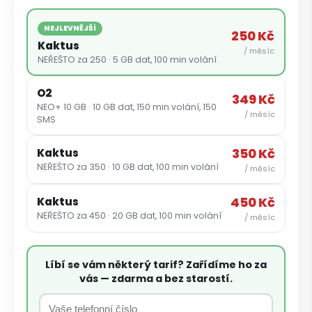
NEJLEVNĚJŠÍ
250 Kč
Kaktus
/ měsíc
NEŘEŠTO za 250 · 5 GB dat, 100 min volání
O2
349 Kč
NEO+ 10 GB · 10 GB dat, 150 min volání, 150
/ měsíc
SMS
350 Kč
Kaktus
NEŘEŠTO za 350 · 10 GB dat, 100 min volání
/ měsíc
450 Kč
Kaktus
NEŘEŠTO za 450 · 20 GB dat, 100 min volání
/ měsíc
Petra je online
PN
Zavolá do 2 minut · Po–Pá 8–18
Líbí se vám některý tarif? Zařídíme ho za
vás — zdarma a bez starostí.