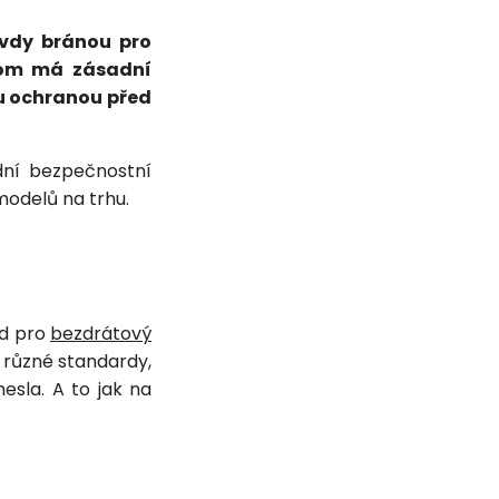
avdy bránou pro
itom má zásadní
u ochranou před
ní bezpečnostní
odelů na trhu.
ad pro
bezdrátový
 různé standardy,
esla. A to jak na