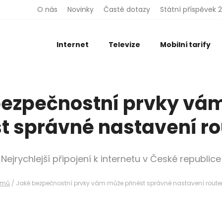
O nás
Novinky
Časté dotazy
Státní příspěvek 
Internet
Televize
Mobilní tarify
bezpečnostní prvky vá
st správné nastavení ro
Nejrychlejší připojení k internetu v České republice
omů
/
Jaké bezpečnostní prvky vám může přinést správné nastavení route