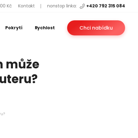
200 Kč
Kontakt
nonstop linka:
+420 792 315 084
Chci nabídku
Pokrytí
Rychlost
m může
uteru?
ru?