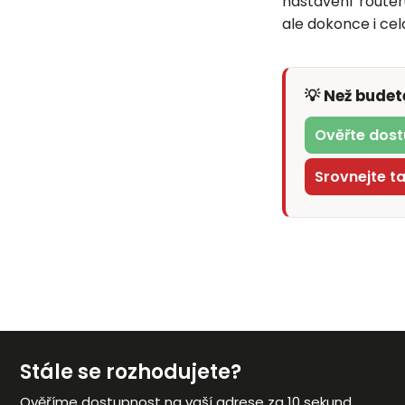
nastavení route
ale dokonce i cel
💡 Než bude
Ověřte dost
Srovnejte t
Stále se rozhodujete?
Ověříme dostupnost na vaší adrese za 10 sekund.