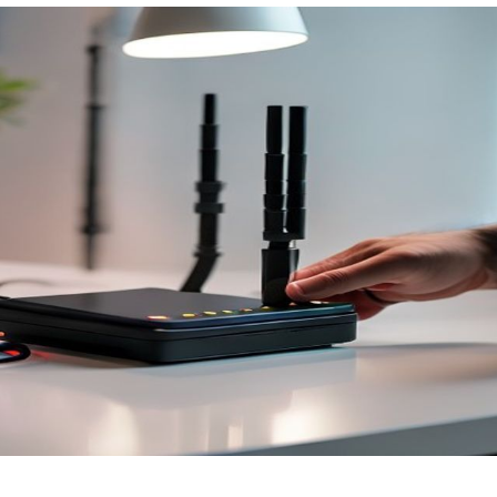
Nezávazná poptávka
Zadejte prosím Vaše telefonní číslo. Náš specialista Vás
bude v nejbližší možné době kontaktovat.
Adresa
Telefon
E-mail