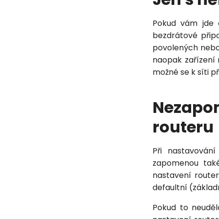
Pokud vám jde 
bezdrátové připo
povolených nebo z
naopak zařízení
možné se k síti při
Nezapo
routeru
Při nastavování
zapomenou také 
nastavení router
defaultní (základ
Pokud to neudělá