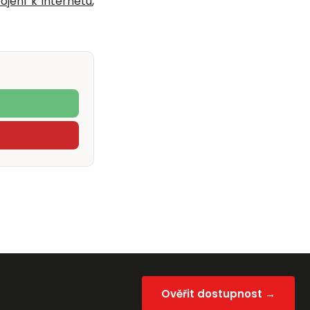
pojení k internetu
,
Ověřit dostupnost →