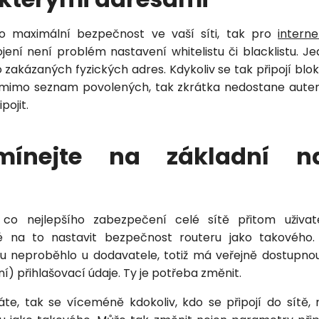
o maximální bezpečnost ve vaší síti, tak pro
intern
Zavolejte mi zpět
jení není problém nastavení whitelistu či blacklistu. 
akázaných fyzických adres. Kdykoliv se tak připojí bloko
 mimo seznam povolených, tak zkrátka nedostane autent
pojit.
mínejte na základní na
 co nejlepšího zabezpečení celé sítě přitom uživat
na to nastavit bezpečnost routeru jako takového. 
u neproběhlo u dodavatele, totiž má veřejně dostupno
ní) přihlašovací údaje. Ty je potřeba změnit.
te, tak se víceméně kdokoliv, kdo se připojí do sítě,