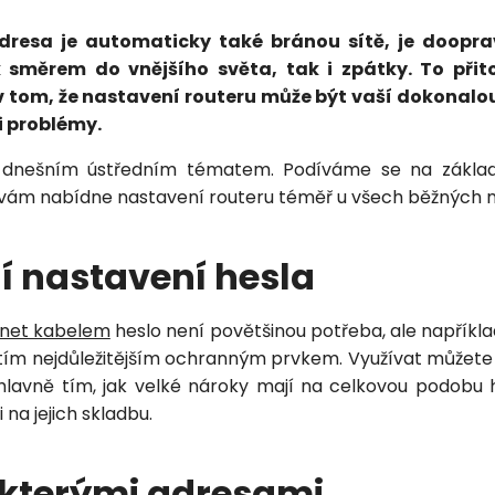
Odeslat
adresa je automaticky také bránou sítě, je doopr
 směrem do vnějšího světa, tak i zpátky. To př
Vložením osobních údajů souhlasíte
v tom, že nastavení routeru může být vaší dokonalo
s
podmínkami ochrany osobních údajů
.
 problémy.
 dnešním ústředním tématem. Podíváme se na základ
 vám nabídne nastavení routeru téměř u všech běžných m
í nastavení hesla
rnet kabelem
heslo není povětšinou potřeba, ale napříkl
 tím nejdůležitějším ochranným prvkem. Využívat můžete
Petra je online
í hlavně tím, jak velké nároky mají na celkovou podobu h
PN
Zavolá do 2 minut · Po–Pá 8–18
 na jejich skladbu.
ěkterými adresami