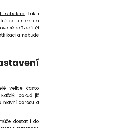
et kabelem
, tak i
Jedná se o seznam
vané zařízení, či
ifikaci a nebude
stavení
elé velice často
Každý, pokud již
u hlavní adresu a
 může dostat i do