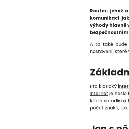
Router, jehož 
komunikaci jak
výhody hlavně 
bezpečnostními
A to také bude
nastavení, které
Základn
Pro klasický
inte
internet
je heslo
které se odlišuj
počet znaků, tak i
Jen s n