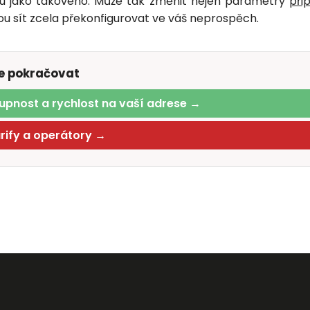
ru jako takového. Může tak změnit nejen parametry
při
ou sít zcela překonfigurovat ve váš neprospěch.
te pokračovat
upnost a rychlost na vaší adrese →
arify a operátory →