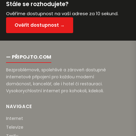
Stále se rozhodujete?
Ověříme dostupnost na vaší adrese za 10 sekund.
Ověřit dostupnost →
— PŘIPOJTO.COM
Bezproblémové, spolehlivé a zároveň dostupné
internetové připojení pro každou moderní
domácnost, kancelář, ale i hotel či restauraci.
Vysokorychlostní internet pro kohokoli, kdekoli.
NAVIGACE
Internet
Televize
Tarify