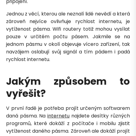
připojení.
Jednou z věcí, kterou ale neznalí lidé nevědí a která
zároveň nejvíce ovlivňuje rychlost internetu, je
vytíženost pásma. Wifi routery totiž mohou vysílat
pouze v určitém počtu pásem. Jakmile se na
jednom pásmu v okolí objevuje vícero zařízení, tak
navzájem oslabují svůj signál a tím pádem i padá
rychlost internetu.
Petra je online
PN
Zavolá do 2 minut · Po–Pá 8–18
Jakým způsobem to
vyřešit?
V první řadě je potřeba projít určeným softwarem
daná pásma. Na
internetu
najdete desítky různých
Zavolejte mi zpět
programů, které dokáží z počítače i mobilu zjistit
vytíženost daného pásma. Zároveň ale dokáží projít