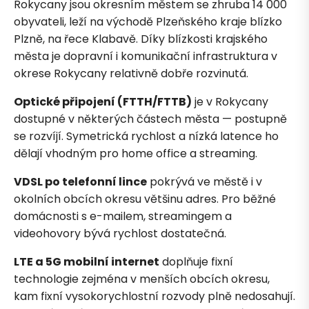
Rokycany jsou okresním městem se zhruba 14 000
obyvateli, leží na východě Plzeňského kraje blízko
Plzně, na řece Klabavě. Díky blízkosti krajského
města je dopravní i komunikační infrastruktura v
okrese Rokycany relativně dobře rozvinutá.
Optické připojení (FTTH/FTTB)
je v Rokycany
dostupné v některých částech města — postupně
se rozvíjí. Symetrická rychlost a nízká latence ho
dělají vhodným pro home office a streaming.
VDSL po telefonní lince
pokrývá ve městě i v
okolních obcích okresu většinu adres. Pro běžné
domácnosti s e-mailem, streamingem a
videohovory bývá rychlost dostatečná.
LTE a 5G mobilní internet
doplňuje fixní
technologie zejména v menších obcích okresu,
kam fixní vysokorychlostní rozvody plně nedosahují.