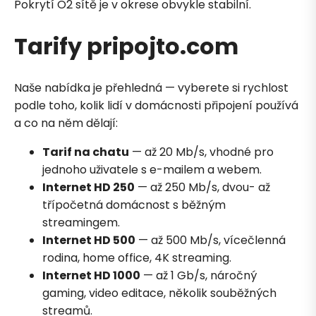
Pokrytí O2 sítě je v okrese obvykle stabilní.
Tarify pripojto.com
Naše nabídka je přehledná — vyberete si rychlost
podle toho, kolik lidí v domácnosti připojení používá
a co na něm dělají:
Tarif na chatu
— až 20 Mb/s, vhodné pro
jednoho uživatele s e-mailem a webem.
Internet HD 250
— až 250 Mb/s, dvou- až
třípočetná domácnost s běžným
streamingem.
Internet HD 500
— až 500 Mb/s, vícečlenná
rodina, home office, 4K streaming.
Internet HD 1000
— až 1 Gb/s, náročný
gaming, video editace, několik souběžných
streamů.