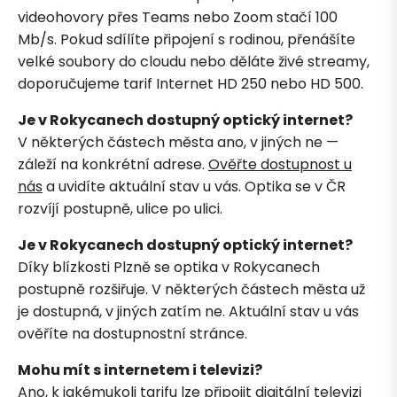
videohovory přes Teams nebo Zoom stačí 100
Mb/s. Pokud sdílíte připojení s rodinou, přenášíte
velké soubory do cloudu nebo děláte živé streamy,
doporučujeme tarif Internet HD 250 nebo HD 500.
Je v Rokycanech dostupný optický internet?
V některých částech města ano, v jiných ne —
záleží na konkrétní adrese.
Ověřte dostupnost u
nás
a uvidíte aktuální stav u vás. Optika se v ČR
rozvíjí postupně, ulice po ulici.
Je v Rokycanech dostupný optický internet?
Díky blízkosti Plzně se optika v Rokycanech
postupně rozšiřuje. V některých částech města už
je dostupná, v jiných zatím ne. Aktuální stav u vás
ověříte na dostupnostní stránce.
Mohu mít s internetem i televizi?
Ano, k jakémukoli tarifu lze připojit digitální televizi