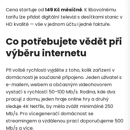
Cena startuje od
149 Kč měsíčně
. K libovolnému
tarifu lze přidat digitální televizi s desítkami stanic v
HD kvalitě — vše v jednom účtu i jedné faktuře.
Co potřebujete vědět při
výběru internetu
Při volbě rychlosti vyjděte z toho, kolik zařízení v
domácnosti je současně připojeno. Jeden uživatel s
e-mailem, webem a občasným videohovorem
vystačí s rychlostí 50–100 Mb/s. Rodina, kde dva
pracují z domu, jeden hraje online hry a druhý
sleduje 4K Netflix, by měla zvážit minimálně 250
Petra je online
PN
Zavolá do 2 minut · Po–Pá 8–18
Mb/s. Pro vícegeneračí domácnost se
streamingem a vzdálenou prací doporučujeme 500
Mb/s a více.