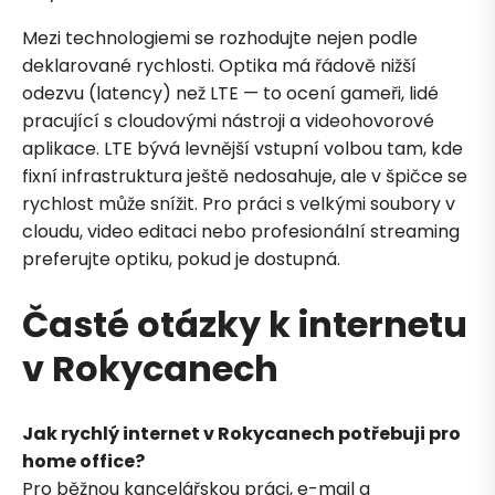
Mezi technologiemi se rozhodujte nejen podle
deklarované rychlosti. Optika má řádově nižší
odezvu (latency) než LTE — to ocení gameři, lidé
Zavolejte mi zpět
pracující s cloudovými nástroji a videohovorové
aplikace. LTE bývá levnější vstupní volbou tam, kde
fixní infrastruktura ještě nedosahuje, ale v špičce se
rychlost může snížit. Pro práci s velkými soubory v
cloudu, video editaci nebo profesionální streaming
preferujte optiku, pokud je dostupná.
Časté otázky k internetu
v Rokycanech
Jak rychlý internet v Rokycanech potřebuji pro
home office?
Pro běžnou kancelářskou práci, e-mail a