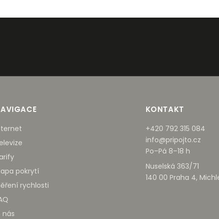
NAVIGACE
KONTAKT
nternet
+420 792 315 084
info@pripojto.cz
elevize
Po–Pá 8–18 h
arify
Nuselská 363/71
apa pokrytí
140 00 Praha 4, Michl
ěření rychlosti
AQ
 nás