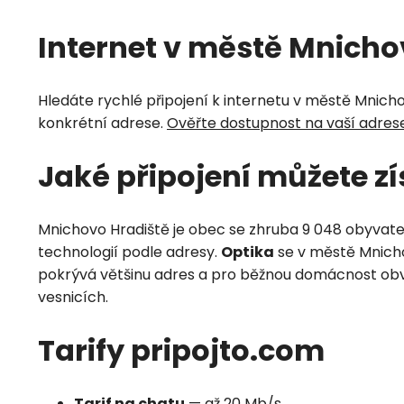
Internet v městě Mnicho
Hledáte rychlé připojení k internetu v městě Mnicho
konkrétní adrese.
Ověřte dostupnost na vaší adres
Jaké připojení můžete z
Mnichovo Hradiště je obec se zhruba 9 048 obyvatel
technologií podle adresy.
Optika
se v městě Mnichov
pokrývá většinu adres a pro běžnou domácnost obv
vesnicích.
Tarify pripojto.com
Tarif na chatu
— až 20 Mb/s