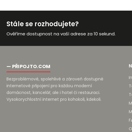
Stále se rozhodujete?
Ověříme dostupnost na vaší adrese za 10 sekund.
— PŘIPOJTO.COM
I
Bezproblémové, spolehlivé a zároveň dostupné
internetové připojení pro každou moderní
T
domácnost, kancelář, ale i hotel či restauraci.
T
Vysokorychlostní internet pro kohokoli, kdekoli.
M
M
F
O