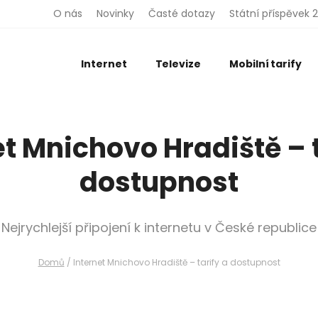
O nás
Novinky
Časté dotazy
Státní příspěvek 
Internet
Televize
Mobilní tarify
Nezávazná poptávka
Zadejte prosím Vaše telefonní číslo. Náš specialista Vás
et Mnichovo Hradiště – t
bude v nejbližší možné době kontaktovat.
dostupnost
Adresa
Nejrychlejší připojení k internetu v České republice
Telefon
Domů
/
Internet Mnichovo Hradiště – tarify a dostupnost
E-mail