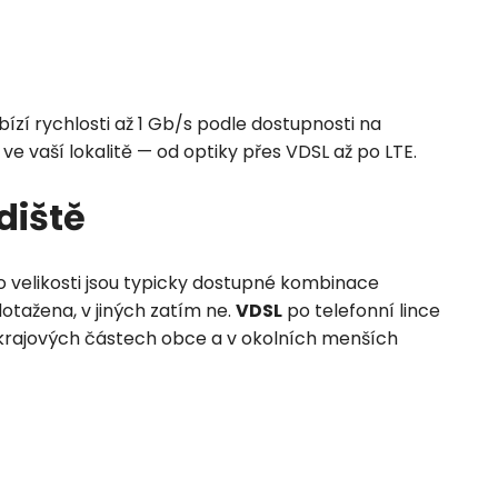
ízí rychlosti až 1 Gb/s podle dostupnosti na
 vaší lokalitě — od optiky přes VDSL až po LTE.
diště
o velikosti jsou typicky dostupné kombinace
otažena, v jiných zatím ne.
VDSL
po telefonní lince
 okrajových částech obce a v okolních menších