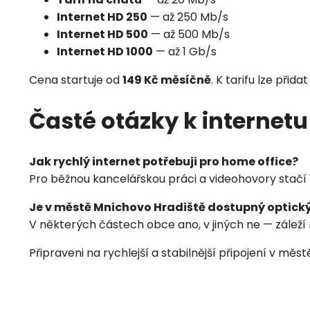
Internet HD 250
— až 250 Mb/s
Internet HD 500
— až 500 Mb/s
Internet HD 1000
— až 1 Gb/s
Cena startuje od
149 Kč měsíčně
. K tarifu lze přida
Časté otázky k internet
Jak rychlý internet potřebuji pro home office?
Pro běžnou kancelářskou práci a videohovory stač
Je v městě Mnichovo Hradiště dostupný optický
V některých částech obce ano, v jiných ne — záleží
Připraveni na rychlejší a stabilnější připojení v mě