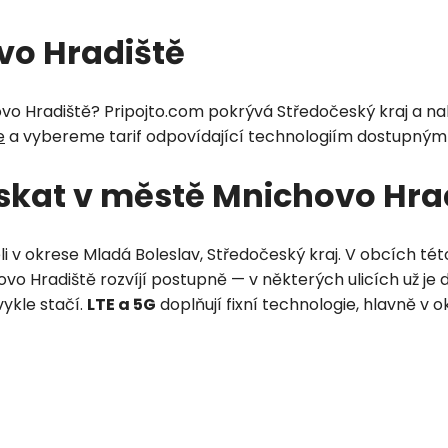
vo Hradiště
Odeslat
vo Hradiště? Pripojto.com pokrývá Středočeský kraj a nab
e
a vybereme tarif odpovídající technologiím dostupným ve
Vložením osobních údajů souhlasíte
s
podmínkami ochrany osobních údajů
.
ískat v městě Mnichovo Hra
i v okrese Mladá Boleslav, Středočeský kraj. V obcích tét
o Hradiště rozvíjí postupně — v některých ulicích už je d
ykle stačí.
LTE a 5G
doplňují fixní technologie, hlavně v
Petra je online
PN
Zavolá do 2 minut · Po–Pá 8–18