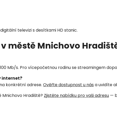
t digitální televizi s desítkami HD stanic.
Zavolejte mi zpět
u v městě Mnichovo Hradišt
í 100 Mb/s. Pro vícepočetnou rodinu se streamingem do
 internet?
 na konkrétní adrese.
Ověřte dostupnost u nás
a uvidíte a
stě Mnichovo Hradiště?
Zjistěte nabídku pro vaši adresu
— b