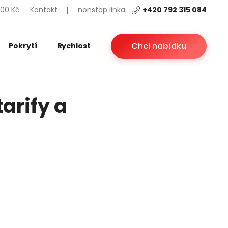
200 Kč
Kontakt
nonstop linka:
+420 792 315 084
Chci nabídku
Pokrytí
Rychlost
arify a