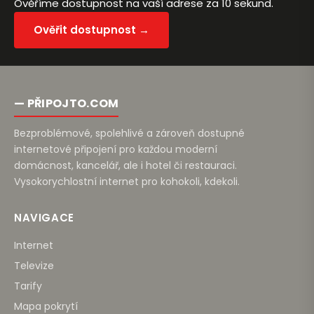
Ověříme dostupnost na vaší adrese za 10 sekund.
Ověřit dostupnost →
— PŘIPOJTO.COM
Bezproblémové, spolehlivé a zároveň dostupné
internetové připojení pro každou moderní
domácnost, kancelář, ale i hotel či restauraci.
Vysokorychlostní internet pro kohokoli, kdekoli.
NAVIGACE
Internet
Televize
Tarify
Mapa pokrytí