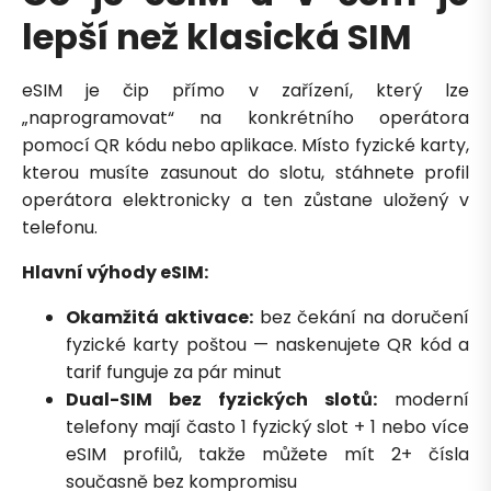
lepší než klasická SIM
eSIM je čip přímo v zařízení, který lze
„naprogramovat“ na konkrétního operátora
pomocí QR kódu nebo aplikace. Místo fyzické karty,
kterou musíte zasunout do slotu, stáhnete profil
operátora elektronicky a ten zůstane uložený v
telefonu.
Hlavní výhody eSIM:
Okamžitá aktivace:
bez čekání na doručení
fyzické karty poštou — naskenujete QR kód a
tarif funguje za pár minut
Dual-SIM bez fyzických slotů:
moderní
telefony mají často 1 fyzický slot + 1 nebo více
eSIM profilů, takže můžete mít 2+ čísla
současně bez kompromisu