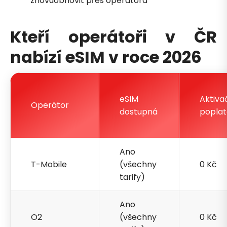
znovuobnovit přes operátora
Kteří operátoři v ČR
nabízí eSIM v roce 2026
eSIM
Aktiva
Operátor
dostupná
poplat
Ano
T-Mobile
(všechny
0 Kč
tarify)
Ano
O2
(všechny
0 Kč