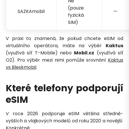
Ne
(pouze
SAZKAmobil
—
fyzická
SIM)
V praxi to znamená, že pokud chcete eSIM od
virtuálního operátora, máte na výběr
Kaktus
(využívá síť T-Mobile) nebo
Mobil.cz
(využívá síť
O2). Pro výběr mezi nimi pomůže srovnání
Kaktus
vs Bleskmobil
.
Které telefony podporují
eSIM
V roce 2026 podporuje eSIM většina středně-
vyšších a vlajkových modelů od roku 2020 a novější.
Konkrétně: