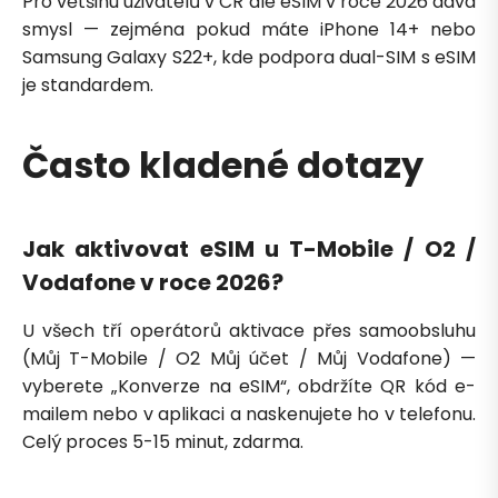
Pro většinu uživatelů v ČR ale eSIM v roce 2026 dává
smysl — zejména pokud máte iPhone 14+ nebo
Samsung Galaxy S22+, kde podpora dual-SIM s eSIM
je standardem.
Často kladené dotazy
Jak aktivovat eSIM u T-Mobile / O2 /
Vodafone v roce 2026?
U všech tří operátorů aktivace přes samoobsluhu
(Můj T-Mobile / O2 Můj účet / Můj Vodafone) —
vyberete „Konverze na eSIM“, obdržíte QR kód e-
mailem nebo v aplikaci a naskenujete ho v telefonu.
Celý proces 5-15 minut, zdarma.