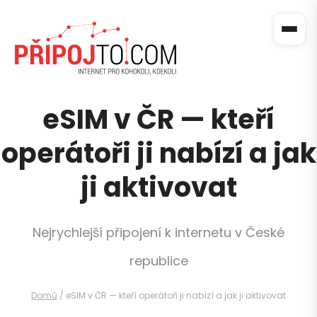
eSIM v ČR — kteří
operátoři ji nabízí a jak
ji aktivovat
Nejrychlejší připojení k internetu v České
republice
Domů
/
eSIM v ČR — kteří operátoři ji nabízí a jak ji aktivovat