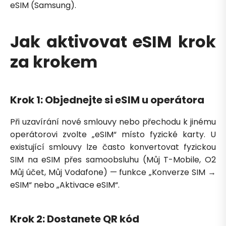
eSIM (Samsung).
Jak aktivovat eSIM krok
za krokem
Krok 1: Objednejte si eSIM u operátora
Petra je online
PN
Zavolá do 2 minut · Po–Pá 8–18
Při uzavírání nové smlouvy nebo přechodu k jinému
operátorovi zvolte „eSIM“ místo fyzické karty. U
existující smlouvy lze často konvertovat fyzickou
SIM na eSIM přes samoobsluhu (Můj T-Mobile, O2
Můj účet, Můj Vodafone) — funkce „Konverze SIM →
eSIM“ nebo „Aktivace eSIM“.
Zavolejte mi zpět
Krok 2: Dostanete QR kód