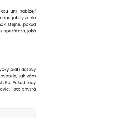
ou unii nabízejí
 na megabity zcela
ak stejné, pokud
u operátora, jaká
dycky platí datový
tovatele, tak vám
ích EU. Pokud tedy
avíc. Tato chytrá