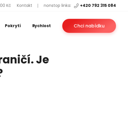
200 Kč
Kontakt
nonstop linka:
+420 792 315 084
Chci nabídku
Pokrytí
Rychlost
aničí. Je
?