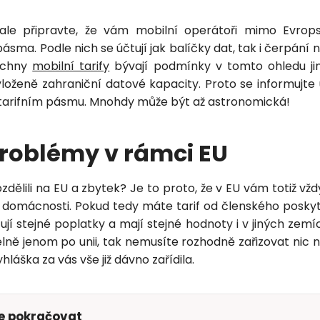
Zavolejte mi zpět
le připravte, že vám mobilní operátoři mimo Evropsk
pásma. Podle nich se účtují jak balíčky dat, tak i čerpání
šechny
mobilní tarify
bývají podmínky v tomto ohledu jin
loženě zahraniční datové kapacity. Proto se informujte 
tarifním pásmu. Mnohdy může být až astronomická!
roblémy v rámci EU
zdělili na EU a zbytek? Je to proto, že v EU vám totiž vž
 v domácnosti. Pokud tedy máte tarif od členského posky
ují stejné poplatky a mají stejné hodnoty i v jiných zem
lně jenom po unii, tak nemusíte rozhodně zařizovat nic n
láška za vás vše již dávno zařídila.
te pokračovat