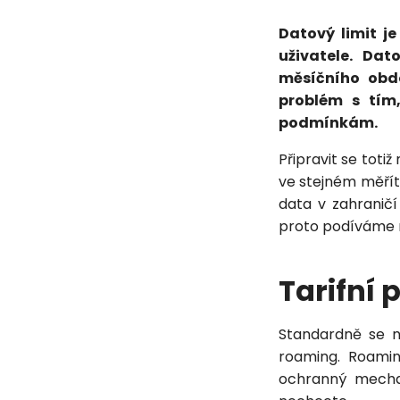
Datový limit je
uživatele. Da
měsíčního obd
problém s tím
podmínkám.
Připravit se tot
ve stejném měřítk
data v zahraničí
proto podíváme n
Tarifní
Standardně se 
roaming. Roami
ochranný mechan