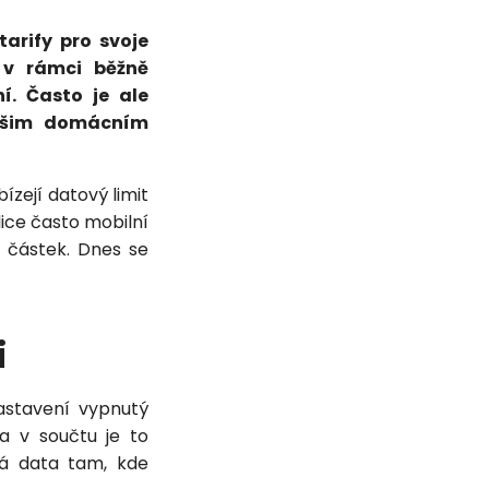
tarify pro svoje
 v rámci běžně
. Často je ale
našim domácním
ízejí datový limit
lice často mobilní
, částek. Dnes se
i
stavení vypnutý
 v součtu je to
há data tam, kde