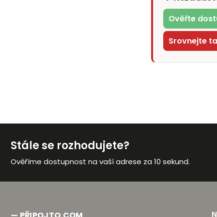
Ověřte dost
Srovnejte t
Stále se rozhodujete?
Ověříme dostupnost na vaší adrese za 10 sekund.
— PŘIPOJTO.COM