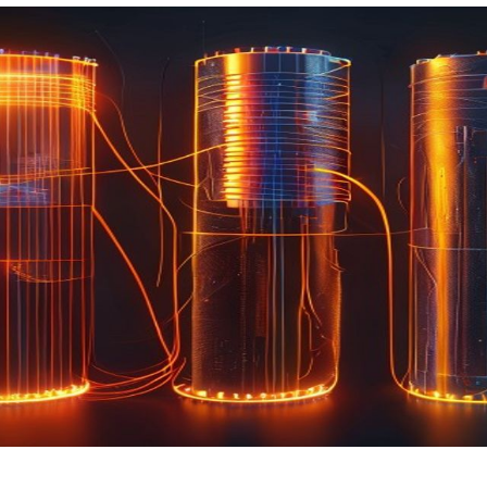
Nezávazná poptávka
Zadejte prosím Vaše telefonní číslo. Náš specialista Vás
bude v nejbližší možné době kontaktovat.
Adresa
Telefon
E-mail
Odeslat