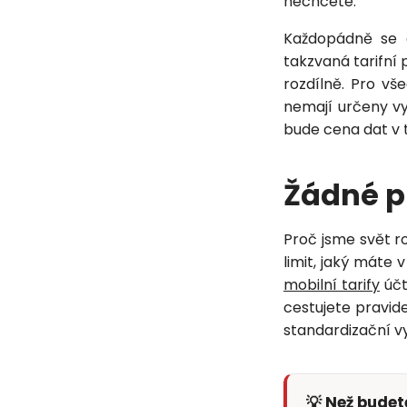
nechcete.
Každopádně se a
takzvaná tarifní 
rozdílně. Pro v
nemají určeny vy
bude cena dat v 
Žádné p
Proč jsme svět ro
limit, jaký máte
mobilní tarify
účt
cestujete pravide
standardizační vyh
💡 Než bude