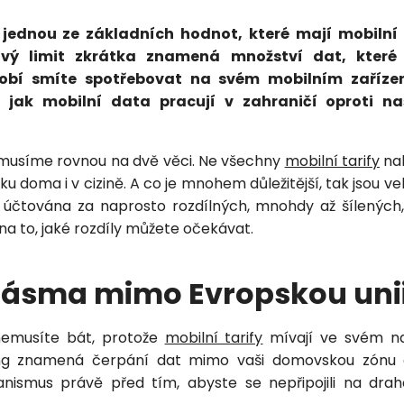
Vložením osobních údajů souhlasíte
 jednou ze základních hodnot, které mají mobilní 
s
podmínkami ochrany osobních údajů
.
tový limit zkrátka znamená množství dat, které
obí smíte spotřebovat na svém mobilním zařízení
, jak mobilní data pracují v zahraničí oproti 
iž musíme rovnou na dvě věci. Ne všechny
mobilní tarify
nab
u doma i v cizině. A co je mnohem důležitější, tak jsou ve
 účtována za naprosto rozdílných, mnohdy až šílených
a to, jaké rozdíly můžete očekávat.
Petra je online
PN
Zavolá do 2 minut · Po–Pá 8–18
 pásma mimo Evropskou uni
nemusíte bát, protože
mobilní tarify
mívají ve svém na
ng znamená čerpání dat mimo vaši domovskou zónu a
ismus právě před tím, abyste se nepřipojili na dra