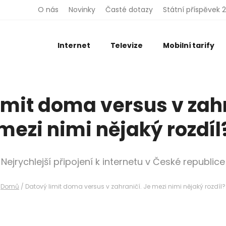
O nás
Novinky
Časté dotazy
Státní příspěvek 
Internet
Televize
Mobilní tarify
imit doma versus v zahr
mezi nimi nějaký rozdíl
Nejrychlejší připojení k internetu v České republice
Domů
/
Datový limit doma versus v zahraničí. Je mezi nimi nějaký rozdíl?