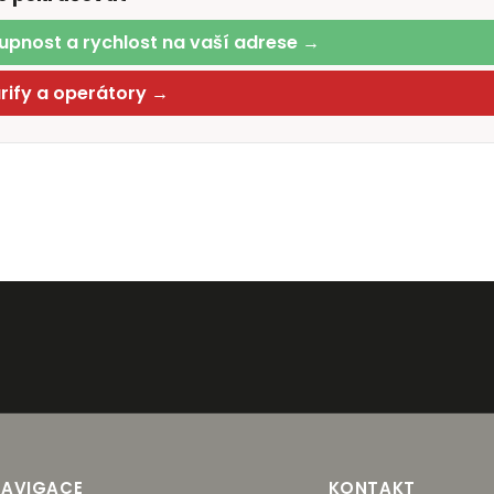
upnost a rychlost na vaší adrese →
arify a operátory →
NAVIGACE
KONTAKT