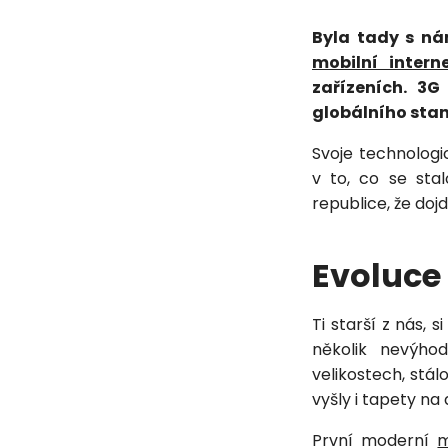
Byla tady s ná
mobilní intern
zařízeních. 3G
globálního sta
Svoje technologi
v to, co se stal
republice, že doj
Evoluce 
Ti starší z nás,
několik nevýho
velikostech, stá
vyšly i tapety na
První moderní
m