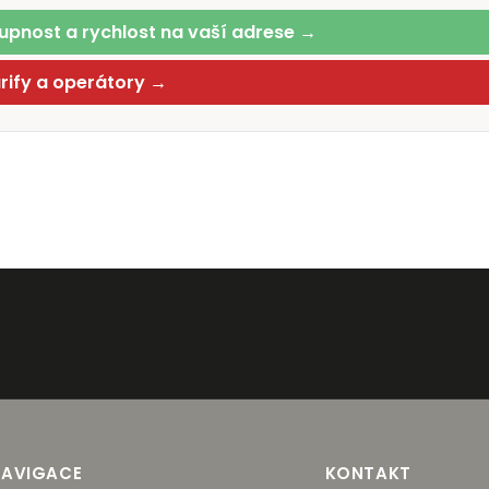
upnost a rychlost na vaší adrese →
arify a operátory →
NAVIGACE
KONTAKT