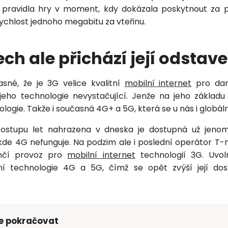
Zavolejte mi zpět
 pravidla hry v moment, kdy dokázala poskytnout za
ychlost jednoho megabitu za vteřinu.
tech ale přichází její odstav
sné, že je 3G velice kvalitní
mobilní internet
pro dan
eho technologie nevystačující. Jenže na jeho základu 
ologie. Takže i současná 4G+ a 5G, která se u nás i globál
ostupu let nahrazena v dneska je dostupná už jenom 
de 4G nefunguje. Na podzim ale i poslední operátor T-m
ončí provoz pro
mobilní internet
technologií 3G. Uvo
í technologie 4G a 5G, čímž se opět zvýší její do
te pokračovat