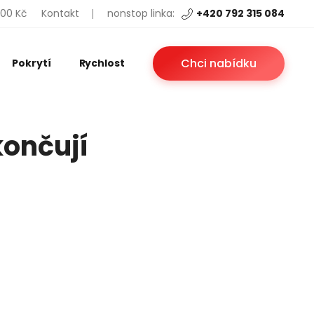
200 Kč
Kontakt
nonstop linka:
+420 792 315 084
Chci nabídku
Pokrytí
Rychlost
končují