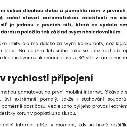
Vložením osobních údajů souhlasíte
mi velice dlouhou dobu a pomohla nám v prvních 
s
podmínkami ochrany osobních údajů
.
et
začal stávat automatickou záležitostí na vš
 síť je jednou z prvních sítí, která se vydala 
ndardu a položila tak základ svým následovníkům.
cké limity ale má daleko za svými konkurenty, což logic
o letos. Na podzim letošního roku se totiž rozhodli 
de k definitivnímu ukončení provozu 3G sítě v rámci naše
v rychlosti připojení
Petra je online
PN
Zavolá do 2 minut · Po–Pá 8–18
 si mohou pamatovat na první mobilní internet. Říkával
d. Byl extrémně pomalý, takže i stahování souborů 
lo poměrně dost času. Vedle toho byl jeho provoz i extré
 desítky korun v poplatku za službu.
obilní internet
přišel v moment, kdy se hojně rozšířila