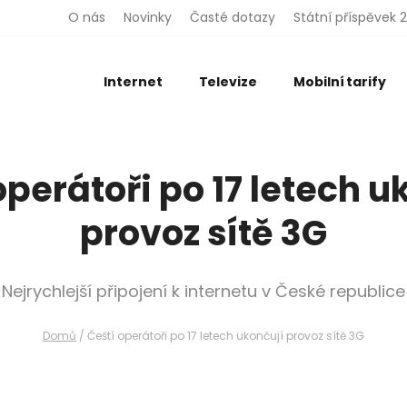
O nás
Novinky
Časté dotazy
Státní příspěvek 
Internet
Televize
Mobilní tarify
operátoři po 17 letech u
provoz sítě 3G
Nejrychlejší připojení k internetu v České republice
Domů
/
Čeští operátoři po 17 letech ukončují provoz sítě 3G