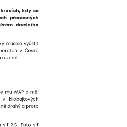
krocích, kdy se
ech přenosných
směrem dnešního
ky muselo vyústit
operátoři v České
ho území.
o se mu WAP a měl
v kilobajtových
mně drahý a proto
 síť 3G. Tato síť