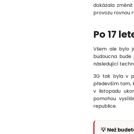
dokázala změnit
provozu rovnou r
Po 17 le
Všem ale bylo ja
budoucna bude j
následující techn
3G tak byla v p
především tam, k
v listopadu uk
pomohou vysílán
republice.
💡 Než bude