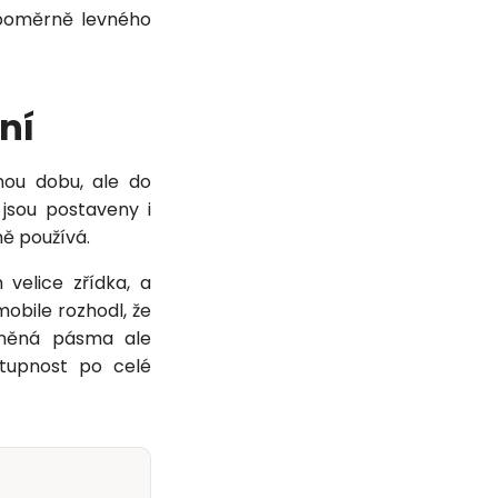
 poměrně levného
ení
ou dobu, ale do
jsou postaveny i
ně používá.
velice zřídka, a
obile rozhodl, že
lněná pásma ale
stupnost po celé