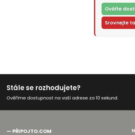
Ověřte dost
Srovnejte t
Stále se rozhodujete?
Ověříme dostupnost na vaší adrese za 10 sekund.
— PŘIPOJTO.COM