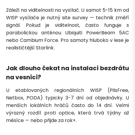
Záleží na viditelnosti na vysílač. U samot 5-15 km od
WISP vysílače je nutný site survey — technik změří
signál. Pokud je viditelnost, často funguje s
parabolickou anténou Ubiquiti PowerBeam 5AC
nebo Cambium Force. Pro samoty hluboko v lese je
realističtější Starlink.
Jak dlouho čekat na instalaci bezdrátu
na vesnici?
U etablovaných regionálních WISP (PilsFree,
Netbox, PODA) typicky 3-7 dní od objednávky. U
menších lokálních hráčů často do 14 dní. Velmi
výrazný rozdíl proti optice, která trvá týdny až
měsíce — nebo přijde za rok+.