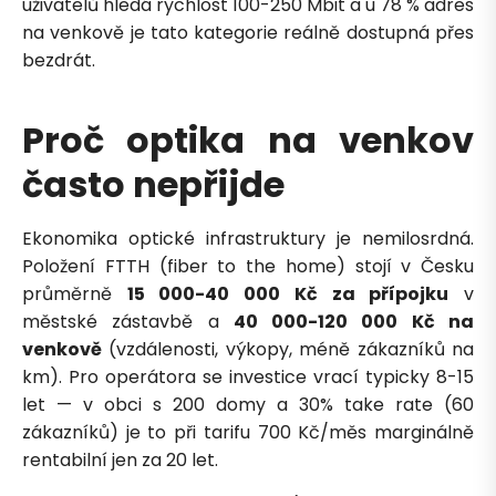
uživatelů hledá rychlost 100-250 Mbit a u 78 % adres
na venkově je tato kategorie reálně dostupná přes
bezdrát.
Proč optika na venkov
často nepřijde
Ekonomika optické infrastruktury je nemilosrdná.
Položení FTTH (fiber to the home) stojí v Česku
průměrně
15 000-40 000 Kč za přípojku
v
městské zástavbě a
40 000-120 000 Kč na
venkově
(vzdálenosti, výkopy, méně zákazníků na
km). Pro operátora se investice vrací typicky 8-15
let — v obci s 200 domy a 30% take rate (60
zákazníků) je to při tarifu 700 Kč/měs marginálně
rentabilní jen za 20 let.