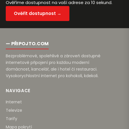
Ověříme dostupnost na vaší adrese za 10 sekund.
Ověřit dostupnost →
— PŘIPOJTO.COM
Bezproblémové, spolehlivé a zároveň dostupné
internetové připojení pro každou moderní
domácnost, kancelář, ale i hotel či restauraci.
Vysokorychlostní internet pro kohokoli, kdekoli.
NAVIGACE
Internet
Televize
Tarify
Mapa pokrytí