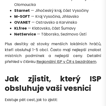
Olomoucka
Starnet
— Jihočeský kraj, část Vysočiny
M-SOFT
— Kraj Vysočina, Jihlavsko
OVANET
— Ostravsko a Karvinsko
KLfree
— Klatovsko, část Šumavy
NetService
— Táborsko, Sezimovo Ústí
Plus desítky až stovky menších lokálních hráčů,
kteří obsluhují 1-5 obcí. Často mají nejlepší znalost
místních podmínek a nejlepší ceny. Detailní
přehled v článku
Regionální ISP v ČR s bezdrátem
.
Jak zjistit, který ISP
obsluhuje vaši vesnici
Existuje pět cest, jak to zjistit:
Petra je online
PN
Zavolá do 2 minut · Po–Pá 8–18