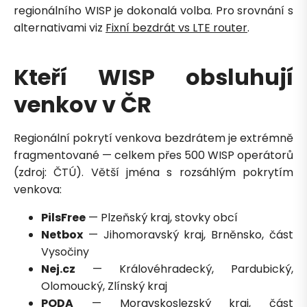
regionálního WISP je dokonalá volba. Pro srovnání s
alternativami viz
Fixní bezdrát vs LTE router
.
Kteří WISP obsluhují
venkov v ČR
Regionální pokrytí venkova bezdrátem je extrémně
fragmentované — celkem přes 500 WISP operátorů
(zdroj: ČTÚ). Větší jména s rozsáhlým pokrytím
venkova:
PilsFree
— Plzeňský kraj, stovky obcí
Netbox
— Jihomoravský kraj, Brněnsko, část
Vysočiny
Nej.cz
— Královéhradecký, Pardubický,
Olomoucký, Zlínský kraj
PODA
— Moravskoslezský kraj, část