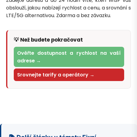
Zadejte adresu a do 24 hodin víte, kteří WISP vás
obslouží, jakou nabízejí rychlost a cenu, a srovnání s
LTE/5G alternativou. Zdarma a bez závazku.
💡 Než budete pokračovat
Ověřte dostupnost a rychlost na vaší
adrese →
Srovnejte tarify a operátory →