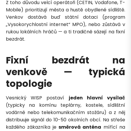
Z toho důvodu velcí operátoři (CETIN, Vodafone, T-
Mobile) prioritizují města a hustě obydlené sídliště.
Venkov dostává buď státní dotaci (program
„Vysokorychlostní internet“ MPO), nebo zůstává v
rukou lokálních hráčů — a ti tradičně sázejí na fixní
bezdrát.
Fixní bezdrát na
venkově — typická
topologie
Vesnický WISP postaví
jeden hlavní vysílač
(typicky na komínu teplárny, kostele, sídlištní
vodárně nebo telekomunikačním stožáru) a z něj
distribuuje signál do 10-50 okolních obcí. Na střeše
každého zákazníka je
směrová anténa
mířící na