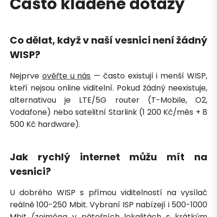
Často kladené dotazy
Co dělat, když v naší vesnici není žádný
WISP?
Nejprve
ověřte u nás
— často existují i menší WISP,
kteří nejsou online viditelní. Pokud žádný neexistuje,
alternativou je LTE/5G router (T-Mobile, O2,
Vodafone) nebo satelitní Starlink (1 200 Kč/měs + 8
500 Kč hardware).
Jak rychlý internet můžu mít na
vesnici?
U dobrého WISP s přímou viditelností na vysílač
reálně 100-250 Mbit. Vybraní ISP nabízejí i 500-1000
Mbit (zejména v páteřních lokalitách s krátkým