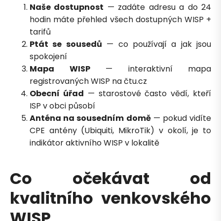
Naše dostupnost
— zadáte adresu a do 24
hodin máte přehled všech dostupných WISP +
tarifů
Ptát se sousedů
— co používají a jak jsou
spokojení
Mapa WISP
— interaktivní mapa
Zavolejte mi zpět
registrovaných WISP na čtu.cz
Obecní úřad
— starostové často vědí, kteří
ISP v obci působí
Anténa na sousedním domě
— pokud vidíte
CPE antény (Ubiquiti, MikroTik) v okolí, je to
indikátor aktivního WISP v lokalitě
Co očekávat od
kvalitního venkovského
WISP