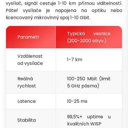
vysílač, signál cestuje 1-10 km přímou viditelností.
Páteř vysílače je napojena na optiku nebo
licencovaný mikrovlnný spoj 1-10 Gbit.
Typická vesnice
Parametr
(200-2000 obyv.)
Vzdálenost
1-7 km
od vysílače
Reálná
100-250 Mbit (limit
rychlost
5 GHz pásma)
Latence
10-25 ms
99,5%+ uptime u
Stabilita
kvalitních WISP