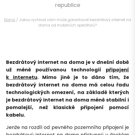
republice
Domů
/
Jakou rychlost vám může garantovat bezdrátový internet na
doma od mobilních operátorů?
Bezdrátový internet na doma je v dnešní době
už méně používanou technologií
připojení
k internetu
. Mimo jiné je to dáno tím, že
bezdrátový internet na doma má celou řadu
technologických omezení, na základě kterých
je bezdrátový internet na doma méně stabilní i
pomalejší, než klasické připojení pomocí
kabelu.
Jenže na rozdíl od pevného pozemního připojení je
bezdrátový internet na doma přístupný v širokém