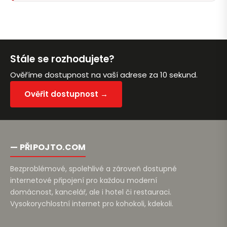
Stále se rozhodujete?
Ověříme dostupnost na vaší adrese za 10 sekund.
Ověřit dostupnost →
— PŘIPOJTO.COM
Bezproblémové, spolehlivé a zároveň dostupné
internetové připojení pro každou moderní
domácnost, kancelář, ale i hotel či restauraci.
Vysokorychlostní internet pro kohokoli, kdekoli.