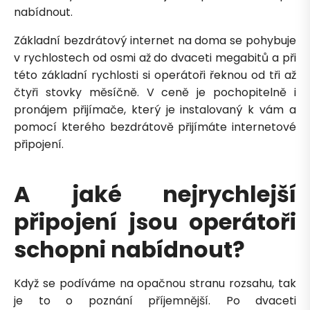
nabídnout.
Základní bezdrátový internet na doma se pohybuje
v rychlostech od osmi až do dvaceti megabitů a při
této základní rychlosti si operátoři řeknou od tři až
čtyři stovky měsíčně. V ceně je pochopitelně i
pronájem přijímače, který je instalovaný k vám a
pomocí kterého bezdrátově přijímáte internetové
připojení.
A jaké nejrychlejší
Petra je online
PN
Zavolá do 2 minut · Po–Pá 8–18
připojení jsou operátoři
schopni nabídnout?
Když se podíváme na opačnou stranu rozsahu, tak
je to o poznání příjemnější. Po dvaceti
Zavolejte mi zpět