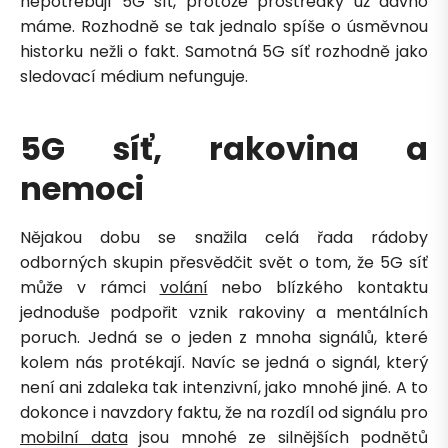
nepotřebují 5G síť, protože prostředky už dávno
máme. Rozhodně se tak jednalo spíše o úsměvnou
historku nežli o fakt. Samotná 5G síť rozhodně jako
sledovací médium nefunguje.
5G síť, rakovina a
nemoci
Nějakou dobu se snažila celá řada rádoby
odborných skupin přesvědčit svět o tom, že 5G síť
může v rámci
volání
nebo blízkého kontaktu
jednoduše podpořit vznik rakoviny a mentálních
poruch. Jedná se o jeden z mnoha signálů, které
Petra je online
PN
kolem nás protékají. Navíc se jedná o signál, který
Zavolá do 2 minut · Po–Pá 8–18
není ani zdaleka tak intenzivní, jako mnohé jiné. A to
dokonce i navzdory faktu, že na rozdíl od signálu pro
mobilní data
jsou mnohé ze silnějších podnětů