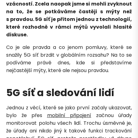
vzácností. Zcela naopak jsme si mohli zvyknout
na to, že se potkáváme častěji s mýty než
s pravdou. 5G síť je přitom jednou z technologií,
které rozhodně v rámci mýtů vyvolali hlasité
diskuse.
Co je ale pravda a co jenom pomluvy, které se
snažily 5G síť brzdit v globálním rozsahu? Na to se
podíváme právě dnes, kde si představíme
nejčastější mýty, které ale nejsou pravdou.
5G síť a sledování lidí
Jednou z věcí, které se jako první začaly ukazovat,
bylo že přes
mobilní připojení
začnou úřady
monitorovat polohu všech lidí. Trochu úsměvné je,
že úřady ani nikdo jiný k takové funkci trackování