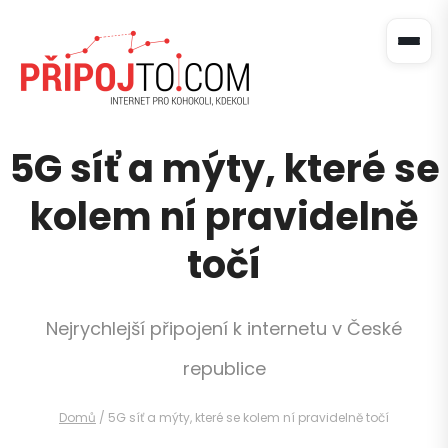
5G síť a mýty, které se
kolem ní pravidelně
točí
Nejrychlejší připojení k internetu v České
republice
Domů
/
5G síť a mýty, které se kolem ní pravidelně točí