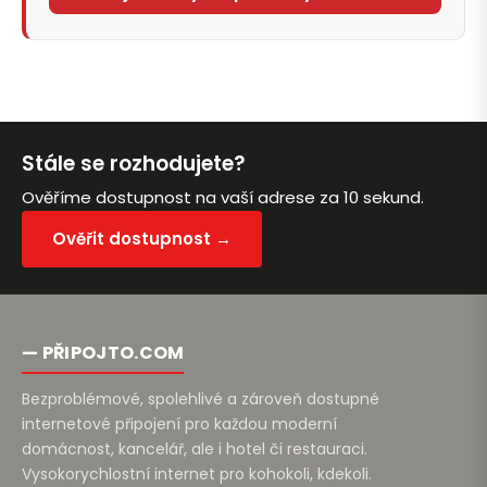
Stále se rozhodujete?
Ověříme dostupnost na vaší adrese za 10 sekund.
Ověřit dostupnost →
— PŘIPOJTO.COM
Bezproblémové, spolehlivé a zároveň dostupné
internetové připojení pro každou moderní
domácnost, kancelář, ale i hotel či restauraci.
Vysokorychlostní internet pro kohokoli, kdekoli.