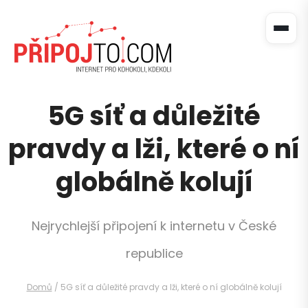
5G síť a důležité
pravdy a lži, které o ní
globálně kolují
Nejrychlejší připojení k internetu v České
republice
Domů
/
5G síť a důležité pravdy a lži, které o ní globálně kolují