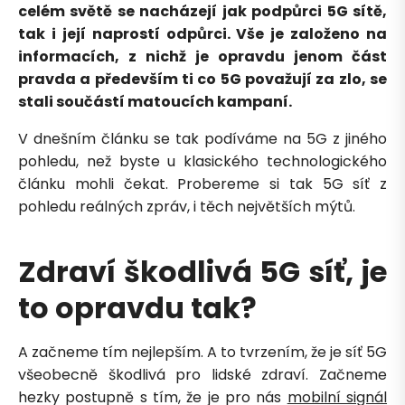
celém světě se nacházejí jak podpůrci 5G sítě,
tak i její naprostí odpůrci. Vše je založeno na
informacích, z nichž je opravdu jenom část
pravda a především ti co 5G považují za zlo, se
stali součástí matoucích kampaní.
V dnešním článku se tak podíváme na 5G z jiného
pohledu, než byste u klasického technologického
článku mohli čekat. Probereme si tak 5G síť z
pohledu reálných zpráv, i těch největších mýtů.
Zdraví škodlivá 5G síť, je
to opravdu tak?
A začneme tím nejlepším. A to tvrzením, že je síť 5G
všeobecně škodlivá pro lidské zdraví. Začneme
hezky postupně s tím, že je pro nás
mobilní signál