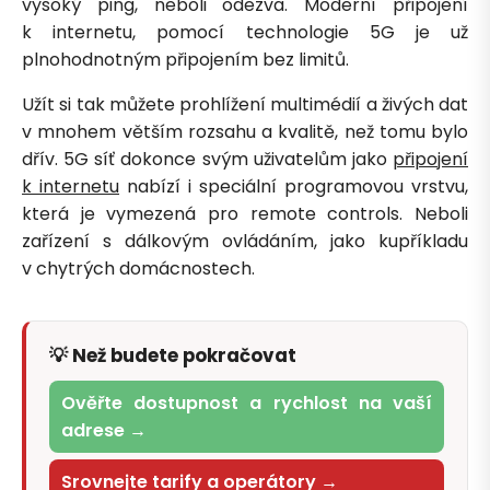
vysoký ping, neboli odezva. Moderní připojení
Zavolejte mi zpět
k internetu, pomocí technologie 5G je už
plnohodnotným připojením bez limitů.
Užít si tak můžete prohlížení multimédií a živých dat
v mnohem větším rozsahu a kvalitě, než tomu bylo
dřív. 5G síť dokonce svým uživatelům jako
připojení
k internetu
nabízí i speciální programovou vrstvu,
která je vymezená pro remote controls. Neboli
zařízení s dálkovým ovládáním, jako kupříkladu
v chytrých domácnostech.
💡 Než budete pokračovat
Ověřte dostupnost a rychlost na vaší
adrese →
Srovnejte tarify a operátory →