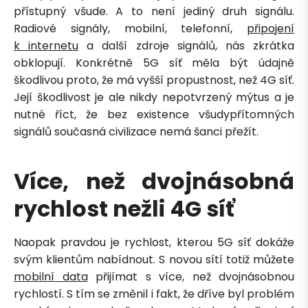
přístupný všude. A to není jediný druh signálu.
Radiové signály, mobilní, telefonní,
připojení
k internetu
a další zdroje signálů, nás zkrátka
obklopují. Konkrétně 5G síť měla být údajně
škodlivou proto, že má vyšší propustnost, než 4G síť.
Její škodlivost je ale nikdy nepotvrzený mýtus a je
nutné říct, že bez existence všudypřítomných
signálů současná civilizace nemá šanci přežít.
Více, než dvojnásobná
Petra je online
rychlost nežli 4G síť
PN
Zavolá do 2 minut · Po–Pá 8–18
Naopak pravdou je rychlost, kterou 5G síť dokáže
svým klientům nabídnout. S novou sítí totiž můžete
mobilní data
přijímat s více, než dvojnásobnou
rychlostí. S tím se změnil i fakt, že dříve byl problém